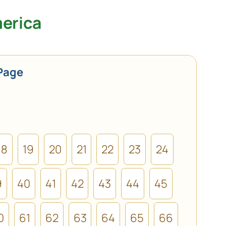
merica
Page
18
19
20
21
22
23
24
9
40
41
42
43
44
45
0
61
62
63
64
65
66