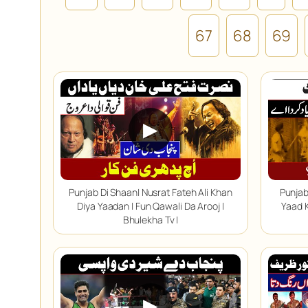
67
68
69
▶
Punjab Di Shaan| Nusrat Fateh Ali Khan
Punjab
Diya Yaadan | Fun Qawali Da Arooj |
Yaad K
Bhulekha Tv |
▶