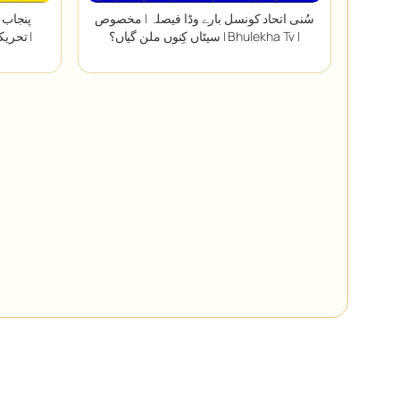
سُنی اتحاد کونسل بارے وڈا فیصلہ | مخصوص
سیٹاں کِنوں ملن گیاں؟ | Bhulekha Tv |
تحریک