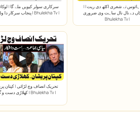
| پنجاب ہائوس تے شعری اکٹھ دی ریت |
اں دے نال نال ساہت وی ضروری |
پنجاب سرکار دا وڈا فیصلہ | Bhulekha Tv |
Bhulekha Tv |
▶
کھلاڑی دست و گریبان | Bhulekha Tv |