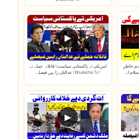
▶
دی خاطر
امریکی تے پاکستانی سیاست | قاتلانہ حملے تے
عدالتاں راہیں فیصلے | Bhulekha Tv |
▶