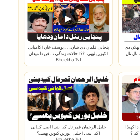
▶
پھلاں دی
پنجابی فلماں دی شان۔۔۔یوسف خاں | کامیابی
کیویں لبھی۔؟؟ | حالات زندگی تے فن دا میدان |
Bhulekha Tv |
▶
ا کھیڈ |
خلیل الرحمان قمر نال کیہ بنی | اصل کہانی
کیہ سی | خلیل ہوریں کیویں پھسے؟ |
Bhulekha Tv |