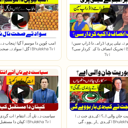
▶
▶
 تے نیلی پری | ڈرامے دا ڈراپ سین |
امب چُوپن دا موسم آ گیا | پنجاب دے 
تحریک انصاف دا کیہ کردار سی؟ | Bhulekha
گل | سواد تے صحت نال نال | Bhulekha Tv |
Tv |
▶
▶
| جمہوریت جان والی اے؟ | کیہدی جت تے
سیاست دے ناں اُتے انتقام | ات گردی د
ووے گی | Bhulekha Tv |
کپتان دا مستقبل کیہ؟ | Bhulekha Tv |