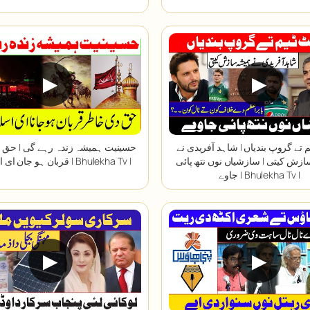
▶
▶
 تے گروپ بندیاں | شاہد آفریدی نے
حسینیت ہمیشہ زندہ رہے گی | حق 
زش کیتی | سازشیاں نوں نتھ پائی
قربان ہو جان ای اسلام اے | Bhulekha Tv |
جاوے | Bhulekha Tv |
▶
▶