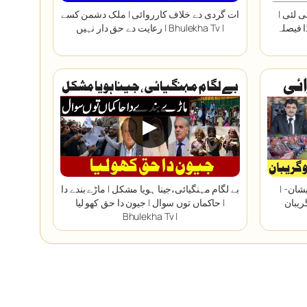
| سرکاری سولر کیویں ملے گا | لوکائی لئی
ات گردی دے خلاف کارروائی | ملک دشمن کسے
رعایت دے حق دار نہیں | Bhulekha Tv |
▶
| تحریک انصاف وچ لڑائی | کپتان پریشان-
بے لگام مہنگیائی،جینا ہویا مشکل | ماڑے بندے دا
حاکماں توں سوال | جیون دا حق کھو لیا |
Bhulekha Tv |