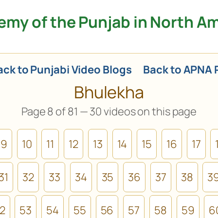
my of the Punjab in North A
ck to Punjabi Video Blogs
Back to APNA 
Bhulekha
Page 8 of 81 — 30 videos on this page
9
10
11
12
13
14
15
16
17
31
32
33
34
35
36
37
38
3
2
53
54
55
56
57
58
59
6