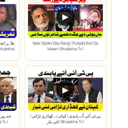
▶
Veer Sipahi Day Rang | Punjabi Boli Da
طاہر انجم
Maan | Bhulekha Tv |
▶
| پی ٹی آئی اُتے پابندی | کپتان تے کھڈاری لڑائی
لئی تیار | Bhulekha Tv |
کیہدی ہار ہ