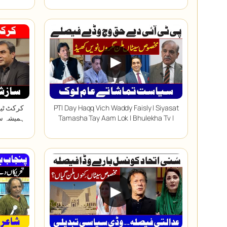
▶
PTI Day Haqq Vich Waddy Faisly | Siyasat
کرکٹ ٹیم
Tamasha Tay Aam Lok | Bhulekha Tv |
ہمیشہ سا
▶