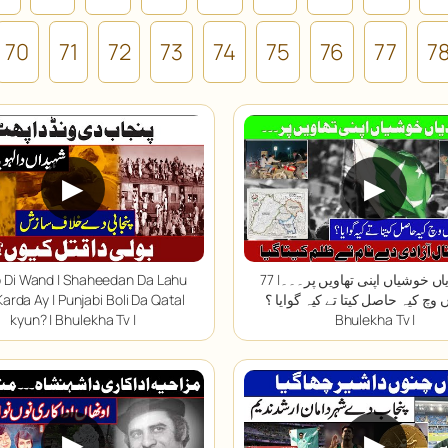
70
71
72
73
74
75
76
77
7
▶
▶
آزادی دیاں خوشیاں اپنی تھاویں پر۔۔۔| 77
 Di Wand | Shaheedan Da Lahu
 وچ کیہ حاصل کیتا تے کیہ گوایا ؟ |
arda Ay | Punjabi Boli Da Qatal
kyun? | Bhulekha Tv |
Bhulekha Tv |
▶
▶