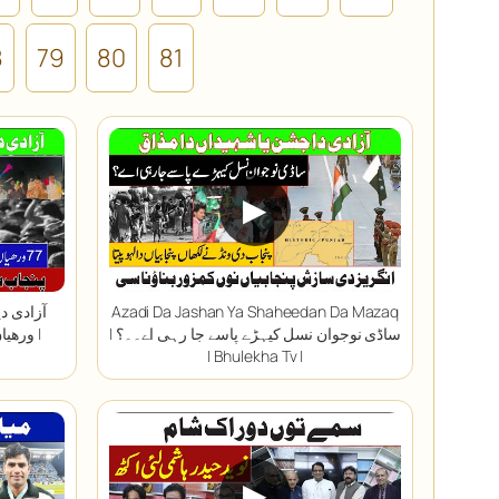
8
79
80
81
▶
Azadi Da Jashan Ya Shaheedan Da Mazaq
| ساڈی نوجوان نسل کیہڑے پاسے جا رہی اے۔۔؟
ورھیاں
| Bhulekha Tv |
▶