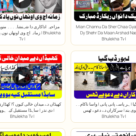
Mian Channu Da Sher Chaa Gya 
مزاحیہ اداکاری دا شہنشاہ۔۔۔ منور
Dy Shehr Da Maan Arshad Na
زمانہ اج وی اونھاں نوں یاد کردا ا
Tv |
Bhulekha Tv |
▶
▶
ا | ہر پاسے پانی پانی | واسا ناکام۔۔
کھیڈاں دے میدان خالی کیوں ؟| کھڈا
وی بند | سرکاراں دے دعوے ٹھس |
دی نذر | ساہڈا مستقبل کیہ ہووے گ
Bhulekha Tv |
Bhulekha Tv |