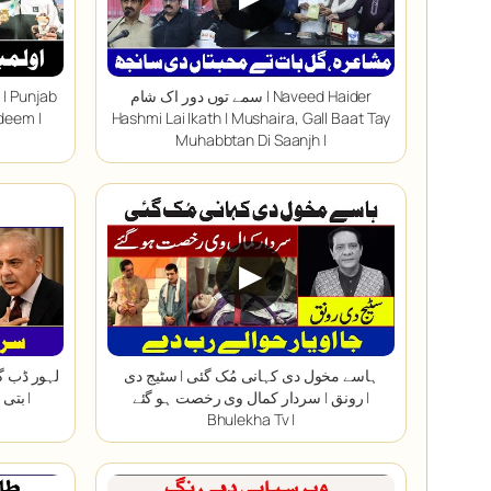
سمے توں دور اک شام | Naveed Haider
| Punjab
deem |
Hashmi Lai Ikath | Mushaira, Gall Baat Tay
Muhabbtan Di Saanjh |
▶
ہاسے مخول دی کہانی مُک گئی | سٹیج دی
لہور ڈب گی
رونق | سردار کمال وی رخصت ہو گئے |
بتی 
Bhulekha Tv |