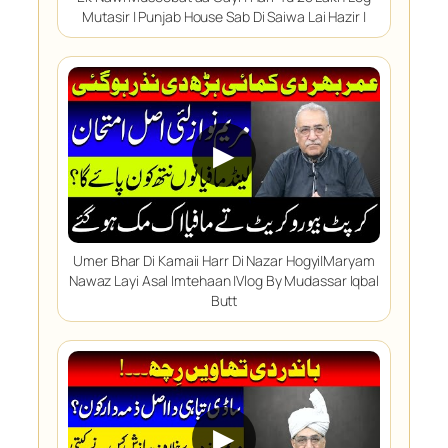
Mutasir | Punjab House Sab Di Saiwa Lai Hazir |
▶
Umer Bhar Di Kamaii Harr Di Nazar Hogyi|Maryam
Nawaz Layi Asal Imtehaan |Vlog By Mudassar Iqbal
Butt
▶