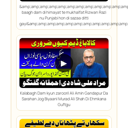
&amp;amp;amp;amp;amp;amp;amp;amp;amp;amp;amp;amp
baagh dam di himayat te mukhalfat Rizwan Razi
nu Punjabi hon di sazaa ditti
gayi&amp;amp;amp;amp;amp;amp;amp;amp;amp;amp;amp
▶
Kalabagh Dam kyun zaroori| Ali Amin Gandapur Da
Sarahan Jog Biyaan| Murad Ali Shah Di Ehmkana
Guftgu