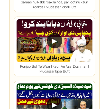
Sailaab nu Rabb roak lainda, par loot nu kaun
roakda l Mudassar Iqbal Butt
▶
Punjabi Boli Te Waar l Kaun Ae Asal Dushman |
Mudassar Iqbal Butt
▶