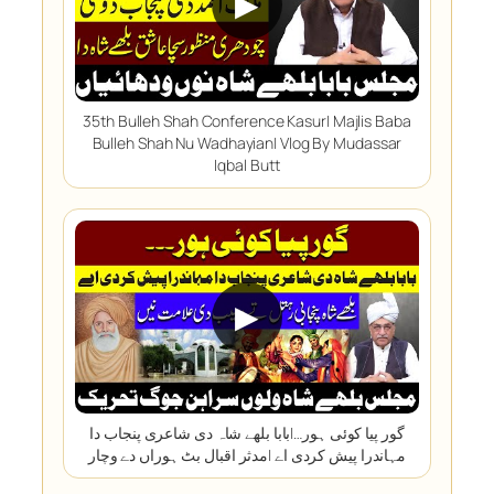
▶
35th Bulleh Shah Conference Kasur| Majlis Baba
Bulleh Shah Nu Wadhayian| Vlog By Mudassar
Iqbal Butt
▶
گور پیا کوئی ہور…|بابا بلھے شاہ دی شاعری پنجاب دا
مہاندرا پیش کردی اے |مدثر اقبال بٹ ہوراں دے وچار