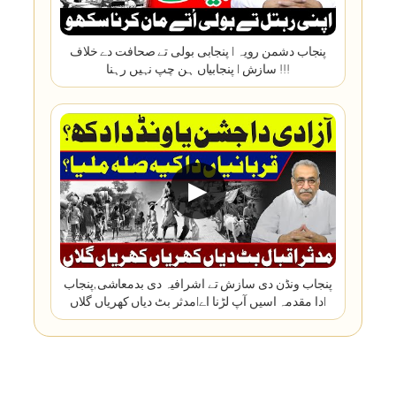
پنجاب دشمن رویہ | پنجابی بولی تے صحافت دے خلاف
سازش | پنجابیاں ہن چپ نہیں رہنا !!!
▶
پنجاب ونڈن دی سازش تے اشرافیہ دی بدمعاشی,پنجاب
دا مقدمہ اسیں آپ لڑنا اے|مدثر بٹ دیاں کھریاں گلاں|