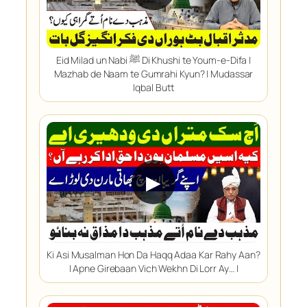
Eid Milad un Nabi ﷺ Di Khushi te Youm-e-Difa |
Mazhab de Naam te Gumrahi Kyun? | Mudassar
Iqbal Butt
▶
Ki Asi Musalman Hon Da Haqq Adaa Kar Rahy Aan?
| Apne Girebaan Vich Wekhn Di Lorr Ay… |