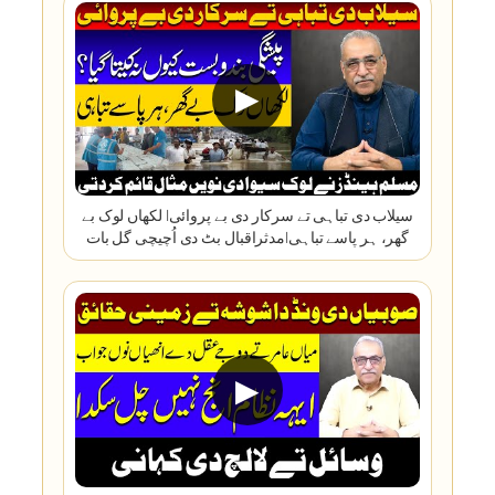
▶
سیلاب دی تباہی تے سرکار دی بے پروائی| لکھاں لوک بے
گھر، ہر پاسے تباہی|مدثراقبال بٹ دی اُچیچی گل بات
▶