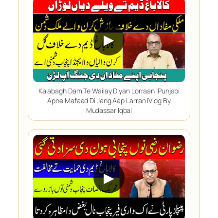
▶
Kalabagh Dam Te Wailay Diyan Lorraan |Punjabi
Apne Mafaad Di Jang Aap Larran |Vlog By
Mudassar Iqbal
▶