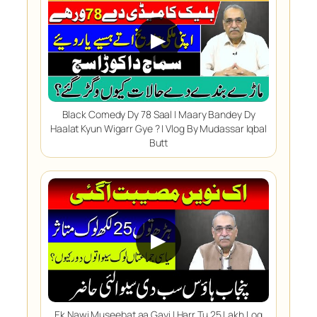
▶
Black Comedy Dy 78 Saal | Maary Bandey Dy
Haalat Kyun Wigarr Gye ? | Vlog By Mudassar Iqbal
Butt
▶
Ek Nawi Museebat aa Gayi | Harr Tu 25 Lakh Log