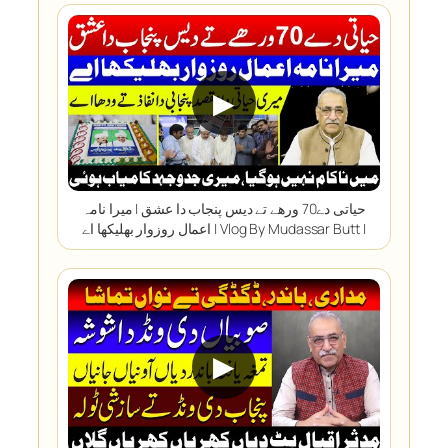
▶
حیاتی دے70 ورھے تے دیس پنجاب دا عشق | میرا نامہ
اعمال روزوار بھلیکھا اے | Vlog By Mudassar Butt |
▶