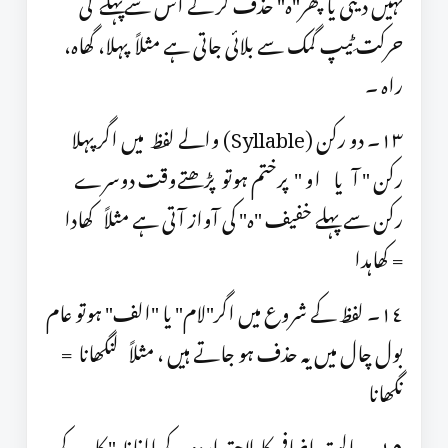
نہیں دیتی یا پھر"ہ" حذف کر کے اس سےپہلے کی
حرکت ٹِیپ گمک سے بلائی جاتی ہے مثلاً پہلا، گھاہ،
راہ ۔
١٣۔ دو رکن (Syllable) والے لفظ میں اگر پہلا
رکن " آ یا او " پرختم ہوتو پڑھتےوقت دوسرے
رکن سے پہلے خفیف "ہ" کی آواز آتی ہے مثلاً کھادا
= کھاہدا
١٤۔ لفظ کے شروع میں اگر"لام" یا "الف" ہوتو عام
بول چال میں یہ حذف ہو جاتے ہیں ، مثلاً لنگھانا =
نگھانا
١٥۔ حالت اضافی کا لاحقہ اردو کے الفاظ " کا- کے