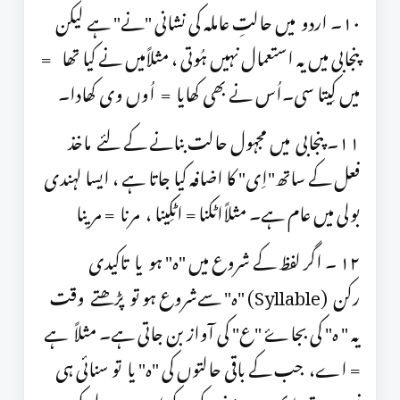
١٠۔ اردو میں حالتِ عاملہ کی نشانی "نے" ہے لیکن
پنجابی میں یہ استعمال نہیں ہُوتی ، مثلاًمیں نے کیا تھا =
میں کِیتا سی۔اُس نے بھی کھایا = اُوں وی کھادا۔
١١۔ پنجابی میں مجہول حالت بنانے کے لئے ماخذ
فعل کے ساتھ"اِی" کا اضافہ کیا جاتا ہے ، ایسا لہندی
بولی میں عام ہے۔ مثلاًاٹکنا = اٹکِینا ، مرنا = مریِنا
١٢ ۔ اگر لفظ کے شروع میں "ہ" ہو یا تاکیدی
رکن (Syllable) "ہ" سےشروع ہو تو پڑھتے وقت
یہ " ہ" کی بجاۓ "ع" کی آواز بن جاتی ہے۔ مثلاً ہے
= اے، جب کے باقی حالتوں کی "ہ" یا تو سنائی ہی