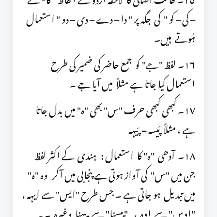
– کی – کو " کی جگہ پر " دا – دے – دی – دو " استعمال
ہُوتے ہیں۔
١٦۔ لفظ "جے" کو جمع حاضر کی ضمیر کی طرح
استعمال کیا جاتا ہے مثلاً میں آیا جے ۔
١٧۔ کبھی کبھی حرف "س" بھی "ہ" میں بدل جاتا
ہے ، مثلاً پَیسہ = پَیہہ
١٨۔ آدھی "ہ" کا استعمال : ہندی کے اکثر لفظ
جن میں "س" کی آواز ہوتی ہے پنجابی میں آکر وہ "ہ"
میں تبدیل ہو جاتی ہے ۔ جس طرح "ایس" سے ایہہ ،
"اوس" سے اوہ ، "پِیسنا" سے پِیہنا وغیرہ ۔ یہ