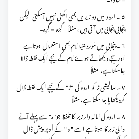
٥ ۔ اردو میں دو زیریں بھی اکھٹی نہیں آسکتی لیکن
پنجابی پنجابی میں آتی ہیں ، مثلاً گِرَہ = گِرِہ۔
٦ ۔ پنجابی میں مُوردھنیا لام بھی استعمال ہوتا ہے
اورہجے دیکھاتے ہوۓ لام کے نیچے ایک نقطہ ڈالا
جاسکتا ہے، مثلاً
٧ ۔ سالیشی ڑ کو اردو کی "ڑ" کے نیچے ایک نقطہ ڈال
کردیکھایا جا سکتا ہے، مثلاً
٨ ۔ اردو کی امالہ دار زبر کا تلفظ جو"ہ" سے پہلے آنے
والی زبر کا ہوتاہے اسے " ہ " کے اُوپر پیش ڈال