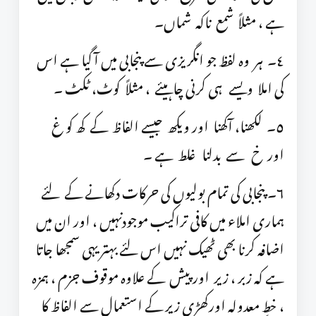
ہے ، مثلاً شمع ناکہ شماں۔
٤۔ ہر وہ لفظ جو انگریزی سے پنجابی میں آ گیا ہے اس
کی املا ویسے ہی کرنی چاہیئے ، مثلاً کوٹ، ٹکٹ ۔
٥۔ لکھنا، آکھنا اور ویکھ جیسے الفاظ کے کھ کو غ
اور خ سے بدلنا غلط ہے ۔
٦۔ پنجابی کی تمام بولیوں کی حرکات دکھانے کے لئے
ہماری املاء میں کافی تراکیب موجودنہیں ، اور ان میں
اضافہ کرنا بھی ٹھیک نہیں اس لئے بہتر یہی سمجھا جاتا
ہے کہ زبر ، زیر اور پیش کے علاوہ موقوف جزم ، ہمزہ
، خطِ معدولہ اورکھڑی زیر کے استعمال سے الفاظ کا