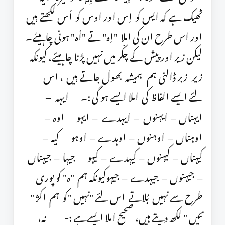
ٹھیک ہے کہ ایس کو اِس اور اوس کو اُس لکھتے ہیں
اور اس طرح ان کی املا "اِہ" تے "اُہ" ہونی چاہیئے۔
لیکن زیر اور پیش کے چکّر میں نہیں پڑنا چاہیئے، کیونکہ
زیر زبر ڈالنی ہم ہمیشہ بھول جاتے ہیں ، اس
لئے ایسے الفاظ کی املا ایسے ہو گی :۔ ایہہ –
ایہناں – ایہنوں – ایہدے – ایہو اوہ –
اوہناں – اوہنوں – اوہدے – اوہو کیہ –
کیہناں – کیہنوں – کیہدے – کیہو جیہا – جیہناں
– جیہنوں – جیہدے – جیہوکیونکہ ہم "ہ" کو پوری
طرح سے نہیں بُلاتے اس لئے "نہیں "کو ہم اکژ "
نئیں " لکھ دیتے ہیں، صحیح املا ایسےہے :- نہ،