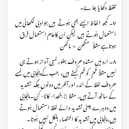
تلفظ دکھایا جاۓ۔
٧۔ کجھ الفاظ ایسے بھی ہُوتے ہیں جوادبی لکھائی میں
استعمال ہُوتے ہیں لیکن ان کاعام استعمال فرق
ہوتاہے مثلاً مکّھن = ماکھن
٨۔ ارد میں مشدّد حروف بطور لمبی آواز ہوتے ہی
نہیں مثلاً فمّ کو فم کہتے ہیں، جب کے پنجابی میں لمبے
حروف لفظ کے اندر اورآخر میں دونوں جگہ تشدید
کے ساتھ آتے ہیں، مثلا ً بنّھدا- کانّا- کنّ۔ پنجابی
میں دوہرے یعنی تشدید والے لفظ استعمال ہُوتے
ہیں، پنجابی میں تشدید کا اختصار بلکل نہیں ہُوتا۔