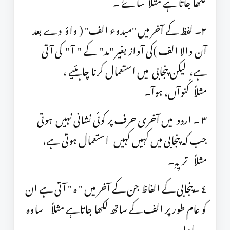
لکھا جاتا ہے مثلاً ساۓ ۔
٢۔ لفظ کے آخر میں "مبدوء الف" ( واؤ دے بعد
آن والا الف )کی آواز بغیر "مد" کے " آ " کی آتی
ہے، لیکن پنجابی میں استعمال کرنا چاہئیے ،
مثلاً کُنوآں، ہوآ۔
٣ ۔ اردو میں آخری حرف پر کوئی نشانی نہیں ہوتی
جب کہ پنجابی میں کہیں کہیں استعمال ہوتی ہے،
مثلاً تریِہِ۔
٤ ۔پنجابی کے الفاظ جن کے آخر میں " ہ " آتی ہے ان
کو عام طور پر الف کے ساتھ لکھا جاتاہے مثلاً ساوہ
= ساوا۔