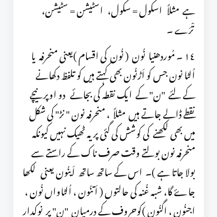
ہے مثلاً اسکول = سکول، اسٹیشن = سٹیشن،
تْرَے ۔
١٤ ۔ مُوردھنیا نُون ( نُون کی اقسام )یعنی منحرفہ یا
اُلٹا نون جس کو اَڑنُون بھی کہتے ہیں کو تلفظ دکھانے
کے لئے "ن" کے ایک نقطہ کی بجائے دو اوپر نیچے
نقطے ڈالے جاتے ہیں مثلاً ، منحرفہ نون " نڑ" کی شکل
میں بھی لکھنے کی کوشش کی گئی پر یہ ٹھیک نہیں کیونکہ
منحرفہ نون بولتے وقت صرف ناک کے راستے سے
بولا جاتا ہے )۔ اس کے ساتھ ساتھ اَینُون یعنی لکھا
جاۓ گا، شبہ غُنہ کی حالتوں ( اَتنُون ، اُلٹاواں نُون ،
اجنُون ، اگنُون )کوحروف کے درمیان "ن" پر نوکدار