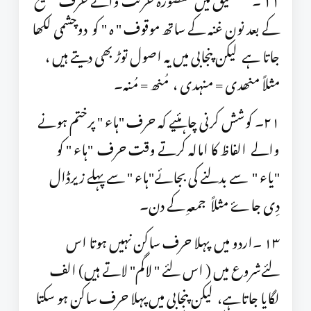
کے بعد نون غنہ کے ساتھ موقوف " ہ " کو دوچشمی لکھا
جاتا ہے لیکن پنجابی میں یہ اصول توڑ بھی دیتے ہیں ،
مثلاً منھدی = منہدی ، مُنھ = مُنہ۔
۲١۔ کوشش کرنی چاہئیے کہ حرف "ہاء " پرختم ہونے
والے الفاظ کا امالہ کرتے وقت حرف "ہاء " کو
"یاء " سے بدلنے کی بجائے"ہاء " سے پہلے زیرڈال
دِی جاۓ مثلاً جمعہِ کے دن۔
١٣ ۔اردو میں پہلا حرف ساکن نہیں ہوتا اس
لئےشروع میں ( اس لئے " لاگم" لاتے ہیں) الف
لگایا جاتاہے، لیکن پنجابی میں پہلا حرف ساکن ہو سکتا