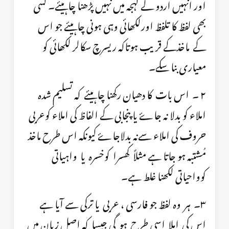
اور انہیں اردو کے لہجہ میں نہیں پڑھنا چاہیئے۔ کسی
بھی لفظ کا تلفظ اورلکھائی وہی ہونی چاہیئے جو اس
کے ماخذکے قریب ہوتاکہ ریسرچ سکالر لکھائی کو
معیاری بنا سکے۔
٢ ۔ اس بات کا دھیان رکھنا چاہیئے کہ تسلیم شدہ
املاء کو بدلا نہ جاۓ یا پنجابی کے الفاظ کی املاء کوعربی
حروف کی املاء سےنہ بدلاجاۓ کیونکہ اس طرح ماخذ
مُشتبہ ہو جاتا ہے مثلاً کھسرا کوخسرہ یا واہیاتی
کوواحیاتی لکھنا غلط ہے۔
٣۔ ہر وہ لفظ جو فارسی ، عربی یا ترکی سے آیا ہے
اس کی املا اسی طرح ہو گی جیسا کہ اصل زبان میں