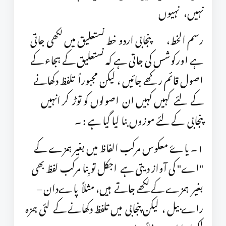
نہیں، نہیوں
رسم الخط، پنجابی اردو خط نستعلیق میں لکھی جاتی
ہے اورکوشس کی جاتی ہے کہ نستعلیق کے ہجاء کے
اصول قائم رکھے جائیں ، لیکن مجبوراً تلفظ دکھانے
کے لئے کہیں کہیں ان اصولوں کو توڑ کر انہیں
پنجابی کے لئے موزوں بنا لیا گیا ہے : ۔
١۔ یاۓ معکوس مرکب الفاظ میں بغیر ہمزے کے
"اے" کی آواز دیتی ہے اجکل تو بِنا مرکب لفظ بھی
بغیر ہمزے کے لکھے جاتے ہیں، مثلاً پاےدان –
راے بیل ، لیکن پنجابی میں تلفظ دکھانے کے لئی ہمزہ