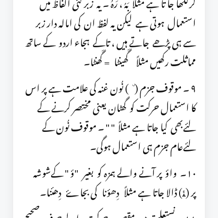
کرلکھا جا تا ہے مثلاً بَہُ ، رَہُ ۔ یہ زبر کئی الفاظ میں
استعمال ہوتی ہے لیکن یہ لفظ ان کی امالہ دار زبر
سے ہی پڑھے جاتے ہیں ، تاکے ہجاء اردو کے ساتھ
مماثلت رکھیں مثلاً گَھینٹا = گَھنٹا۔
٩ ۔ موقوف جزم ( ٘ ) نُون غنہ کی علامت ہے پر اس
کا استعمال حرکت کو گھٹان یعنی مختصر کرنے کے
لئےبھی کیا جاتا ہے مثلاً " " ۔ موقوف نُون کے
لئےعام جزم ہی استعمال ہوگی۔
١٠۔ واؤ پر آنے والے ہمزہ کو بغیر "ؤ " کےشوشہ
پر (ﺌ) ڈالا جاتا ہے مثلاً دِھؤنا کی بجاۓ دِھئنا۔
١١ ۔ نستعلیق میں مقصورہ حرکت والے حرف صحیح