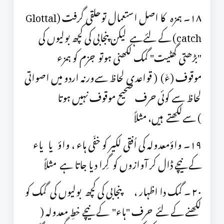
١٨۔ ہمزہ کا اصل استعمال توحلقی گرفت (Glottal
catch) کے لئےہے لیکن پنجابی کی کچھ بولیوں کی
"بڑھتی گھٹیت" گمک لکھنی ہوتو جزم کو ہمزء
موقوف (ء٘) ( قواعدی لحاظ سےورنہ اردو میں اصواتی
لحاظ سے کوئی حرف صحیح موقوف نہیں ہوتا
) سےلکھتے ہیں، مثلاً
١٩۔ واؤمعدولہ کی اُفقی لکیر کو خفّی ہاء ، واؤ یا یاء
کے نیچے ڈال کر آوازوں کو گِرا دیا جاتا ہے مثلاً
٢٠ ۔ گمک دا اظہار ، پنجابی کی کچھ بولیوں کی گمک کو
لکھنے کے لئے حرف "ہاء" کے نیچے خطِ معدولہ (