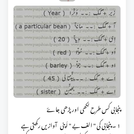
پنجابی کس طرح لکھی اور پڑھی جاۓ
١ ۔ پنجابی کی " الف بے " اَپنی آوازیں رکھتی ہے