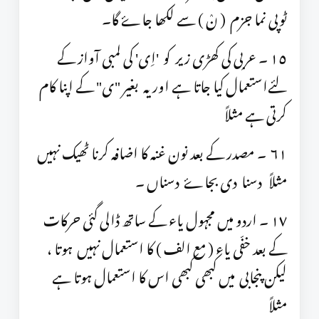
ٹوپی نما جزم ( نٛ ) سے لکھا جاۓ گا۔
١٥ ۔ عربی کی کھڑی زیر کو 'اِی' کی لمبی آواز کے
لئےاستعمال کیا جاتا ہے اور یہ بغیر "ی" کے اپنا کام
کرتی ہے مثلاً
۶١ ۔ مصدر کے بعد نون غنہ کا اضافہ کرنا ٹھیک نہیں
مثلاً دسنا دی بجاۓ دسناں ۔
١٧ ۔ اردو میں مجہول یاء کے ساتھ ڈالی گئی حرکات
کے بعد خفّی یاء ( مع الف ) کا استعمال نہیں ہوتا ،
لیکن پنجابی میں کبھی کبھی اس کا استعمال ہوتا ہے
مثلاً