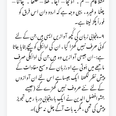
مثلاً کام — کمّ ، اوُنچا — اُچّا ، کُھلا — کُھلّھا ، چاٹنا —
چٹّنا وغیرہ ، یہی وجہ ہے کہ اردو دان اس فرق کو
فوراً پکڑ لیتا ہے۔
٩۔ پنجابی زبان کی کُچھ آوازیں ایسی ہیں جن کے لئے
کوئی حرف نہیں گھڑا گیا ، ان کی ادائیگی کو نیچے بتایا جاتا
ہے:-ان جیسی آوازیں وہ ہیں جن کی ادائیگی صرف
ماجھے میں ہُوتی ہےاورزبان کے وسیع مفادات کے
پیشِ نظر لکھنا ایک جیساہے اس لئے ان آوازوں
کے لئے نئے حروف نہیں گھڑے گئے (جیسے
جشوافضل الدین نے ایک بار پنجابی دربا ر میں تجویز
پیش کی تھی ، مگر یہ بات آگے چل نہ سکی)۔