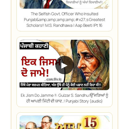
The Selfish Govt. Officer Who Insulted
Punjab&amp;amp;amp;amp;#x27;s Greatest
Scholars!! M.S. Randhawa | Aap Beeti |Pt 16
▶
Ek Jism Do Jamme !!: Gulzar S. Sandhu |ਉੱਜੜਿਆਂ ਨੂੰ
ਹੀ ਆਪਣੀ ਮਿੱਟੀ ਦੀ ਯਾਦ..! Punjabi Story (audio)