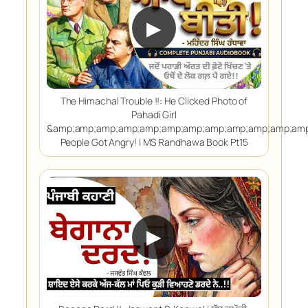
▶
The Himachal Trouble !!: He Clicked Photo of
Pahadi Girl
&amp;amp;amp;amp;amp;amp;amp;amp;amp;amp;amp;am
People Got Angry! | MS Randhawa Book Pt15
▶