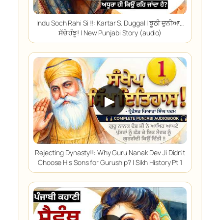
Indu Soch Rahi Si !!: Kartar S. Duggal | ਝੂਠੀ ਦੁਨੀਆ…
ਸੱਚੇ ਹੰਝੂ! | New Punjabi Story (audio)
▶
Rejecting Dynasty!!: Why Guru Nanak Dev Ji Didn't
Choose His Sons for Guruship? | Sikh History Pt 1