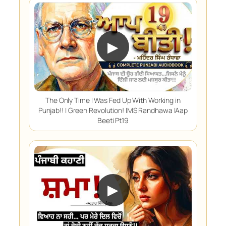
▶
The Only Time I Was Fed Up With Working in
Punjab!! | Green Revolution! |MS Randhawa |Aap
Beeti Pt19
▶