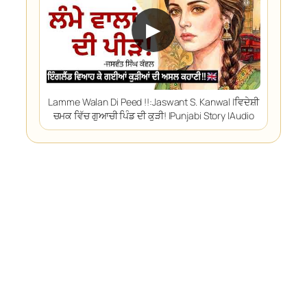
▶
Lamme Walan Di Peed !!:Jaswant S. Kanwal |ਵਿਦੇਸ਼ੀ
ਚਮਕ ਵਿੱਚ ਗੁਆਚੀ ਪਿੰਡ ਦੀ ਕੁੜੀ! |Punjabi Story |Audio