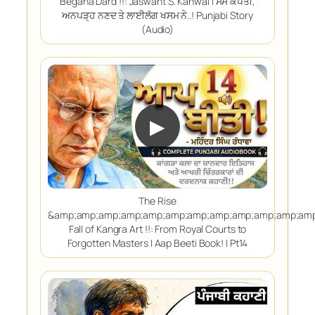
Begana Dard !!: Jaswant S. Kanwal | ਸੱਸ ਕਪੱਤੀ,
ਅਨਪੜ੍ਹ ਨਣਦ ਤੇ ਲਾਈਲੱਗ ਖਸਮ ਨੇ..! Punjabi Story
(Audio)
▶
The Rise
&amp;amp;amp;amp;amp;amp;amp;amp;amp;amp;amp;amp
Fall of Kangra Art !!: From Royal Courts to
Forgotten Masters | Aap Beeti Book! | Pt14