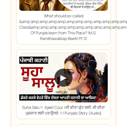
What should so-called
&amp;amp;amp;amp;amp;amp;amp;amp;amp;amp;amp;amp
Class&amp;amp;amp;amp;amp;amp;amp;amp;amp;amp;am
Of Punjab learn from This Place? |M.S.
Randhawa|Aap Beeti! Pt 12
▶
Suha Salu !!: Ajeet Cour | ਜੀ ਕੀਤਾ ਕੁੱਟ ਲਈ, ਜੀ ਕੀਤਾ
ਪੁਚਕਾਰ ਲਈ ਪਰ ਉਸਦੇ..!! | Punjabi Story (Audio)