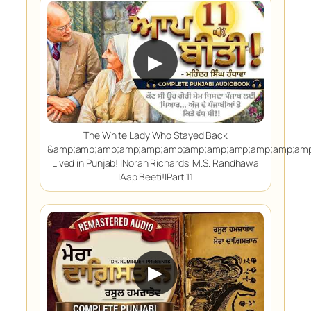
▶
The White Lady Who Stayed Back
&amp;amp;amp;amp;amp;amp;amp;amp;amp;amp;amp;amp
Lived in Punjab! |Norah Richards |M.S. Randhawa
|Aap Beeti!|Part 11
▶