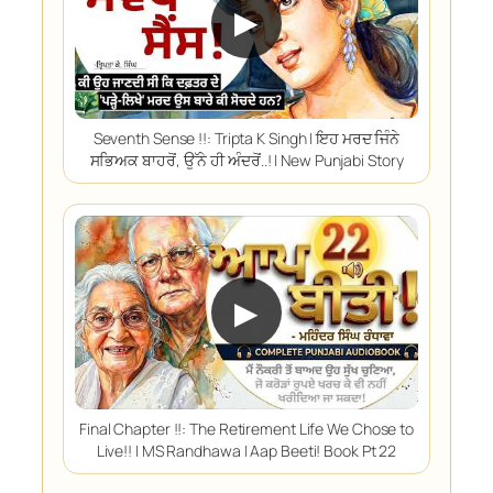
▶
Seventh Sense !!: Tripta K Singh | ਇਹ ਮਰਦ ਜਿੰਨੇ
ਸਭਿਅਕ ਬਾਹਰੋਂ, ਉੱਨੇ ਹੀ ਅੰਦਰੋਂ..! | New Punjabi Story
▶
Final Chapter !!: The Retirement Life We Chose to
Live!! | MS Randhawa | Aap Beeti! Book Pt 22