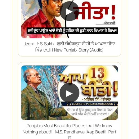
▶
Jeeta !!: S. Sakhi | ਕੁੜੀ ਚੰਡੀਗੜ੍ਹ ਦੀ ਸੀ ਤੇ ਆਪਣਾ ਜੀਤਾ
ਪਿੰਡ ਦਾ..!! | New Punjabi Story (Audio)
▶
Punjab’s Most Beautiful Places that We know
Nothing about!! | M.S. Randhawa |Aap Beeti!| Part
13