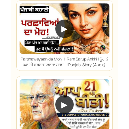
▶
Parshaweyaan da Moh !!: Ram Sarup Ankhi | ਨੂੰਹ ਨੇ
ਘਰ ਹੀ ਬਰਬਾਦ ਕਰਤਾ ਸਾਡਾ..!! Punjabi Story (Audio)
▶