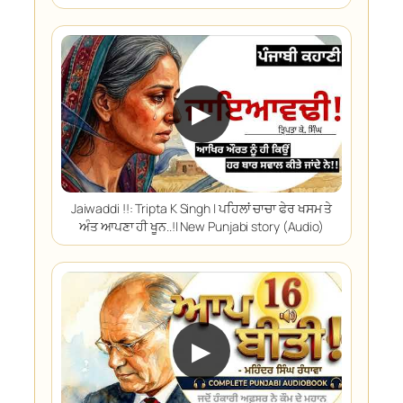
▶
Jaiwaddi !!: Tripta K Singh | ਪਹਿਲਾਂ ਚਾਚਾ ਫੇਰ ਖਸਮ ਤੇ
ਅੰਤ ਆਪਣਾ ਹੀ ਖੂਨ..!| New Punjabi story (Audio)
▶