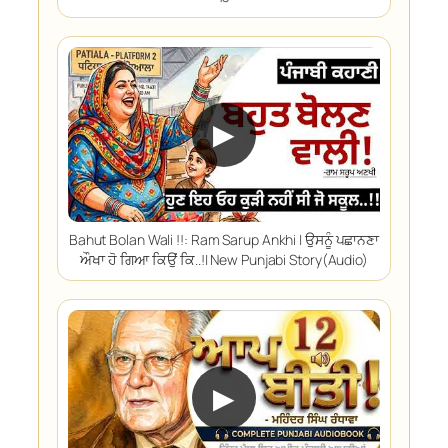
▶
Bahut Bolan Wali !!: Ram Sarup Ankhi | ਉਸਨੂੰ ਪਛਾਨਣਾ
ਔਖਾ ਹੋ ਗਿਆ ਕਿਉਂ ਕਿ..!| New Punjabi Story(Audio)
▶