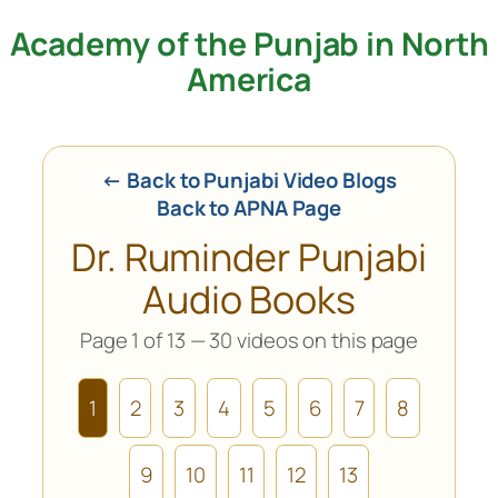
Academy of the Punjab in North
Skip
to
America
content
← Back to Punjabi Video Blogs
Back to APNA Page
Dr. Ruminder Punjabi
Audio Books
Page 1 of 13 — 30 videos on this page
1
2
3
4
5
6
7
8
9
10
11
12
13