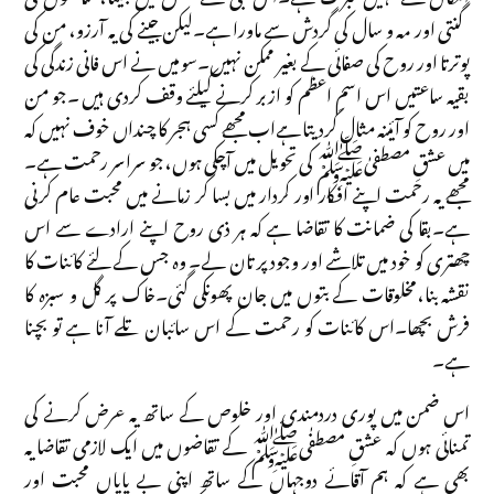
گنتی اور مہ و سال کی گردش سے ماورا ہے۔لیکن جینے کی یہ آرزو، من کی
پوترتا اور روح کی صفائی کے بغیر ممکن نہیں۔سو میں نے اس فانی زندگی کی
بقیہ ساعتیں اس اسمِ اعظم کو ازبر کرنے کیلئے وقف کردی ہیں ۔جو من
اور روح کو آئینہ مثال کردیتا ہےاب مجھے کسی ہجر کا چنداں خوف نہیں کہ
میں عشقِ مصطفیٰﷺ کی تحویل میں آچکی ہوں،جو سراسر رحمت ہے۔
مجھے یہ رحمت اپنے افکار اور کردار میں بسا کر زمانے میں محبت عام کرنی
ہے۔بقا کی ضمانت کا تقاضا ہے کہ ہر ذی روح اپنے ارادے سے اس
چھتری کو خود میں تلاشے اور وجود پر تان لے۔ وہ جس کے لئے کائنات کا
نقشہ بنا،مخلوقات کے بتوں میں جان پھونکی گئی۔خاک پر گل و سبزہ کا
فرش بچھا۔اس کائنات کو رحمت کے اس سائبان تلے آنا ہے تو بچنا
ہے۔
اس ضمن میں پوری دردمندی اور خلوص کے ساتھ یہ عرض کرنے کی
تمنائی ہوں کہ عشقِ مصطفٰیﷺ کے تقاضوں میں ایک لازمی تقاضا یہ
بھی ہے کہ ہم آقائے دوجہاں کے ساتھ اپنی بے پایاں محبت اور