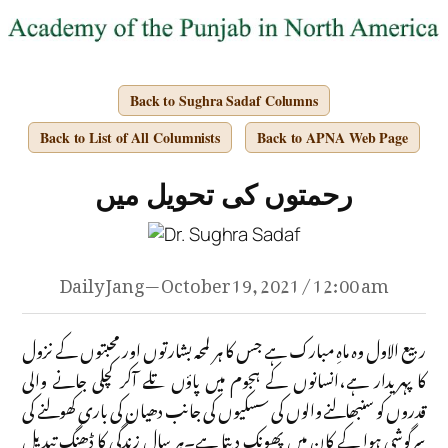
Back to Sughra Sadaf Columns
Back to List of All Columnists
Back to APNA Web Page
رحمتوں کی تحویل میں
Daily Jang — October 19, 2021 / 12:00 am
ربیع الاول وہ ماہِ مبارک ہے جس کا ہر لمحہ بشارتوں اور محبتوں کے نزول
کا پہریدار ہے،انسانوں کے ہجوم میں پاؤں تلے آکر کچلی جانے والی
قدروں کو سنبھالنے والوں کی سسکیوں کی جانب دھیان کی باری کھولنے کی
سرگوشی ہوا کے کان میں پھونک دیتا ہے۔ہر سال زندگی کا ڈھنگ تبدیل