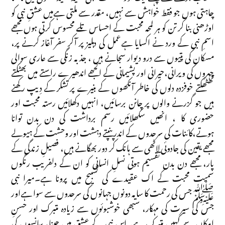
چاہتی ہوں جو فقط خواہش سے نہیں، مقدر سے ملتی ہےمیں عشقِ نبی کو
اوڑھنی بنا کر تن کو ہر لمحہ محبت کے احساس تلے محسوس کرتی ہوں مجھے
اسمِ نبی کے ورد نے اکسایا ہےعمل کی دہلیز پر آکر سفر آغاز کرنے پر،
مسکان کی پتیوں سے درو دیوار سجانے ہیں ، جذبہ زنگی سے عاری سوالی
چہروں کی ویرانی،حیرانی اور پشیمانی کے الجھے اندھیرے راستے میں بھٹکتے
ٹھٹھکتے خوفزدہ دلوں کی خاطر آنکھوں کے بنیرے پر تشکر کے دِیپ رکھنے
ہیں جو گزرنے والوں پر چانن برسائیں، انہیں دکھلائیں رستہ محبت اور
حضوری کا ، انھیں سکھلائیں رسم برداشت کی دن بدن توانا
ہوتے،کائنات کی سرحدوں کے اندر پنپتے دہشت اور وحشت کے ہیولے
مجھے یقین کی جادوئی لاٹھی سے ہانک کر دور بھگانے ہیں، فصیلِ زندگی کے
پار، مجھے دن بدن تقسیم ہوتی نسلِ انسانی کو ان کے دلفریب رنگوں
سمیت محبت کے اک عقیدے کی تسبیح میں پرونا ہے۔میرا نبی
ﷺجس کی رحمت کا سایہ دونوں جہانوں کی سرحدوں سے سوا ہےاور
جس کی سیرت کی مہکار، سبھی خوشبوئوں سے زیادہ متبرک اور حسنِ
امکاں سے کہیں متبرک ہے۔اس نبی کے عشق میں جینا، سانسوں کی