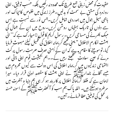
عقیدت کو محض زبانی جمع خرچ تک محدود نہ رکھیں بلکہ، حسبِ توفیق، اپنی
روزمرہ کی مشقِ بے سمت کو بدلیں۔طرز زندگی میں خلوص کا تپاک اور
باہمی میل جول میں ہمدردی شامل کریں۔جس نور سے نسبت ہے اس
سے دلوں کی تاریک بستیاں روشن کریں۔روح میں ان کے جمال کی
مہک بھرنے کی مساعی کریں۔ رسولِ کریم کا قول ِ مبارک ہے کہ’’ انی
بعثت لمکارم الاخلاق” یعنی مجھے کریمانہ اخلاق کی تکمیل کیلئے مبعوث فرمایا
گیا، توسوچنے کا مقام یہ ہے کہ ان کے اُمتی صرف حرمتِ رسول پر کٹ
مرنے کو عین سعادت سمجھتے رہیں گے۔۔ہم بحیثیت قوم اپنی ذاتی اور
اجتماعی زندگیوں میں کریمانہ اخلاق کی اس دولت سے کیوں محروم ہیں
جسے آقائے نامدارﷺ نے اپنی بعثت کا مقصدِ اولیٰ قرار دیا۔ میرا
ایمان ہے کہ فقط کریمانہ اخلاق پر کاربند ہو کر ہی ہم دنیا و آخرت میں
سرخرو ہوسکتے ہیں۔ اللہ پاک ہم سب کو آنحضرتﷺکے اسوئہ حسنہ
پر عمل کی توفیق عطا فرمائے۔ آمین۔