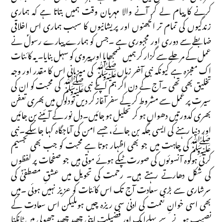
کرنے کا پیام لے کر آنے والا مہربان وقت ہمیں بتاتا ہے کہ ہماری
زندگیوں کی تمام تر الجھنوں اور پریشانیوں کا سبب ہماری اس اخلاقی
ضابطے سے دوری اور مجبوری ہے ۔جس کو ہمارے پیارے رسولؐ نے
عمل کے مرحلے سے گزار کر ہمیں سمجھایا اور پیروی کو سہل بنایا۔ یہ کا ئنات
اک معجزہ ہے کیونکہ نبی آخر زماںﷺ کی میزبانی اس کا مقدر اور وجہ
تخلیق بھی تھی ۔آج کے دن اگر ہم اپنے نبیﷺ کی محبت کو ان کی
سیرت پر عمل سے مشروط کر کے سفر آغاز کر دیں تودلوں میں بھری تعفن
بھری کدورتیں دھواں ہو کر تحلیل ہو جائیں۔دل نور کے آئینے بن جائیں
اور دنیا رہنے کی ایسی جگہ بن جائے، جسے امن کی آماجگاہ کہا جاسکے ۔نبی
ﷺکی چاہت میں جو بھی اظہار ہوتا ہے محبت کو جب بھی تجسیم
کرتی ہوںوہ آنسوئوں کی صورت ٹپکے ہوئے موتی ہیں جو صفحات پر لفظوں
کی شکل دھارتے رہتے ہیں۔ رحمت کی تحویل میں عشقِ مصطفیٰؐ کی
سرشاری سے بڑی سعادت آج تک اس کائنات کو عزیز نہیں ہوئی ۔میں
بھی اسی خوانِ نعمت کی ادنیٰ سی ریزہ چیں ہوںلیکن اس سعادت کے
نصیب ہونے سے پہلےایک اور فضیلت اپنی چھید چھید جھولی میں ٹانکنا