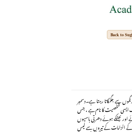
Back to Su
 رنگوں سے جگمگاتا رہتا ہے۔دسمبر
 ایک ایسی شخصیت کا نام ہے ، جس
ے اور بھٹکے ہوئے دھرتی باسیوں
ح کے الزامات کے تیروں سے لیس