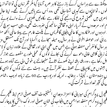
نڈے سے ہراساں کرکے باز رہنے کا ہر حربہ آزمایا گیا مگر فخر زمان کی توانا آواز پہ
نگوں ، توانائیوں سےگہری شناسائی تھی ،وہ اْس سے باتیں کرتے تھے۔ اپنا حال
شاعری میں لکھنی شروع کی۔لہجے کی للکار سے رکاوٹیں کھڑی کرنے والے بونے 
اور سرحدوں کے آر پار ادبی و ثقافتی سانجھ کی ضرورت تھی۔ یہی سب سوچ کر
 ، ادیبوں اور فنکاروں کا عالمی پنجابی گانگریس کے پلیٹ فارم سے پہلا عالمی اکٹھ منع
ئی اور حوصلہ افزائی نے ہر سال یہ میلہ سجانے پر اکسایا اور آج تک مستقل مز
ہر سال کانفرنس منعقد ہوتی ہے جس میں علمی ادبی اور ثقافتی کے علاوہ زبان کو 
زبانی کلامی خالی دعوے کرنے کی بجائے لوگوں کو عملی طور پر مقصد سے جوڑ کر 
ھکیل رکھا ہے ، وہ رفتہ رفتہ اپنے کھوئے اثاثے سنبھالنے پر خوش دلی سے آمادہ 
ج کئی جہتوں میں کامیابی کے جھنڈے نظر آتے ہیں۔ بہت سے نئے لوگوں کو ایسی ک
گزشتہ دنوں چونتیسویں کانفرنس میں ہندوستان ، کینیڈا ، برطا
ں کی کثیر تعداد نے شرکت کی۔
لچرل پروگرام کی میزبانی کا اعزاز وجدان انسٹیٹیوٹ آف صوفی ازم اینڈ کلچر ک
رل پروگرام منعقد ہوا جس میں پنجاب کی شان صوفی اور لوک دانش کا پرچارک 