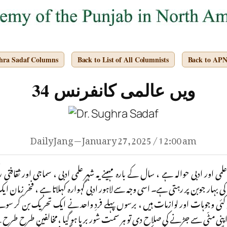
ghra Sadaf Columns
Back to List of All Columnists
Back to AP
34 ویں عالمی کانفرنس
Daily Jang — January 27, 2025 / 12:00 am
 اور ادبی حوالہ ہے ، سال کے بارہ مہینے یہ شہر علمی ادبی ، سماجی اور ثقافتی
ی بہار جوبن پر رہتی ہے۔ اسی وجہ سے لاہور ادبی گہوارہ کہلاتا ہے ، فخر زمان
 کئی وجوہات اور لوازمات ہیں ، برسوں پہلے فردِ واحد نے ایک تحریک بن کر سوئ
پنی مٹّی سے جڑنے کی صلاح دی تو ہر سمت شور برپا ہو گیا ،مخالفین طرح طر