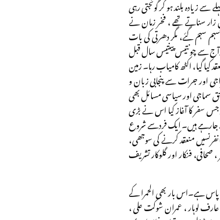
لے سے زیادہ بلند ہو کر گونجتی رہی
ِ زار سناتے تھے ، فخر زمان نے
سہم سہم گئے، مگر دھرتی کی بات
آج سے چونتیس پینتیس سال قبل
قد کیا گیا، اکٹھ کامیاب رہا۔ زمین
اجی اور جرات سے پنجابی زبان و
لاحق سماجی اور سیاسی مسائل بھی
جس سفر کا آغاز کیا اس نے بڑی
ہوتے جارہے ہیں۔ ایک فرد سے شروع
انفرنسیں منعقد کرنے کی سوجھی،
نیہ ، امریکہ اور یورپ سے 60 سے زیادہ ادیب ،شاعر ، صحافی، فنکار اور گلوکار تشریف
ے پاس ہے۔اس بار بھی الحمرا کے
عارف لوہار ، عمران شوکت علی ،