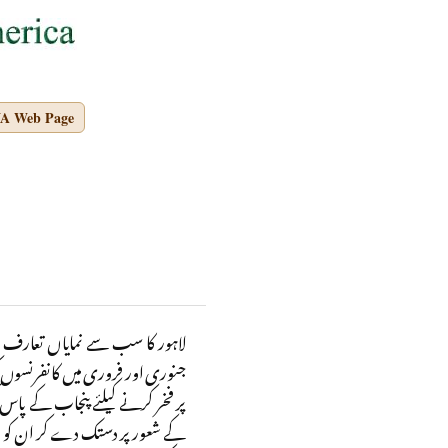
NA Web Page
لاہور کا سب سے نمایاں تعارف علمی
جنوری اور فروری میں کانفرنسوں ک
پر فخر کرنے کیلئے پنجاب کے پاس
کے شعور پر دستک دے کر ان کو ا