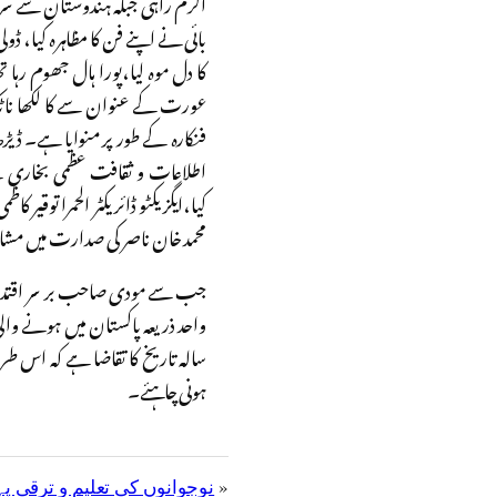
اکرم راہی جبکہ ہندوستان سے سریندر
بائی نے اپنے فن کا مظاہرہ کیا، ڈ
کا دل موہ لیا،پورا ہال جھوم رہا
عورت کے عنوان سے کا لکھا ناٹک 
فنکارہ کے طور پر منوایا ہے۔ ڈیڑھ 
اطلاعات و ثقافت عظمی بخاری ن
کیا،ایگزیکٹو ڈائریکٹر الحمرا توقیر 
محمد خان ناصر کی صدارت میں مشا
جب سے مودی صاحب بر سر اقتدار ہو
واحد ذریعہ پاکستان میں ہونے وا
سالہ تاریخ کا تقاضا ہے کہ اس طرح
ہونی چاہئے۔
»
نوجوانوں کی تعلیم و ترقی پ