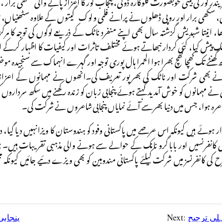
 کور کی بیٹی خوبصورت گلوکارہ ڈولی، پنجاب کور کا اعزاز پانے والی سکھی برار ، ر
ولی، سکھی برار اور روپی ڈھلوں نے پرانے فلمی و لوک گیتوں کے علاوہ سٹھنیاں، بو
 تھا، انیتا شبدیش گزشتہ سال بھی اپنے منفرد ناٹک کے ذریعے لوگوں کی توجہ ک
پیش کیا، کئی کردار نبھاتے ہوئے مختلف تاثرات اور کیفیات کا اظہار کرکے انیت
گھنٹے تک کھچا کھچ بھرا ہوا الحمرا ہال پوری توجہ اور گہرے انہماک سے سنجیدہ موضوع
ے بھی شرکت اور ناٹک کی بھرپور تعریف کی۔انھوں نے مہمانوں کے اعزاز میں
کاظمی نے مہمانوں کو خوش آمدید کہتے ہوئے پنجابی زبان کو زندہ رکھنے میں سکھ سرداروں
عرہ ہوا، جس میں دنیا بھر سے آئے نمایاں پنجابی شاعروں نے شرکت کی۔
ئے ہیں کیونکہ اس عرصے میں پاکستانی وفود کو ہندوستان کا ویزانہیں دیا گیا، 
لی کانفرنسیں اور بابا گرو نانک کے حوالے سے ہونے والی مذہبی تقریبات ہیں۔ ہ
 کی کانفرنسز میں شرکت کیلئے پاکستانی مندوبین کو بھی ویزے دئیے جائیں کیونکہ
ہلی ترجیح
Next:
پنجابی