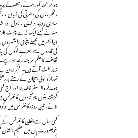
ہو کر حملہ آور ہوئے، جھوٹے پروپیگ
،فخر زمان کی دھرتی کی زبان ، ر
ساری روئیداد کہانی ، ناول اور 
سنانے کیلئےایک بڑے پلیٹ فارم 
دنیا بھر میں پھیلے پنجابی دانشوروں
کی قدروں سے جڑے لوگوں کی پذیرا
ثقافت کا علم سربلند رکھا ہواہے۔
زیر بحث آتے ہیں۔ فخر زمان نے 
تعداد کو اپنی پہچان کے رستے پر د
ہونے والا سفر قافلہ بنا اور آ
لائے ، تین روزہ کانفرنس میں لوگو
کئی سال سے پنجابی کانفرنس کے ک
خوبصورت ہال میں عظیم الشان کلچ