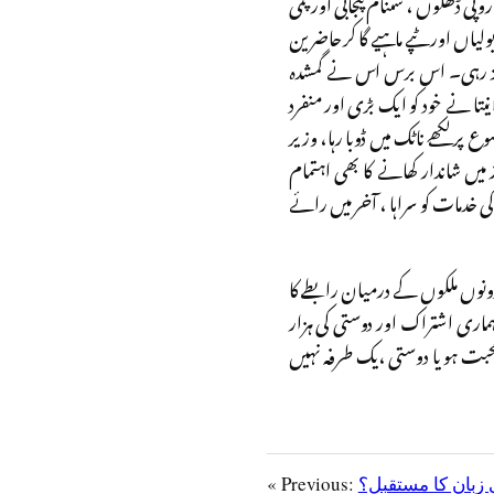
وپی ڈھلوں ، ستنام پنجابی اور پمی
لیاں اور ٹپے ماہیے گا کر حاضرین
ا مرکز رہی۔ اس برس اس نے گمشدہ
ا نے خود کو ایک بڑی اور منفرد
 پر لکھے ناٹک میں ڈوبا رہا، وزیر
 شاندار کھانے کا بھی اہتمام
 کی خدمات کو سراہا ، آخر میں رائے
دونوں ملکوں کے درمیان رابطے کا
ماری اشتراک اور دوستی کی ہزار
 محبت ہو یا دوستی ،یک طرفہ نہیں
 زبان کا مستقبل؟
« Previous: