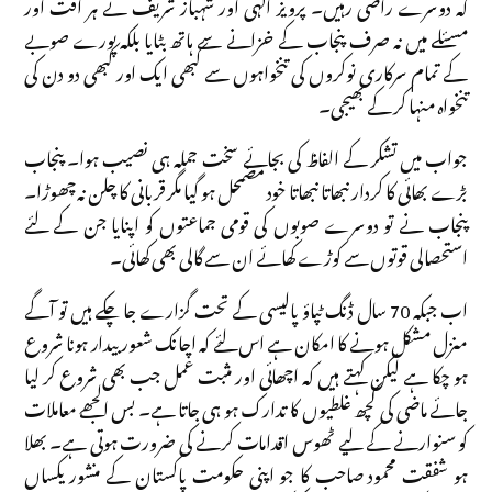
کہ دوسرے راضی رہیں۔ پرویز الٰہی اور شہباز شریف نے ہر آفت اور
مسئلے میں نہ صرف پنجاب کے خزانے سے ہاتھ بٹایا بلکہ پورے صوبے
کے تمام سرکاری نوکروں کی تنخواہوں سے کبھی ایک اور کبھی دو دن کی
تنخواہ منہا کر کے بھیجی۔
جواب میں تشکر کے الفاظ کی بجائے سخت جملہ ہی نصیب ہوا۔ پنجاب
بڑے بھائی کا کردار نبھاتا نبھاتا خود مضمحل ہو گیا مگر قربانی کا چلن نہ چھوڑا۔
پنجاب نے تو دوسرے صوبوں کی قومی جماعتوں کو اپنایا جن کے لئے
استحصالی قوتوں سے کوڑے کھائے ان سے گالی بھی کھائی۔
اب جبکہ 70 سال ڈنگ ٹپاؤ پالیسی کے تحت گزارے جا چکے ہیں تو آگے
منزل مشکل ہونے کا امکان ہے اس لئے کہ اچانک شعور بیدار ہونا شروع
ہو چکا ہے لیکن کہتے ہیں کہ اچھائی اور مثبت عمل جب بھی شروع کر لیا
جائے ماضی کی کچھ غلطیوں کا تدارک ہو ہی جاتا ہے۔ بس الجھے معاملات
کو سنوارنے کے لیے ٹھوس اقدامات کرنے کی ضرورت ہوتی ہے۔ بھلا
ہو شفقت محمود صاحب کا جو اپنی حکومت پاکستان کے منشور یکساں