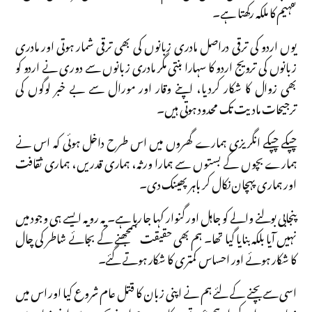
تفہیم کا ملکہ رکھتا ہے۔
یوں اردو کی ترقی دراصل مادری زبانوں کی بھی ترقی شمار ہوتی اور مادری
زبانوں کی ترویج اردو کا سہارا بنتی مگر مادری زبانوں سے دوری نے اردو کو
بھی زوال کا شکار کردیا، اپنے وقار اور مورال سے بے خبر لوگوں کی
ترجیحات مادیت تک محدود ہوتی ہیں۔
چپکے چپکے انگریزی ہمارے گھروں میں اس طرح داخل ہوئی کہ اس نے
ہمارے بچوں کے بستوں سے ہمارا ورثہ، ہماری قدریں، ہماری ثقافت
اور ہماری پہچان نکال کر باہر پھینک دی۔
پنجابی بولنے والے کو جاہل اور گنوار کہا جا رہا ہے۔ یہ رویہ ایسے ہی وجود میں
نہیں آیا بلکہ بنایا گیا تھا۔ ہم بھی حقیقت سمجھنے کے بجائے شاطر کی چال
کا شکار ہوئے اور احساس کمتری کا شکار ہوتے گئے۔
اسی سے بچنے کے لئے ہم نے اپنی زبان کا قتل عام شروع کیا اور اس میں
زیادہ حصہ اور کردار ہم عورتوں کا ہے، جو اپنے بچوں سے اپنی زبان میں