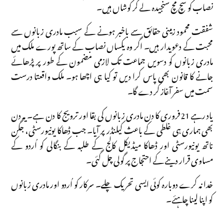
نصاب کو سچ مچ سنجیدہ لے کر کوشاں ہیں۔
شفقت محمود زمینی حقائق سے باخبر ہونے کے سبب مادری زبانوں سے
محبت کے دعویدار ہیں۔ اگر وہ یکساں نصاب کے ساتھ پورے ملک میں
مادری زبانوں کو دسویں جماعت تک لازمی مضمون کے طور پر پڑھائے
جانے کا قانون بھی پاس کرا دیں تو کیا ہی اچھا ہو۔ ملک واقعتا درست
سمت میں سفر آغاز کر دے گا۔
یاد رہے 21فروری کا دن مادری زبانوں کی بقا اور ترویج کا دن ہے۔ یہ دن
بھی ہماری ہی غلطی کے باعث کیلنڈر پر آیا۔ جب ڈھاکا یونیورسٹی، جگن
ناتھ یونیورسٹی اور ڈھاکا میڈیکل کالج کے طلبہ کے بنگالی کو اُردو کے
مساوی قرار دینے کے احتجاج پر گولی چل گئی۔
خدا نہ کرے دوبارہ کوئی ایسی تحریک چلے۔ سرکار کو اُردو اور مادری زبانوں
کو اپنا لینا چاہئے۔