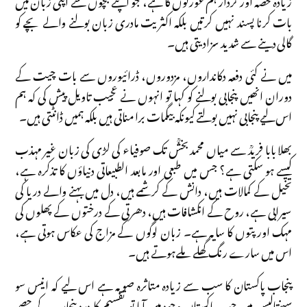
بات کرنا پسند نہیں کرتیں بلکہ اکثریت مادری زبان بولنے والے بچے کو
گالی دینے سے شدید سزادیتی ہیں۔
میں نے کئی دفعہ دکانداروں، مزدوروں، ڈرائیوروں سے بات چیت کے
دوران انھیں پنجابی بولنے کو کہا تو انہوں نے عجیب تاویل پیش کی کہ ہم
اس لیے پنجابی نہیں بولتے کیونکہ بیگمات برا مناتی ہیں بلکہ ہمیں ڈانٹتی ہیں۔
بھلا بابا فریدؒ سے میاں محمد بخشؒ تک صوفیاء کی لڑی کی زبان غیر مہذب
کیسے ہو سکتی ہے؟ جس میں طبعی اور مابعد الطبیعاتی دنیاؤں کا تذکرہ ہے،
تخیل کے کمالات ہیں، دانش کے کرشمے ہیں، دل میں بہنے والے دریا کی
سیرابی ہے، روح کے انکشافات ہیں، دھرتی کے درختوں کے پھلوں کی
مہک اور پتوں کا سایہ ہے۔ زبان لوگوں کے مزاج کی عکاس ہوتی ہے،
اس میں سارے رنگ گھلے ملے ہوتے ہیں۔
پنجاب پاکستان کا سب سے زیادہ متاثرہ صوبہ ہے اس لیے کہ انیس سو
سینتالیس میں جب پاکستان وجود میں آیا تو تقسیم کا درد پنجاب کے حصے