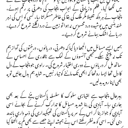
میں لکھا گیا، ظلم وزیادتی کے ابواب پنجاب کی دھرتی پر رقم ہوئے،
پنجاب نے ہر دکھ جھیلا مگر ملک کی بقا کی خاطر مسکراتا رہا، کسی کو اس کی زہر
خند ہنسی میں پوشیدہ درد محسوس نہ ہوا تو زمین نے درد اگلنے شروع کر دیے،
دریا نے اشک بہانے شروع کر دیے۔
ہمیں ایسے مسائل میں الجھا دیا گیا کہ دھرتی، دریائوں، درختوں کی آواز ہم
تک نہ پہنچ سکے۔ تبھی آنسوؤں کے نمک سے ناقدری کے احساس کے
ساتھ مل کر دریاؤں نے دوری اختیار شروع کی۔ راوی جو پنجاب کے دل
کا دل تھا ایسا روٹھا کہ ابھی تک ماننے کو تیار نہیں۔ شاید ہم بدل جائیں تو یہ
بھی اپنا رویہ بدلیں۔
بہرحال پنجاب سے امتیازی سلوک کا سلسلہ پاکستان بننے کے بعد بھی
جاری رہا۔ آبادی کی بنا شدید مسائل کا تدارک کرنے کے بجائے اسی
آبادی کو جواز بنا کر اس کے سر پر پاکستان کی ٹھیکیداری کی ذمہ داری باندھ
دی گئی۔ اسی کو مدنظر رکھتے اس نے ہمیشہ اپنے حصے سے بھی کم پر اکتفا کیا