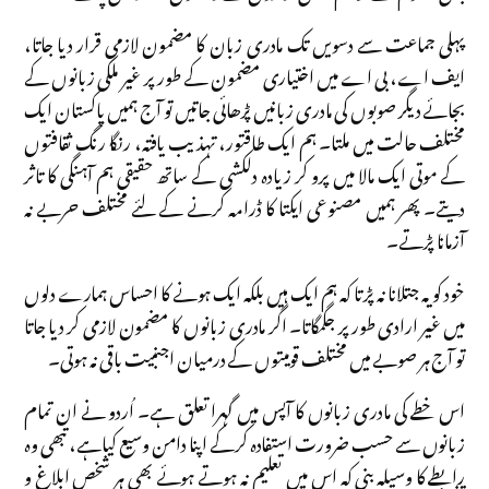
پہلی جماعت سے دسویں تک مادری زبان کا مضمون لازمی قرار دیا جاتا،
ایف اے، بی اے میں اختیاری مضمون کے طور پر غیر ملکی زبانوں کے
بجائے دیگر صوبوں کی مادری زبانیں پڑھائی جاتیں تو آج ہمیں پاکستان ایک
مختلف حالت میں ملتا۔ ہم ایک طاقتور، تہذیب یافتہ، رنگا رنگ ثقافتوں
کے موتی ایک مالا میں پرو کر زیادہ دلکشی کے ساتھ حقیقی ہم آہنگی کا تاثر
دیتے۔ پھر ہمیں مصنوعی ایکتا کا ڈرامہ کرنے کے لئے مختلف حربے نہ
آزمانا پڑتے۔
خود کو یہ جتلانا نہ پڑتا کہ ہم ایک ہیں بلکہ ایک ہونے کا احساس ہمارے دلوں
میں غیر ارادی طور پر جگمگاتا۔ اگر مادری زبانوں کا مضمون لازمی کر دیا جاتا
تو آج ہر صوبے میں مختلف قومیتوں کے درمیان اجنبیت باقی نہ ہوتی۔
اس خطے کی مادری زبانوں کا آپس میں گہرا تعلق ہے۔ اُردو نے ان تمام
زبانوں سے حسب ضرورت استفادہ کرکے اپنا دامن وسیع کیاہے، تبھی وہ
رابطے کا وسیلہ بنی کہ اس میں تعلیم نہ ہوتے ہوئے بھی ہر شخص ابلاغ و