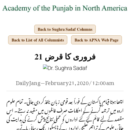
Back to Sughra Sadaf Columns
Back to List of All Columnists
Back to APNA Web Page
21 فروری کا قرض
Daily Jang — February 21, 2020 / 12:00 am
اچھا ہوتا قیامِ پاکستان کے فوراً بعد قومی زبان نافذ کر دی جاتی۔ تمام علوم
اردو میں ترجمہ کرنے کے احکامات صرف فائلوں میں مقید نہ رہتے۔ اس
مقصد کے لئے قائم کئے گئے اداروں کو عملی نتائج پیش کرنے کی ہدایت کی
جاتی، علوم کے تراجم تعلیمی اداروں کے ڈیسکوں تک رسائی پاتے۔