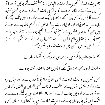
بصیرت والے شخص کے سامنے الہامی راز منکشف کئے جائیں تو وہ یا تو
انہیں ماننے سے انکار کر دے گا یا ایسی بات کرنے والے پر کڑی تنقید
کرے گا کیوں کہ اس کی سمجھ بوجھ کی ایک حد ہے اور وہ وہیں تک دیکھنے کا
پابند ہے۔ صوفیاء اور اولیاء ربّ کے خاص اور کرم یافتہ بندے ہوتے
ہیں جن کو روحانی قوتوں سے مستفید کر کے بھیجا جاتا ہے اسلئے اولیاء اور
صوفیاء رازِ حقانی عام لوگوں کے سامنے بیان کرنے سے سختی سے گریز
کرتے ہیں۔ اس ضمن میں وارث شاہ کا یہ شعر دیکھئے:
بھیت دسنا مرد دا کم ناہیں مرد سو اِی جو ویکھ دَم گھُٹ جاوے
وارث شاہ نہ بھید صندوق کھلے بھاویں جِند دا جندرا ٹُٹ جاوے
اس شعر میں وارث شاہ نے اسی حقانی راز کا تذکرہ کیا ہے اور یہاں مرد
سے مراد فرد یعنی انسان ہے مطلب یہ کہ جب کسی انسان پر الوہی راز ظاہر
ہو تو وہ اسے خود میں جذب کر لے اور راز والا صندوق نہ کھلنے دے بے
شک اس کی جان چلی جائے۔ وارث شاہ نے ہیر رانجھا کی داستان اس