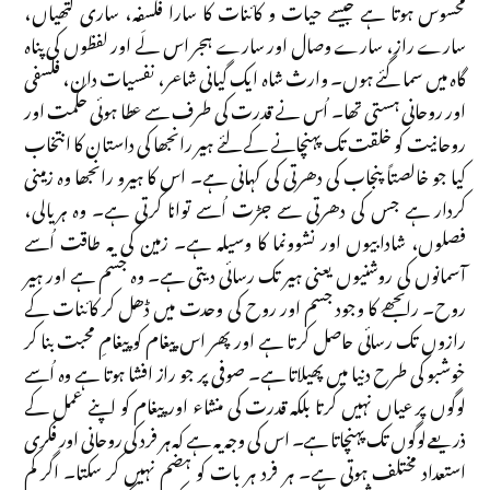
محسوس ہوتا ہے جیسے حیات و کائنات کا سارا فلسفہ، ساری گتھیاں،
سارے راز، سارے وصال اور سارے ہجر اس لَے اور لفظوں کی پناہ
گاہ میں سما گئے ہوں۔ وارث شاہ ایک گیانی شاعر، نفسیات دان، فلسفی
اور روحانی ہستی تھا۔ اُس نے قدرت کی طرف سے عطا ہوئی حکمت اور
روحانیت کو خلقت تک پہنچانے کے لئے ہیر رانجھا کی داستان کا انتخاب
کیا جو خالصتاً پنجاب کی دھرتی کی کہانی ہے۔ اس کا ہیرو رانجھا وہ زمینی
کردار ہے جس کی دھرتی سے جڑت اُسے توانا کرتی ہے۔ وہ ہریالی،
فصلوں، شادابیوں اور نشوونما کا وسیلہ ہے۔ زمین کی یہ طاقت اُسے
آسمانوں کی روشنیوں یعنی ہیر تک رسائی دیتی ہے۔ وہ جسم ہے اور ہیر
روح۔ رانجھے کا وجود جسم اور روح کی وحدت میں ڈھل کر کائنات کے
رازوں تک رسائی حاصل کرتا ہے اور پھر اس پیغام کو پیغامِ محبت بنا کر
خوشبو کی طرح دنیا میں پھیلاتا ہے۔ صوفی پر جو راز افشا ہوتا ہے وہ اُسے
لوگوں پر عیاں نہیں کرتا بلکہ قدرت کی منشاء اور پیغام کو اپنے عمل کے
ذریعے لوگوں تک پہنچاتا ہے۔ اس کی وجہ یہ ہے کہ ہر فرد کی روحانی اور فکری
استعداد مختلف ہوتی ہے۔ ہر فرد ہر بات کو ہضم نہیں کر سکتا۔ اگر کم