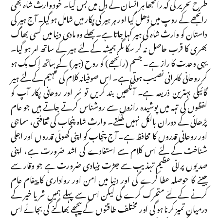
طرح تحریر کی کہ رانجھا ہر انسان کے دل میں بس گیا۔ خود وارث شاہ بھی
رانجھے کے روپ میں ڈھل گیا اور ہر ہیر کی پکار میں شامل ہو گیا۔ آج ہیر کی
داستان کو وارث شاہ کی ہیر کہا جاتا ہے۔ بھلے وہ مادی دنیا میں کسی بھاگ
بھری کا قرب حاصل نہ کر سکا مگر ہمیشہ کے لئے ہیر کے ساتھ امر ہو گیا۔
یہی وحدت کا راز ہے۔ جسم (رانجھے) کو روح (ہیر) کے ساتھ اِک مِک ہو
کر روحانی کامرانی نصیب ہوتی ہے۔ اس صوفیانہ کلام کی تفہیم کے لئے ہیر
گائیکی بہترین ذریعہ ہے۔ آنکھیں بند کریں تو سُر اور روحانی پکار آپ کو
لفظوں کی تہہ میں پوشیدہ رازوں سے روشناس کرتے جاتے ہیں جو عام
پڑھائی کے دوران بالکل نہیں کھُلتے۔ وارث شاہ پنجاب کی ثقافتی، سماجی
اور روحانی قدروں کا محافظ ہے۔ آج پنجاب کو اپنی کھوئی قدروں اور اجلی
شناخت کے لئے اس کلام سے استفادے کی اشد ضرورت ہے، اپنی
صدیوں پرانی عظیم تہذیب سے جڑت بنیادی ضرورت ہے جو وقار سے
جینے کا حوصلہ عطا کرے گی اور دنیا میں امن اور رواداری کا پیغام عام
کرنے کے لئے متحرک کرے گی لیکن اس سے پہلے ہمیں شر یا خیر کے
درمیان تمیز کرنا ہو گی اور مختلف طاقتوں کے پیچھے بھاگنے کی بجائے اس