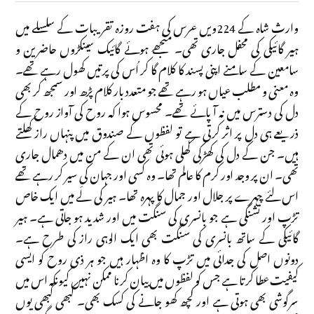
وارث شاہ کے 224ویں عرس کی ہفت روزہ تقریبات کے سلسلے میں
ہیر گائیکی کی محفل جاری تھی۔ منجھے ہوئے گائیک سینکڑوں حاضرین و
سامعین کے سامنے اپنی پسند کا کلام گا کر اُس کی پرتیں کھول رہے تھے۔
وہ معنی و مطلب عیاں ہو رہے تھے جو متعدد بار کلام پڑھ اور سمجھ کر بھی
دل کی دسترس میں نہ آ پائے تھے۔ محسوس ہوا کہ روح کی آواز روح کے
ذریعے ہی دل پر اثر کرتی ہے تو لفظوں کے صندوق میں پنہاں راز کھلتے
ہیں۔ جن کے دل کی کھڑکی کھلی ہوئی تھی ان کے من میں دھمال جاری
تھی۔ ان پر وجد اور کرم کا عالم تھا۔ وہ کسی اور جہان کی سیر کر رہے تھے
اس لئے چہرے پر جلال اور جمال کا پہرہ تھا۔ ہیر کی لَے میں ایک خاص
تڑپ اور تشنگی ہے جو بانسری کی سنگت میں اور شدید ہو جاتی ہے۔ ہیر
گائیکی کے ساتھ بانسری کی سنگت بھی ایک الوہی راز کی طرح ہے۔
دونوں اصل کی جدائی میں تڑپ کا وہ اظہار ہیں جو ہر ذی روح کو ایسی
کیفیت عطا کرتا ہے جس کو لفظوں میں بیان کرنا ممکن نہیں کیونکہ اس میں
سرگوشی بھی ہوتی ہے اور کچھ کھو جانے کی کسک بھی۔ کبھی کبھی یوں