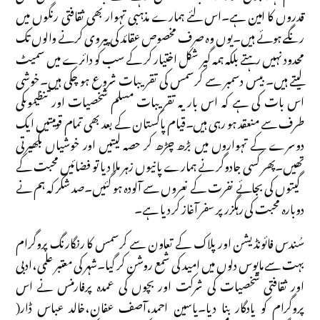
قدروں کا امین ہے۔اس لئے ہمارے مذہبی تہوار بھی ثقافتی رنگوں میں
رنگے ہوئے ہیں۔یوں وہ صرف مخصوص عقائد کی پیروی کرنے والوں تک
محدود نہیں رہتے بلکہ ہمہ گیر شکل اختیار کر کے سب کو دائرے میں سمیٹ
لیتے ہیں۔ بیس دسمبر سے کرسمس کی تقریبات شروع ہو چکی ہیں۔خوشی
اس بات کی ہے کہ اس بار یہ تقریبات مسلم شخصیات اور تنظیموںکی
طرف سے منعقد ہو رہی ہیں۔قیام پاکستان کے بعد بھی تمام قومیتیں ایک
دوسرے کے تہواروں میں بڑھ چڑھ کر حصہ لیتیں اور خوشیاں بکھیرتی
تھیں۔پھر کسی جادوگر نے ہمارے پانیوں زہر ملا دیا تو فضائیں محبت کے
گیتوں کی بجائے نفرت کے نعروں سے آلودہ ہو گئیں۔صد شکر کہ ہم نے
دوبارہ محبت کی رہگزر پر سفر آغاز کر دیا ہے۔
سُندس فائونڈیشن اور پلاک کے تعاون سے کرسمس کا رنگارنگ پروگرام
بہت سے مایوس دلوں میں امید کی شمع روشن کر گیا۔شہر کی معتبر علمی،ادبی
اور ثقافتی شخصیات کی شرکت اور بچوں کی عمدہ پرفارمنس نے اس
پروگرام کو یادگار بنا دیا۔یاسین احمد،آصف عفان،خالد عباس ڈار(