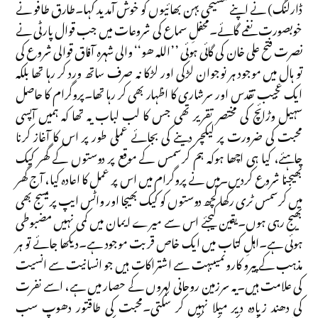
ڈارلنگ) نے اپنے مسیحی بہن بھائیوں کو خوش آمدید کہا۔طارق طافو نے
خوبصورت نغمے گائے۔محفلِ سماع کی شروعات میں جب قوال پارٹی نے
نصرت فتح علی خان کی گائی ہوئی ’’اللہ ھو‘‘ والی شہرہ آفاق قوالی شروع کی
تو ہال میں موجود ہر نوجوان لڑکی اور لڑکا نہ صرف ساتھ ورد کر رہا تھا بلکہ
ایک عجیب تقدس اور سرشاری کا اظہار بھی کر رہا تھا۔پروگرام کا حاصل
سہیل وڑائچ کی مختصر تقریر تھی جس کا لب لباب یہ تھا کہ ہمیں آپسی
محبت کی ضرورت پر لیکچر دینے کی بجائے عملی طور پر اس کا آغاز کرنا
چاہئے، کیا ہی اچھا ہوکہ ہم کرسمس کے موقع پر دوستوں کے گھر کیک
بھیجنا شروع کردیں۔میں نے پروگرام میں اس پر عمل کا اعادہ کیا، آج گھر
میں کرسمس ٹری رکھا کچھ دوستوں کو کیک بھیجا اور واٹس ایپ پر میسج بھی
بھیج رہی ہوں۔یقین کیجئے اس سے میرے ایمان میں کمی نہیں مضبوطی
ہوئی ہے۔اہلِ کتاب میں ایک خاص قربت موجود ہے۔دیکھا جائے تو ہر
مذہب کے پیرو کاروںمیںبہت سے اشتراکات ہیں جو انسانیت سے انسیت
کی علامت ہیں۔یہ سرزمین روحانی لہروں کے حصار میں ہے، اسے نفرت
کی دھند زیادہ دیر میلا نہیں کر سکتی۔محبت کی طاقتور دھوپ سب