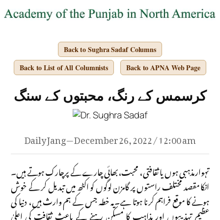
Back to Sughra Sadaf Columns
Back to List of All Columnists
Back to APNA Web Page
کرسمس کے رنگ، محبتوں کے سنگ
Daily Jang — December 26, 2022 / 12:00 am
تہوار مذہبی ہوں یا ثقافتی، محبت،بھائی چارے کے پرچارک ہوتے ہیں۔
انکا مقصد مختلف راستوں پر گامزن لوگوں کو اکٹھ میں تبدیل کر کے خوش
ہونے کا موقع فراہم کرنا ہوتا ہے۔یہ خطہ جس کے ہم وارث ہیں، دنیا کی
عظیم تہذیبوں اور مذاہب کا مسکن رہنے کے باعث ثقافت کی اعلیٰ