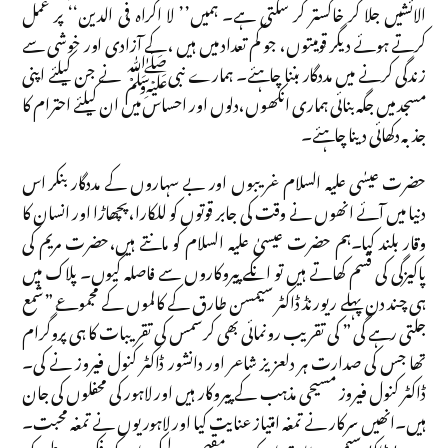
الائشیں جلا کر خاکستر کر سکتی ہے۔ ہمیں’’ لا اکراہ فی الدین‘‘ پر عمل
کرتے ہوئے دیگر قومیتوں، جو کم تعداد میں ہیں ،کے آزادی اور خوشی سے
زندگی کرنے میں مددگار بننا چاہئے۔ ہمارے نبیﷺ نے جن کیلئے اپنی
مسجد میں جگہ بنائی ہماری انکھوں،دلوں اور احساس میں ان کیلئے احترام کا
جذبہ دکھائی دینا چاہئے۔
حضرت عیسٰی علیہ السلام غریبوں اور بے سہاروں کے مددگار بنکر اس
دنیا میں آئے انھوں نے وقت کی جابر قوتوں کو للکارا،پچھاڑا اور انسان کا
وقار بلند کیا۔ہم حضرت عیسیٰ علیہ السلام کو مانتے ہیں،حضرت مریم کی
پاکیزگی کی قسم کھاتے ہیں تو انکے پیروکاروں سے فاصلہ کیوں۔ پلاک میں
ہی چند دن پہلے ریورنڈ ڈاکٹر سیمسن طارق کے کالموں کے مجموعے ”شمع
جلتی رہے گی ” کی تقریب رونمائی بھی کرسمس کی تقریبات کا ہی پروگرام
تھا جس کی صدارت ہر دلعزیز شاعر اور دانشور ڈاکٹر کنول فیروز نے کی۔
ڈاکٹر کنول فیروز مسیحی مذہب کے پیروکار ہیں اور لاہور کی محفلوں کی جان
ہیں۔انھیں سرکار نے تمغہ امتیاز عنایت کیا اور لاہوریوں نے تمغہ محبت۔