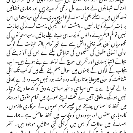
المناک شہادتوں نے ہمارے دل زخمی کر دیئے ہیں اور ہماری فضائیں
نوحہ کناں ہیں۔ اسلئے بھی کہ سوائے فواد چوہدری کے کوئی سیاستدان اس
پر بات کرنے کو تیار نہیں۔ دہشت گرد تنظیم کی مذمت کرنے کی اجازت
نہیں تو کم ازکم مرنے والوں کو پُرسہ ہی دینے چلے جائیں۔سیاستدانوں کی
مجبوریاں اپنی جگہ زمینی دانش سے بے خبر تمام بااثر طبقات کے لوگ
عالمی انسانی حقوق کی تنظیموں کی شاباش کیلئے بے بس کی آواز بننے کی
بجائے انتہا پسندی اور تخریبی سوچ کے نمائندے بنے ہوئے ہیں۔ اب
پنجاب کے لوگوں کے ذہنوں میں سوال جنم لینے لگے ہیں کہ کب تک انکی
شناخت کو سولی چڑھایا جاتا رہیگا۔ وہ وقت دور نہیں جب وہ بڑے بھائی
والے تھا پڑے پر کسی سیاسی و غیر سیاسی بندوق کو کندھا دینے کو تیار
نہیں ہونگے۔ پنجابی آئین کے تحت اپنے صوبے میں تمام حقوق اور دیگر
میں تحفظ کا احساس چاہتے ہیں جیسے تمام صوبوں کے سرکاری ملازموں،
کاروباری حلقوں اور مزدوروں کو پنجاب میں تحفظ حاصل ہے۔ ہمارے
ہمسائے میں حالات کو بس میں کرنیکی کئی مثالیں موجود ہیں۔ آخر
بلوچستان میں فوج کی تعداد نہ بڑھانے کی وجہ کیا ہے، ایک بار پہاڑوں میں