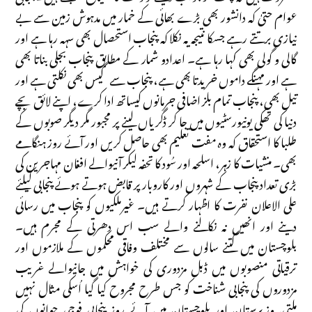
عوام حتیٰ کہ دانشور بھی بڑے بھائی کے خمار میں مدہوش زمین سے بے
نیازی برتتے رہے جسکا نتیجہ یہ نکلا کہ پنجاب استحصال بھی سہہ رہا ہے اور
گالی و گولی بھی کہا رہا ہے۔ اعدادو شمار کے مطابق پنجاب بجلی بناتا بھی
ہے اور مہنگے داموں خریدتا بھی ہے، پنجاب سے گیس بھی نکلتی ہے اور
تیل بھی، پنجاب تمام بلز اضافی جرمانوں کیساتھ ادا کرے، اپنے لائق بچے
دنیا کی تھکی یونیورسٹیوں میں جا کر ڈگریاں لینے پر مجبور مگر دیگر صوبوں کے
طلبا کا استحقاق کہ وہ مفت تعلیم بھی حاصل کریں اور آئے روز ہنگامے
بھی۔ منشیات کا زہر، اسلحہ اور سُود کا تحفہ لیکر آنیوالے افغان مہاجرین کی
بڑی تعداد پنجاب کے شہروں اور کاروبار پر قابض ہوتے ہوئے پنجابی کیلئے
علی الاعلان نفرت کا اظہار کرتے ہیں۔ غیرملکیوں کو پنجاب میں رسائی
دینے اور انھیں نہ نکالنے والے سب اس دھرتی کے مجرم ہیں۔
بلوچستان میں کتنے سالوں سے مختلف وفاقی محکموں کے ملازموں اور
ترقیاتی منصوبوں میں ڈبل مزدوری کی خواہش میں جانیوالے غریب
مزدوروں کی پنجابی شناخت کو جس طرح مجروح کیا گیا اُسکی مثال نہیں
ملتی۔وزیرستان اور بلوچستان میں آئے روز پنجابی فوجی جوانوں کی