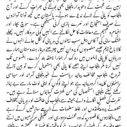
زمین سے محبت کے دعویدار پنجابی بھی بولنے کی جرات کرتے اور آج
پنجاب کو پانی کے لالے نہ پڑے ہوتے۔ پاکستان میں کچھ توانا آوازوں
نے صرف احتجاج اور نعرے بازی کرنی سیکھی ہے۔ سوچ بچار اور
افہام و تفہیم سے معاملات کا حل نکالنے سے انہیں کوئی سروکار نہیں۔ بھلے
خشک سالی کی آکاس بیل سب زمینوں کی ہریالی کو نگل جائے انہوں نے
کالا باغ ڈیم جیسے منصوبوں کو پروان نہیں چڑھنے دینا، ہندوستان ہمارے
دریاؤں کا پانی ڈیموں میں روک کر ہمارا ناطقہ بند کردے، افسوس تک
نہیں کرنا مگر پنجاب اپنے حصے کا پانی بھی استعمال کرے تو بین ڈالنے
شروع، پنجاب مخالف بیانیہ ریاست کے غیرپنجابی آمرانہ اور سیاسی
رہنماؤں کا پیدا کردہ بیانیہ ہے جو اپنے لوگوں کو اپنی لوٹ مار سے بے نیاز
رکھنے کیلئے پنجابی استحصال کی من گھڑت کہانیاں سناتے رہے ہیں۔
نفرت کی فصل اگانے والے ہمیشہ سے پنجاب کی طاقت اور ہریالی کیخلاف
جھوٹے پروپیگنڈوں اور غلط معلومات کے ذریعے سازشیں کرتے رہے
ہیں، پنجابیوں کا قصور یہ کہ وہ محنت مزدوری اور تخلیقی سرگرمیوں میں اتنے
مصروف ہیں کہ پلٹ کر جواب دینے کو وقت کا ضیاع سمجھتے ہیں۔ پنجابی