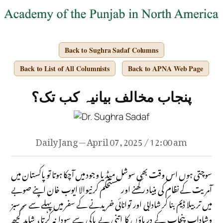
Back to Sughra Sadaf Columns
Back to List of All Columnists
Back to APNA Web Page
پنجاب مخالف بیانیہ کب تک؟
Daily Jang — April 07, 2025 / 12:00 am
سوچتی ہوں اس وقت بھی سوشل میڈیا وجود میں آچکا ہوتا تو پاکستان میں
آمریت کے نظام کی بنیاد رکھنے اور مستحکم کرنیوالا ایوب خان اپنے صوبے
میں تربیلا ڈیم بنا کر شادابی اور توانائی خریدنے کے سفر میں پہلے سے سرسبز
وشاداب پنجاب کے دریاؤں کا اتنی بے باکی سے سودا نہ کرتا، شاید کچھ