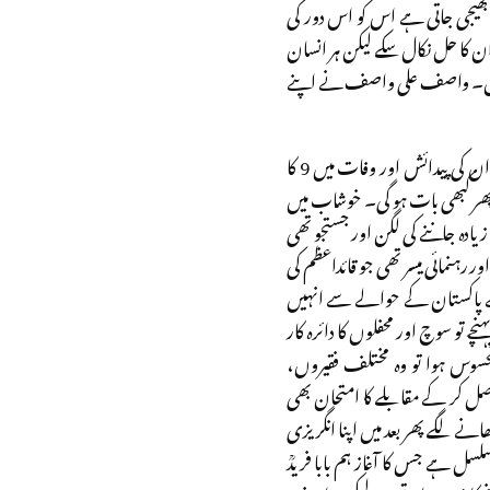
بھیجی جاتی ہے اس کو اس دور کی
ان کا حل نکال سکے لیکن ہر انسان
تے ہیں۔ واصف علی واصف نے اپنے
انہوں نے 15 جنوری 1929کو اس دھرتی پر جنم لیا اور 18 جنوری 1993کو دوسرے جہاں کے سفر کا آغاز کیا۔ ان کی پیدائش اور وفات میں 9 کا
 پھر کبھی بات ہو گی۔ خوشاب میں
دہ جاننے کی لگن اور جستجو تھی
 رہنمائی میسر تھی جو قائداعظم کی
نے پاکستان کے حوالے سے انہیں
تو سوچ اور محفلوں کا دائرہ کار
محسوس ہوا تو وہ مختلف فقیروں،
 کر کے مقابلے کا امتحان بھی
نے لگے پھر بعد میں اپنا انگریزی
سل ہے جس کا آغاز ہم بابا فریدؒ