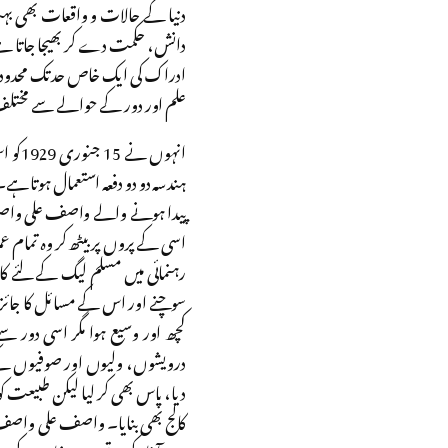
دنیا کے حالات و واقعات بھی بہت
دانش، حکمت دے کر بھیجا جاتا ہے ت
ادراک کی ایک خاص حد تک محدود ہ
علم اور دور کے حوالے سے مختلف 
ہندسہ دو دو دفعہ استعمال ہوتا ہ
پیدا ہونے والے واصف علی واصف ک
اسی کے پروں پر بیٹھ کر وہ تمام عم
رہنمائی میں مسلم لیگ کے لئے ک
سوچنے اور اس کے مسائل کا جائزہ 
کچھ اور وسیع ہوا مگر اسی دور س
درویشوں، ولیوں اور صوفیوں کے
دیا، پاس بھی کر لیا لیکن طبیعت ک
کالج بھی بنایا۔ واصف علی واصف نے