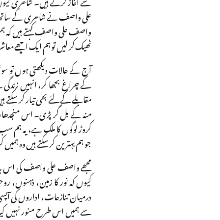
سے آغاز کرتے ہیں۔ شاعری کیوں 
علی واصف نے شاعری کے ساتھ سات
واصف علی واصف کہتے ہیں کہ ہمیں 
ٹھیک کر لیں تو ہم ایک اچھے معاشرہ 
آج کے حالات دیکھتی ہوں تو سوش
کے چراغ بجھا کر، انہیں زندگی
مقابلے کے لئے بھی تیار کر سکتے
منہ کے بل گر پڑی۔ اس منجدھار س
کروڑ لوگوں کا ملک ہے، یہ ہم سب
جو ہم بہترین کر سکتے ہیں وہ ہمیں ک
مجھے واصف علی واصف کی اس بات پ
کیوں کہ نور کا زمین، ذہنوں، رو
درمیان تنازعات، اداروں کی آپسی
سے ہمیں اس طرح منور نہیں کیا جس