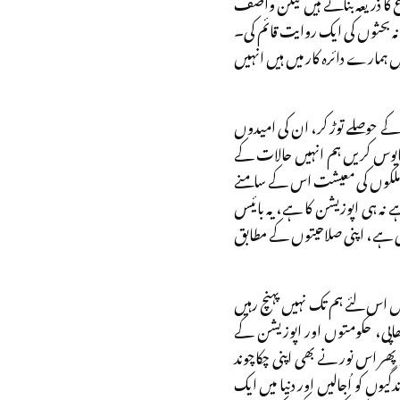
 کا ذریعہ بناتے ہیں لیکن واصف
 بحثوں کی ایک روایت قائم کی۔
 ہمارے دائرہ کار میں ہیں انہیں
کے حوصلے توڑ کر، ان کی امیدوں
ایوس کریں ہم انہیں حالات کے
ور ملکوں کی معیشت اس کے سامنے
نہ ہی اپوزیشن کا ہے، یہ بائیس
نی ہے، اپنی صلاحیتوں کے مطابق
ں اس لئے ہم تک نہیں پہنچ رہیں
دھاپی، حکومتوں اور اپوزیشن کے
پھر اس نور نے بھی اپنی چکاچوند
وں کو اُجالیں اور دنیا میں ایک