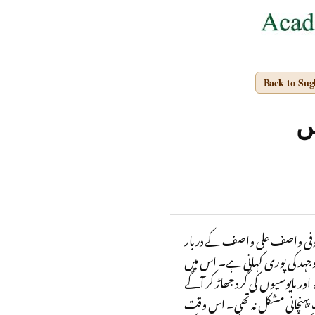
Back to Su
ں
 صوفی واصف علی واصف کے دربار
جدوجہد کی پوری کہانی ہے۔ اس میں
ر مایوسیوں کی گرد جھاڑ کر آگے
ات پہنچانی مشکل نہ تھی۔ اس وقت