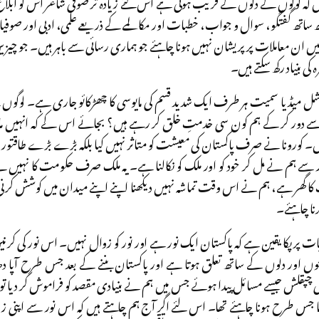
کہ لوگوں کے دلوں کے قریب ہوتی ہے اس لئے زیادہ تر صوفی شاعر اس کو ابلاغ
ھ گفتگو، سوال و جواب، خطبات اور مکالمے کے ذریعے علمی، ادبی اور صوفیانہ
ان معاملات پر پریشان نہیں ہونا چاہئے جو ہماری رسائی سے باہر ہیں۔ جو چیزیں
کی بنیاد رکھ سکتے ہیں۔
ل میڈیا سمیت ہر طرف ایک شدید قسم کی مایوسی کا چھڑکائو جاری ہے۔ لوگوں 
 سے دور کر کے ہم کون سی خدمتِ خلق کر رہے ہیں؟ بجائے اس کے کہ انہیں م
 ہیں۔ کورونا نے صرف پاکستان کی معیشت کو متاثر نہیں کیا بلکہ بڑے بڑے طاقت
ے ہم نے مل کر خود کو اور ملک کو نکالنا ہے۔ یہ ملک صرف حکومت کا نہیں ہے 
 کا گھر ہے، ہم نے اس وقت تماشہ نہیں دیکھنا اپنے اپنے میدان میں کوشش کر
رنا چاہئے۔
ر پکا یقین ہے کہ پاکستان ایک نور ہے اور نور کو زوال نہیں۔ اس نور کی کرنی
حوں اور دلوں کے ساتھ تعلق ہوتا ہے اور پاکستان بننے کے بعد جس طرح آپا 
 چپقلش جیسے مسائل پیدا ہوئے جس میں ہم نے بنیادی مقصد کو فراموش کر دیا تو 
 طرح ہونا چاہئے تھا۔ اس لئے اگر آج ہم چاہتے ہیں کہ اس نور سے اپنی زندگی