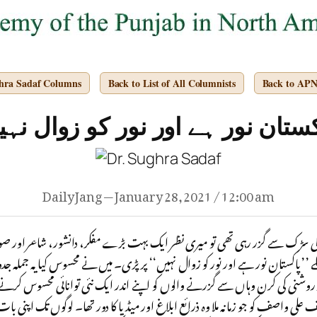
ghra Sadaf Columns
Back to List of All Columnists
Back to AP
کستان نور ہے اور نور کو زوال نہی
Daily Jang — January 28, 2021 / 12:00 am
ی سڑک سے گزر رہی تھی تو میری نظر ایک بہت بڑے مفکر، دانشور، شاعر اور
ملے ’’پاکستان نور ہے اور نور کو زوال نہیں‘‘ پر پڑی۔ میں نے محسوس کیا یہ جملہ 
روشنی کی کرن وہاں سے گزرنے والوں کو اپنے اندر ایک نئی توانائی محسوس کرنے او
ی واصف کو جو زمانہ ملا وہ ذرائع ابلاغ اور میڈیا کا دور تھا۔ لوگوں تک اپنی ب