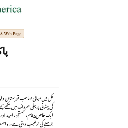
NA Web Page
پا
کل میں میانی صاحب قبرستان وال
کی پیشانی پر جلی حروف میں لکھے ج
ایک خاص پیغام، جستجو، امید اور 
بڑھنے کی ترغیب دیتی ہے۔ واصف عل