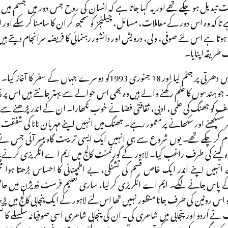
 تبدیل ہو چکے تھے اور یہ کہا جاتا ہے کہ انسان کی روح جس دور میں جسم میں 
ا کہ وہ اس دور کے معاملات، مسائل، چیلنجز کو سمجھ کر ان کا سامنا کر سکے اور 
وتا ہے اس لئے صوفی، ولی، درویش اور دانشور رہنمائی کا فریضہ سرانجام دی
طریقہ اپنایا۔
ے۔ جو ہندسوں کا علم رکھنے والے ہیں وہ بھی اس حوالے سے بہتر جانتے ہیں اس پر
و جھنگ کی علمی، ادبی، ثقافتی فضا نے خوب نکھارا۔ ان کے اندر پڑھنے سے زیا
ر سیکھنے اور سکھانے پر معمور رہے۔ جھنگ میں انہیں اپنے مہربان نانا کی شفقت اور
ام کر چکے تھے۔ یوں شروع سے ہی انہیں ایک ایسی تربیت گاہ میسر آئی جس 
لینے کی طرف راغب کیا۔ لاہور کے گورنمنٹ کالج میں ایم اے انگریزی کرنے پہنچے 
ے انہیں اپنے اندر ایک خاص قسم کی تشنگی، بے اطمینانی کا احساس بڑھتا ہوا 
 پاس جانے لگے۔ ایم اے انگریزی کر لیا، ساری تعلیم فرسٹ ڈویژن میں حاصل
و اس روٹین کی طرف جانا منظور نہیں تھا اس لئے لاہور کے ایک پنجابی کالج میں پڑھا
 اُردو اور پنجابی میں شاعری کی۔ ان کی پنجابی شاعری اسی صوفیانہ سلسلے کا تسل