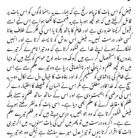
فیض کو اس بات کا زیادہ رنج ہے کہ ہمارے یہ رہنما لوگوں کو اس بات پر
قائل کر لیتے ہیں کہ جو کچھ ہورہا ہے یہ قسمت کا لکھا ہوا ہے اس لیے اسے
قبول کرلینا ضروری ہے اور ظالم کا ہاتھ پکڑنا یا اس کی فکر کے خلاف جانا
کسی طور درست نہیں۔ فیض اس روش کو نا پسند کرتا ہے اور انہیں
للکارتے ہوئے اپنے خدا سے شکوہ کرتا ہے کہ وہ تیرا نام لے کر تیرے
بندوں کا استحصال کر رہے ہیں کیونکہ وہ سادہ لوح عوام کو کہتے ہیں کہ دنیا
میں جو کچھ ظلم و زیادتی اور ناانصافی برپا ہے وہ تیرے حکم سے ہے اس
لیے ظالم کی بادشاہی کو تسلیم کر لو اور بغاوت کا خیال دل سے نکال دو۔ یہ
سچ ہے کہ خدا قادرِ مطلق ہے مگر اس نے انسان کو فیصلے کا اختیار دے کر
اس کی مرضی کو اہمیت دی ہے اور اس کے ساتھ ساتھ ظلم نہ سہنے بلکہ
ظلم کا مقابلہ کرنے کا حکم بھی دیا ہے۔ اسی بات کو مدنظر رکھتے ہوئے
فیض شکوہ کرتا ہے کہ وہ جو ہمیں یہ درس دیتے ہیں کہ ہر ظلم تیرے حکم
سے ہے۔ اگر وہ درست ہیں تو پھر میں کس کی بات سنوں۔ میں اگر تیری
ذات کا اقرار کرتا ہوں تو تیرا عدل میرے سامنے ہے لیکن وہ جو تیرے