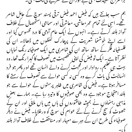
ہم سب جانتے ہیں کہ فیض احمد فیض ترقی پسند سوچ کے حامل شاعر
تھے۔ اسی لئے تمام عمر معاشی، معاشرتی اور سماجی استحصال کے خلاف
آواز بلند کرتے رہے۔ انہوں نے ایک عام آدمی کا درد محسوس کیا اور
اسے اپنے خوشنما شعریت کے پرچارک لفظوں میں ڈھالا۔ ان کی
فلسفیانہ فکر کے ساتھ ساتھ ان کی شاعری میں ایک صوفیانہ رنگ نمایاں
نظر آتا ہے۔ ایک تو فیض کی اپنی شخصیت میں تصوف کا گہرا رنگ تھا، وہ
بہت ہی حلیم، روادار اور محبت کرنے والے انسان تھے اور پھر جو فرد
انسانیت کی بات کرے وہ کسی نہ کسی حوالے سے تصوف کے رستے کا
مسافر ہوتا ہے۔ فیض کی شاعری میں ظاہر پرستوں کے حوالے سے جو
بلند احتجاج موجود ہے وہ بھی صوفیوں کا وتیرہ رہا ہے۔ ہمارے بعض
مذہبی رہنماؤں نے ہمیشہ طاقتوروں کی ہاں میں ہاں ملائی اور ان کے
جھوٹ کو سچ کرنے کے لئے عوام کی سوچ کو ورغلایا۔ فیض نے دیگر
صوفیاء کی طرح ان کے دہرے معیار اور منافقت کے خلاف آواز بلند
کی۔