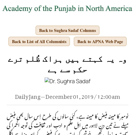
Back to Sughra Sadaf Columns
Back to List of All Columnists
Back to APNA Web Page
وہ یہ کہتے ہیں ہراک ظُلم ترے
حکم سے ہے
Daily Jang — December 01, 2019 / 12:00 am
نومبر کا مہینہ فیض کا مہینہ ہے، کئی سالوں کی طرح اِس سال بھی فیض
میلے نے تین دن لاہور میں اہل علم و ادب اور ثقافت کی توجہ الحمرا کی
سمت مبذول رکھی۔ خوشی کی بات یہ ہے کہ فیض کے اس دنیا سے اگلی