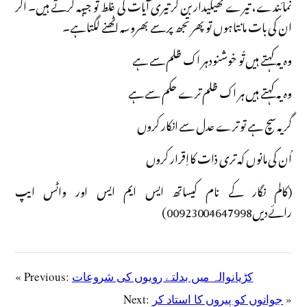
نمائندے، تیرے ٹھیکیدار بن کر تیری آیات کی غلط تو جیہہ کرتے ہیں۔ اگر
ان کی بات مانتا ہوں تو پھر تجھ پر سے بھروسہ اٹھنے لگتا ہے۔
وہ یہ کہتے ہیں تُو خوشنود ہر اک ظلم سے ہے
وہ یہ کہتے ہیں ہر اک ظلم ترے حکم سے ہے
گر یہ سچ ہے تو ترے عدل سے انکار کروں
اُن کی مانوں کہ تری ذات کا اِقرار کروں
(کالم نگار کے نام کیساتھ ایس ایم ایس اور واٹس ایپ
رائےدیں00923004647998)
کڑیانوالہ میں بدلتے رویوں کی شروعات
« Previous:
»
جوانوں کو پیروں کا استاد کر
Next: