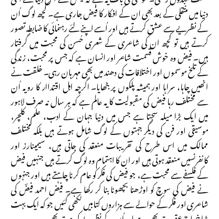
دنیا میں منتقلی کے بعد بھی ان کے افکار کا فیض جاری ہے۔ کچھ لوگ اُن
کے نظریے سے عشق کرتے ہیں اور اُسے اپنے لئے رہنمائی کا ضابطہ تصور
کرتے ہیں تو کچھ ان کی شاعری کے شعری حُسن کی محبت میں گرفتار
ہیں۔ فیض وہ خوش قسمت شاعر اور انسان ہے کہ جس پر محبت، زندگی
کے تلخ موسموں اور اختلافات کی دھند میں بھی مہربان رہی۔ خلقت نے
انھیں چاہا، سراہا اور ہمیشہ پلکوں پر بٹھایا۔ اگرچہ اہل اقتداار کا رویہ اُن
سے مختلف رہا فیض کی مقبولیت کا یہ عالم ہے کہ ہر سال نہ صرف لاہور
میں ایک بڑا میلہ سجتا ہے جس میں دنیا جہان کے ادب، علم، کلچر،
موسیقی اور فن کی دیگر جہتوں کے لوگ شامل ہوتے ہیں بلکہ مختلف
ممالک میں اس طرح کی تقریبات منعقد کی جاتی ہیں، سیمینارز اور
کانفرنسیں منعقد ہوتی ہیں اور ان کا اہتمام وہ لوگ کرتے ہیں جنہیں فیض
کے فلسفے سے محبت ہے، جو فیض کی فکر کو عام کرنا چاہتے ہیں اور جنہوں
نے فیض کی سوچ کو اوڑھنا بچھونا بنا کر رکھا ہے۔ فیض احمد فیضؔ کی
شاعری اور فکر کے حوالے سے ہزاروں کتابیں لکھی گئیں جو کہ ایک بہت
بڑا خراج عقیدت بھی ہے اور اُن کے نظریے کی بیت بھی۔