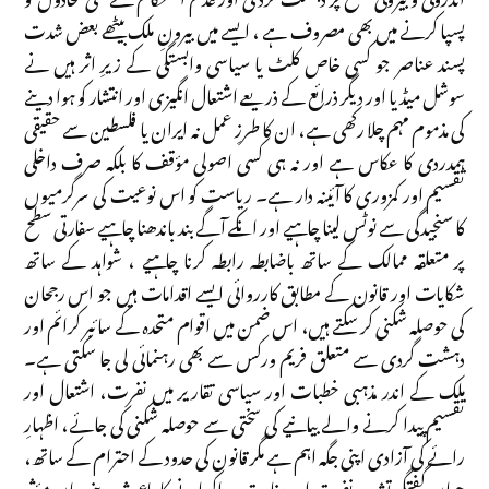
پسپا کرنے میں بھی مصروف ہے ، ایسے میں بیرونِ ملک بیٹھے بعض شدت
پسند عناصر جو کسی خاص کلٹ یا سیاسی وابستگی کے زیرِ اثر ہیں نے
سوشل میڈیا اور دیگر ذرائع کے ذریعے اشتعال انگیزی اور انتشار کو ہوا دینے
کی مذموم مہم چلا رکھی ہے، ان کا طرزِ عمل نہ ایران یا فلسطین سے حقیقی
ہمدردی کا عکاس ہے اور نہ ہی کسی اصولی مؤقف کا بلکہ صرف داخلی
تقسیم اور کمزوری کا آئینہ دار ہے۔ ریاست کو اس نوعیت کی سرگرمیوں
کا سنجیدگی سے نوٹس لینا چاہیے اور انکے آگے بند باندھنا چاہیے سفارتی سطح
پر متعلقہ ممالک کے ساتھ باضابطہ رابطہ کرنا چاہیے ، شواہد کے ساتھ
شکایات اور قانون کے مطابق کارروائی ایسے اقدامات ہیں جو اس رجحان
کی حوصلہ شکنی کر سکتے ہیں، اس ضمن میں اقوام متحدہ کے سائبر کرائم اور
دہشت گردی سے متعلق فریم ورکس سے بھی رہنمائی لی جا سکتی ہے۔
ملک کے اندر مذہبی خطبات اور سیاسی تقاریر میں نفرت، اشتعال اور
تقسیم پیدا کرنے والے بیانیے کی سختی سے حوصلہ شکنی کی جائے، اظہارِ
رائے کی آزادی اپنی جگہ اہم ہے مگر قانون کی حدود کے احترام کے ساتھ،
جہاں گفتگو تشدد، نفرت اور بغاوت پر اکسانے کا باعث بنے وہاں مؤثر