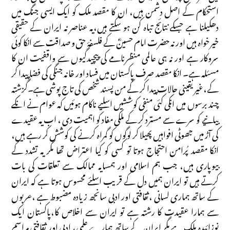
استحکام کے اصل دشمن ہیں، ان کا مقصد ملک کو ایک ایسی جنگ میں
دھکیلنا ہے جسکے نتائج تباہ کن ہو سکتے ہیں،یہ عناصر نہ ایران کے حقیقی
خیرخواہ ہیں اور نہ حضرت امام حسینؓ کے فلسفۂ حق و صداقت سے انکا کوئی
سروکار ہے اور نہ ہی عالمی منظرنامے کی پیچیدگیوں سے واقفیت ان کا
مسئلہ ہے۔ انکا مقصد صرف پاکستان میں فساد اور خانہ جنگی کی فضا پیدا کر
کے،غیر یقینی حالات پیدا کر کے من پسند شخص کی تاج پوشی ہے۔گزشتہ
چند برسوں میں انکی کئی منفی کوششیں اسلیے ناکام ہوئیں کہ عوام نے انکے
بیانیے کو سرے سے مسترد کر کے ملکی مفاد کو اہمیت دی ، اب یہ عقیدے
کی آڑ میں جھوٹی افواہیں پھیلا کر لوگوں کو گمراہ کرنے کی کوشش کر رہے ہیں،
انکا مقصد پُرامن احتجاج ہوتا تو کسی کو کیا اعتراض تھا مگر یہ تشدد کے
بیوپاری ہیں، جب ہم اسلامی اور ہمسایہ ممالک سے تعلقات کی بات
کرتے ہیں تو ایران ہمیں دل کے قریب اسلئے محسوس ہوتا ہے کہ ایران
کے ساتھ ہماری لسانی ،ثقافتی اور ادبی سانجھ زیادہ مضبوط ہے ،عربوں
سے ہمارا عقیدت کا رشتہ ہے تو ایران سے اخلاص کا،پاکستان ایک
نوزائیدہ ملک ہے مگر ایران کے ساتھ ہمارے علمی، ادبی اور ثقافتی مراسم