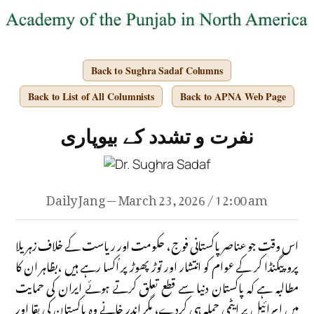
Back to Sughra Sadaf Columns
Back to List of All Columnists
Back to APNA Web Page
نفرت و تشدد کے بیوپاری
Daily Jang — March 23, 2026 / 12:00 am
اس وقت جو عناصر پاکستانی فوج، حکومت اور ریاست کے خلاف زہریلا
پروپیگنڈا کر کے عوام کو انتشار اور توڑ پھوڑ پر اُکسا رہے ہیں ،بظاہر ان کا
مطالبہ ہے کہ پاکستان دنیا سے قطع تعلق کرتے ہوئے ایران کی حمایت
میں اسرائیل پر ایٹمی حملہ ہی کردے، مگر اندر خانے وہ پاکستان کی بقا اور