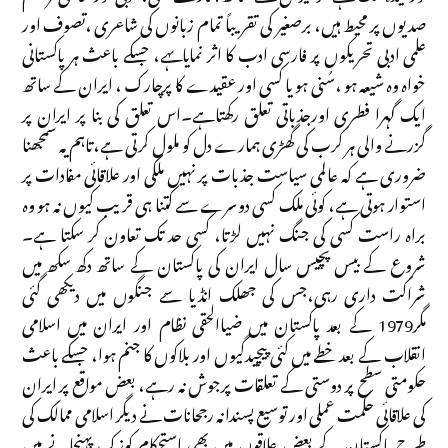
صدیوں پر محیط ہیں، برصغیر کی تقریباً تمام زبانوں کی شاعری ،تصوف اور
علمی ادبی تحریکوں پر فارسی ادب کا اثر نمایاںہے، جسکے باعث ہر پاکستانی
خواہ وہ شیعہ ہو ،سُنی ہو یا کسی اور عقیدے کا پرچارک ، ایران کے ساتھ
ایک گہرا فطری اورجذباتی تعلق رکھتاہے۔اس تعلق کی بنا پر ایران پر
گزرنے والی ہر کرب کی گھڑی ہمارے دل کو ملول کرتی ہے،تاہم یہ سمجھنا
ضروری ہے کہ عالمی سیاست جذبات پر نہیں ملکی اور علاقائی مفادات پر
استوار ہوتی ہے، کوئی ملک کسی دوسرے سے کتنا ہی قریب کیوں نہ ہو وہ
براہ راست کسی کی جنگ نہیں لڑتا، کسی حد تک تعاون کر سکتا ہے۔
شروع کے بیس پچیس سال ایران کی پاکستان کے ساتھ دکھ سکھ میں
شراکت داری رہی،جس کی جھلک انڈیا سے جنگوں میں دیکھی گئی
مگر1979 کے بعد پاکستان میں ضیاالحقی نظام اور ایران میں اسلامی
انقلاب کے بعد خطے میں کئی پیچیدگیوں اور بلاکوں کا جنم ہوا، جسکے باعث
حکومتی سطح پر دوستی کے تعلقات پرجوش نہ رہے، بعض مواقع پر ایران
کی علاقائی حکمت عملی اور توسیع پسندانہ رجحانات نے دیگر اسلامی ممالک کی
طرح پاکستان کے بعض علاقوں میں بھی استحکام کوزک پہنچانے میں