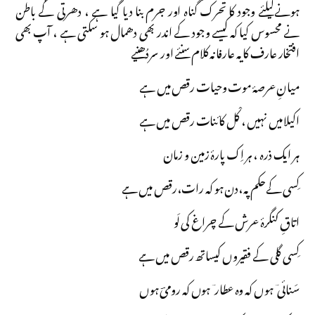
ہونےکیلئے وجود کا تحرک گناہ اور جرم بنا دیا گیا ہے ، دھرتی کے باطن
نے محسوس کیا کہ کیسے وجود کے اندر بھی دھمال ہو سکتی ہے ، آپ بھی
افتخار عارف کا یہ عارفانہ کلام سنئے اور سردُھنیے
میانِ عرصۂ موت وحیات رقص میں ہے
اکیلا میں نہیں ، کْل کائنات رقص میں ہے
ہر ایک ذرہ ، ہر اِک پارۂ زمین و زمان
کِسی کےحکم پہ،دن ہو کہ رات،رقص میں ہے
اتاقِ کنگرۂ عرش کے چراغ کی لَو
کِسی گلی کے فقیروں کیساتھ رقص میں ہے
سَنائی ؔ ہوں کہ وہ عطار ؔ ہوں کہ رومیؔ ہوں