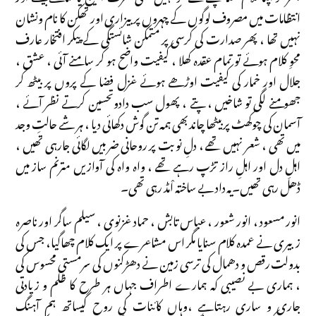
انتظامات میں مصروف لوگوں کے چہروں پر بیزاری اور تھکن کا نام ونشان
نہیں تھا ، پھر صدارت کی کرسی پر متمکن شائستگی کے پیکر افتخار عارف
محوِ کلام ہوئے تو تمام عقدہ کھلا ، کیفیت واضح ہو کر سامنے آئی ، عشق ،
جلال اور خمار کی کیفیت اوڑھے ہوئے غزل فضا کے پروں پر بیٹھ کر
جھومنے لگی تو شاخیں ، پتے ، پھول سب دادوتحسین کرتے نظر آئے ،
آسمان کی چوکھٹ پر بیٹھا چاند بھی ہمہ تن گوش دکھائی دیا ، ہر شے حالتِ وجد
میں تھی ، شعر نہیں تھے ، دلِ نوبت پر روحانی ضربیں لگائی جارہی تھیں ،
اہلِ دل اور اہلِ راز تڑپ رہے تھے ، واہ واہ کی آوازیں مترنم ساز میں
ڈھل رہی تھیں۔یہ داد بے ساختہ اْمڈ رہی تھی۔
انور مسعود ، انور شعور ، عباس تابش ، حماد غزنوی ، سیلم ساگر اور ناصرہ
زبیری نے عمدہ کلام سنایا مگر اس مشاعرے پر ایک کلام چھاگیا، جس کی
بدولت رقص و دھمال کی ترسی زمین نے دھڑکنوں کی سرمستی محسوس کی
، ہماری بے نصیبی کہ ہمارے اطراف جہاں ہر طرح کا ظلم و زیادتی
جاری و ساری رہتاہے ،وہاں کائنات کی روح کیساتھ ہم آہنگ