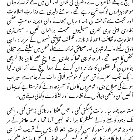
اسٹیج پر بیٹھے شاعروں کے دھرتی کی شان اور آن میں لکھے ترانے وہاں
موجود ہزاروں لوگ سْن رہے تھے ، سامنے دلیری سے وزارتِ اطلاعات
اور محبت سےثقافت کی ذمہ داریاں نبھانے والی دیرینہ دوست عظمی
بخاری اپنی ہری بھری سہیلیوں سمیت براجمان تھیں ، سیکریٹری
اطلاعات و ثقافت احمد نواز تارڑ ، مختلف ثقافتی شعبوں کے سربراہ ، ادبی
ذوق رکھنے والے شہری اور صحافتی نمائندے کْھلے صحن میں سلیقے سے سجائی
محفل کا حصہ تھے ، ارادہ تو یہی تھا کہ جلدی سے اپنے حصے کا دِیا جلا کر چلی
جائوں گی مگر لفظوں کا نذرانہ دان کرنے کے بعدا سٹیج سے اْترا ہی نہ گیا
،ایک عجب سحر نے تن من کو خوشبو لْٹاتی رات کے جام سے سیراب
ہونے کی صلاح دی ، شاعروں کا دل تو سحرزدہ ہونے کو ترستا ہے کہ یہاں
اْنھیں اَن دیکھی دنیائوں کے نظارے اور لشکارے دِکھائی دیتے ہیں۔
مشاعرہ چلتا رہا ، رات بھیگتی گئی ، حبس گھٹتا اور تازگی بڑھتی گئی ، ابھی
تک وجود کو ملنے والے سگنلز کا سِرا ہاتھ نہیں آرہا تھا ، عہد حاضر کے ہر
دلعزیز شاعر انور شعور کو سن کر بہت اچھا لگا، بیس کے قریب شعرا جی
بھر کر اپنا کلام سْنا چکے تھے مگر کہیں کسی طرف اسٹیج یا سامنے بیٹھے اور