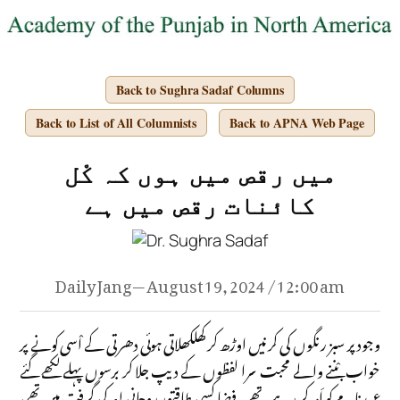
Back to Sughra Sadaf Columns
Back to List of All Columnists
Back to APNA Web Page
میں رقص میں ہوں کہ کْل
کائنات رقص میں ہے
Daily Jang — August 19, 2024 / 12:00 am
وجود پر سبز رنگوں کی کرنیں اوڑھ کر کِھلکھلاتی ہوئی دھرتی کے اْسی کونے پر
خواب بْننے والے محبت سرا لفظوں کے دیپ جلا کر برسوں پہلے لکھے گئے
عہدنامے کو اَمر کر رہے تھے ۔فضا کسی طاقتور روحانی لہر کی گرفت میں تھی