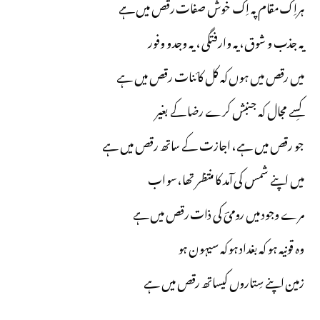
ہراِک مقام پہ اِک خوش صفات رقص میں ہے
یہ جذب و شوق، یہ وارفتگی ، یہ وجد و وفور
میں رقص میں ہوں کہ کل کائنات رقص میں ہے
کِسے مجال کہ جنبش کرے رضا کے بغیر
جو رقص میں ہے، اجازت کے ساتھ رقص میں ہے
میں اپنے شمس کی آمد کا منتظر تھا،سو اب
مرے وجود میں رومیؔ کی ذات رقص میں ہے
وہ قونیہ ہو کہ بغداد ہو کہ سیہون ہو
زمین اپنے سِتاروں کیساتھ رقص میں ہے