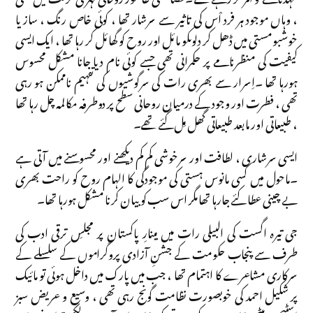
، وہاں موجود ہر فرد اْس کی تاثیر سے سرشار تھا ، کوئی خاص رنگ ، ساز یا
خوشبو مستی میں ڈھل کر دلوںکو مائل اور روح کو گھائل کر رہا تھا ، ایک ایسی
کیفیت کی منظرنامے پر حکمرانی تھی جسے کوئی نام دیا جانا مشکل محسوس
ہورہا تھا ۔اِسرار سے بھری رات کی سرگوشیوں کی تفہیم ناممکن ہو رہی
تھی ، فطرت اور وجود کے درمیان روحانی سطح پر دوطرفہ مکالمہ چل رہا تھا
، طبیعاتی اور مابعد طبیعاتی گھل مِل گئے تھے۔
ایسی سرشاری ، لطافت اور سرخوشی کم کم دیکھنے اور محسوسنے میں آتی ہے
۔ماحول میں کسی مانوس ہستی کی موجودگی کا الہام روح کو راحت بھری
بے چینی عطا کئے جارہا تھا مگر اس سب کو بیان کرنا مشکل ہورہا تھا۔
جی تیرہ اگست کی البیلی رات میں مینارِ پاکستان پر مجلسِ ترقی ادب کی
طرف سے پنجاب حکومت کے جشنِ آزادی پروگراموں کے سلسلے کے
سرکاری مشاعرے کا اہتمام تھا ، جب میں پارک میں داخل ہوئی تو مائیک
پر شکیل احمد کی خوبصورت نظامت گونج رہی تھی ، وسیع و عریض سبز