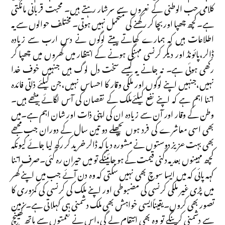
کلامی حب الوطنی کے نعروں سے سرشار رہتے ہیں۔ محبت قربانی مانگتی
ہے۔کچھ چھپا اور بچا کر رکھنے کی متحمل نہیں ہوتی۔ مختلف حوالوں سے یہ
اطلاعات ہیں کہ ہمارے کھاتے پیتے لوگوں نے دس ارب سے زیادہ
ڈالر،پائونڈ اور دیگر کرنسی مہنگی ہونے کے انتظار میں گھروں میں چھپا کر
رکھی ہوئی ہے۔ نہ جانے یہ کیسے سخت دل لوگ ہیں جنہیں خوف خدا
نہیں،جنہیں اپنے لوگوں اور ملکی وقار کا احساس نہیں،جن کیلئے ذاتی فائدہ
اتنا اہم ہے کہ اپنے نفع کیلئےملک کے نقصان کی آس لگائے بیٹھے ہیں۔
وطن کے وقار اور آن سے زیادہ ان کی اپنی ذات اور شان اہم ہے۔میں
بھی اسی معاشرے کی فرد ہوں پچھلے دو تین سال کے دوران جب مجھے
بھی بہت عزیز دوستوں نے مشورہ دیا کہ ڈالر خرید کر رکھ لیا جائے کیونکہ
کچھ مہینوں بعد یہ دگنی قیمت کے ہو جائینگے تو میں حیران رہ گئی۔صرف اتنا
کہہ پائی کہ میں ایسا سوچ بھی نہیں سکتی کہ وہ دن آئے جب میں اپنے گھر
میں پڑی غیر ملکی کرنسی کی مضبوطی اور اپنے ملک کی کرنسی کی کمزوری کا
تصور بھی کروں۔یقیناًایسی خواہش بھی ملک دشمنی ہی کہلا تی ہے۔ زمین
سے دشمنی کرینگے تو وہ بھی انتقام لے گی،اس نے نعمتوں سے ہاتھ کھینچ