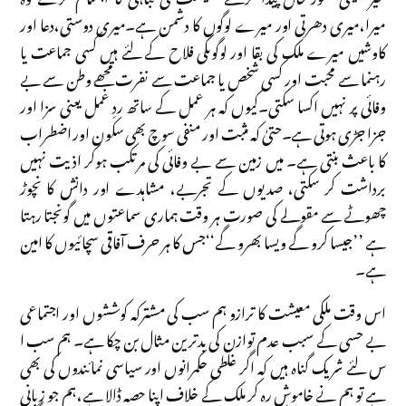
میرا،میری دھرتی اور میرے لوگوں کا دشمن ہے۔میری دوستی،دعا اور
کاوشیں میرے ملک کی بقا اور لوگوںکی فلاح کے لئے ہیں کسی جماعت یا
رہنما سے محبت اور کسی شخص یا جماعت سے نفرت مجھے وطن سے بے
وفائی پر نہیں اکسا سکتی۔کیوں کہ ہر عمل کے ساتھ ردِ عمل یعنی سزا اور
جزا جڑی ہوتی ہے۔حتیٰ کہ مثبت اور منفی سوچ بھی سکون اور اضطراب
کا باعث بنتی ہے۔ میں زمین سے بے وفائی کی مرتکب ہوکر اذیت نہیں
برداشت کر سکتی، صدیوں کے تجربے، مشاہدے اور دانش کا نچوڑ
چھوٹے سے مقولے کی صورت ہر وقت ہماری سماعتوں میں گونجتا رہتا
ہے ’’جیسا کرو گے ویسا بھرو گے‘‘جس کا ہر حرف آفاقی سچائیوں کا امین
ہے۔
اس وقت ملکی معیشت کا ترازو ہم سب کی مشترکہ کوششوں اور اجتماعی
بے حسی کے سبب عدم توازن کی بدترین مثال بن چکا ہے۔ ہم سب ا
س لئے شریک گناہ ہیں کہ اگر غلطی حکمرانوں اور سیاسی نمائندوں کی بھی
ہے تو ہم نے خاموش رہ کر ملک کے خلاف اپنا حصہ ڈالا ہے،ہم جو زبانی