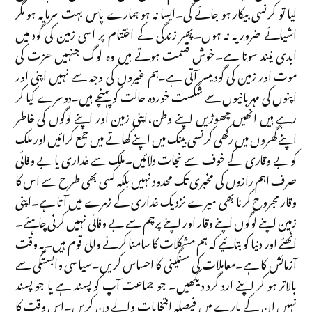
لیا تو کرنسی بیکار ہو جائے گی۔ایسا نہ ہو ہمارے پاس بہت سرمایہ ہو مگر
اشیائے ضروریہ نہ ہوں۔پھر زندگی کے اختتام پر اسی زمین کی گود میں
ابدی نیند سونا ہے۔خوش قسمت ہوتے ہیں وہ لوگ جنہیں عزت کی
موت اور زمین کی گود میسر آتی ہے۔ہم غیروں کی وجہ سے نہیں اپنی اور
اپنوں کی مہربانیوں سے شکست خوردہ حالت کو پہنچے ہیں۔دوسرے کیا کر
رہے ہیں انھیں چھوڑیں اپنے وطن،اپنی زمین اور اپنے لوگوں کی خاطر
اپنے گھروں میں رکھی کرنسی بینک میں اپنے کھاتے میں جمع کرائیں اور ملک
کو بے وقاری کے خوف سے نجات دلائیں۔ملک سے غداری یا بے وفائی
صرف اہم رازوں کی مخبری تک محدود نہیں بلکہ کسی بھی طرح سے اس کا
وقار مجروح کرنا بھی میرے نزدیک غداری کے زمرے میں آتا ہے۔اپنی
زمین اپنے لوگوں اپنے وقار اور اپنے پرچم سے بے وفائی نہیں کرنی چاہئے۔
اٹھئے اور دنیا کو بتائیے کہ ہم مشکلات کا سامنا کرنے والی قوم ہیں۔یہ وقت
آزمائش کا ہے۔معاملات کی سنگینی کا احساس کریں۔سیاسی وابستگی سے
بالاتر ہو کر اپنے ارد گرد دیکھیں۔ جو جماعت آپ کو پسند ہے یا جو پسند
نہیں ان کے بارے میں فیصلہ انتخابات والے دن کریں۔اس وقت کا