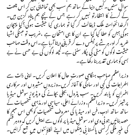
سوال سنیں۔کہیں دنیا کے ساتھ ہم سب بھی تماشائی بن کر اس چھت
کے گرنے کا انتظارتو نہیں کر رہے جس کے نیچے ہم پناہ گزین ہیں۔
اگرخدانخواستہ ملک ڈیفالٹ کر گیا تو ہماری کیا حیثیت ہوگی؟کیا پہچان
ہوگی؟جن کو عطا کیا گیا ہے ان کا ہی امتحان ہے ،غریب تو مہنگی اشیا
خرید کر اور ہر شے پر ٹیکس دے کر قربانی دیتا آرہا ہے۔اس وقت صاحب
حیثیت لوگوں کو مٹی کی پکار سننی ہے۔کچھ لوگوں کی بے حسی نے بے
بسی کو ہماری تقدیر بنا رکھا ہے۔
وزیراعظم صاحب ہنگامی صورت حال کا اعلان کریں۔ اپنی ذات سے
اخراجات کی کمی اور سادگی کا آغاز کریں۔وزیروں مشیروں اور سرکاری
افسران کو پابند کریں۔ سب پٹرول،بجلی بچانے کی ویڈیوز سوشل میڈیا
پرشیئر کریں۔ وزیراعظم، وزرائے اعلی، سیاسی اور مذہبی شخصیات کے
ساتھ ساتھ ادب،فن اور میڈیا کی معروف شخصیات کوبھی اس مہم کا
حصہ بنائیں جو ٹی وی اور سوشل میڈیا پر لوگوں سے اپیل کریں کہ وہ ہر قسم
کی غیر ملکی کرنسی پاکستا نی بینکوں میں اپنے اکاؤنٹوں میں جمع کرائیں۔