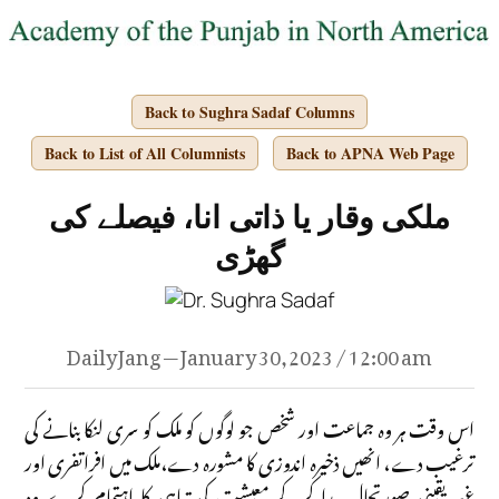
Back to Sughra Sadaf Columns
Back to List of All Columnists
Back to APNA Web Page
ملکی وقار یا ذاتی انا، فیصلے کی
گھڑی
Daily Jang — January 30, 2023 / 12:00 am
اس وقت ہر وہ جماعت اور شخص جو لوگوں کو ملک کو سری لنکا بنانے کی
ترغیب دے، انھیں ذخیرہ اندوزی کا مشورہ دے،ملک میں افراتفری اور
غیر یقینی صورتحال پیدا کرکے معیشت کی تباہی کا اہتمام کرے وہ