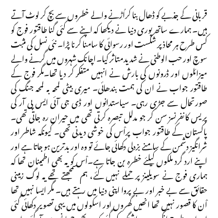
قربانی کے جذبے کو ڈھال بنا کراُڑنے والے خطروں سے بچ کر لوٹ آتے
ہیں۔ ہمارے ساتھ پوری دنیا نے دیکھا کہ اپنے سے کئی گنا طاقتور فوج کو
کس طرح ہر محاذ پر شکست اور رسوائی کا سامنا کرنا پڑا۔ نئی نسل کی مثبت
سوچ اور حب الوطنی نے شدید متاثر کیا۔ اچانک شہروں میں گرنے والے
میزائلوں اور ڈرونوں کی بارش نے انہیں متفکر کر دیا تھا۔مگر فوج کے
طاقتور جواب نے ان کی ہمت بندھائی۔ میری بیٹی لمحہ بہ لمحہ جنگ کی
صورتحال سے جڑی رہی۔ سیاستدانوں اور ڈی جی آئی ایس پی آر کی
پریس کانفرنسز سن کر جو مدلل تبصرہ کرتی تھی میں حیران رہ جاتی تھی۔
پاکستان کے طاقتور جواب پراْس کی خوشی دیدنی تھی۔ کیونکہ شاطر اور
شرانگیز دشمن کے سامنے بزدلی دکھائی جائے تو وہ اور بدترین ہو جاتا ہے اور
اپنے ارد گرد ملکوں کیلئے خطرہ بن جاتا ہے۔اْس کو یہ بھی اطمینان تھا کہ
ہماری فوج نے سویلینز پر حملے نہیں کئے، ہم سمجھتے تھے یہ لوگ زمینی
حقائق سے بے خبر اور بے پروا اپنی دنیا میں رہتے ہیں۔ مگر ایسا نہیں تھا
اْن کا قصور نہیں تھا انھیں گھروں اور اسکولوں میں یہی تصویر دکھائی گئی
اور اس طرح انکی برین واشنگ کی گئی کہ وہ بھی جھانسے میں آگئے۔ اس