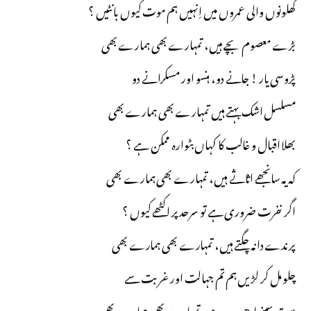
کھلونوں والی عمروں میں اِنہیں ہم موت کیوں بانٹیں ؟
بڑے معصوم بچے ہیں، تمہارے بھی ہمارے بھی
پڑوسی یار ! جانے دو، ہنسو اور مسکرانے دو
مسلسل اشک بہتے ہیں تمہارے بھی ہمارے بھی
بھلا اقبال و غالب کا کہاں بٹوارہ ممکن ہے ؟
کہ یہ سانجھے اثاثے ہیں، تمہارے بھی ہمارے بھی
اگر نفرت ضروری ہے تو سرحد پر اکٹھے کیوں ؟
پرندے دانہ چگتے ہیں، تمہارے بھی ہمارے بھی
چلو مل کر لڑیں ہم تم جہالت اور غربت سے
بہت سپنے ادھورے ہیں تمہارے بھی ہمارے بھی