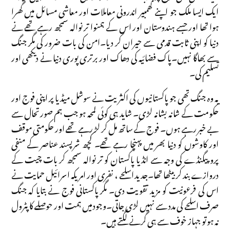
ایک ایسا ملک جو اپنے گھمبیر اندرونی معاملات اور معاشی مسائل میں گھرا
ہوا تھا اور جسے ہندوستان اور اس کے ہمنوا تر نوالہ سمجھ رہے تھے نے
دنیا کو اپنی ثابت قدمی سے حیران کر دیا۔امن کی بات ضرور کی مگر جنگ
سے بھاگا نہیں۔پاک فضائیہ کی دھاک اور برتری پوری دنیا نے دیکھی اور
تسلیم کی۔
یہ وہ جنگ تھی جو پاکستانیوں کی اکثریت نے سوشل میڈیا پر اپنی فوج اور
حکومت کے شانہ بشانہ لڑی۔ شاید ہی کوئی لمحہ ہو جب ہم صورتحال سے
بے خبر رہے ہوں۔ فوج کے ساتھ مل کر لڑ رہے تھے اور حکومتی موقف
اور کاوشوں کو دنیا بھر میں پہنچا رہے تھے۔ کچھ شرپسند عناصر کے منفی
پروپیگنڈے کی وجہ سے انڈیا پاکستان کو تر نوالہ سمجھ کر بات چیت کے
دروازے بند کر بیٹھا تھا۔جدید اسلحے ، نفری اور امریکہ اسرائیل حمایت نے
اس کی فرعونیت کو مزید تقویت دی۔ مگر پاکستانی فوج نے بتایا کہ جنگ
صرف اسلحے کی مدد سے نہیں لڑی جاتی۔وجود میں ہمت اور حوصلے کا پٹرول
نہ ہو تو جہاز خوف سے ہی گرنے لگتے ہیں۔