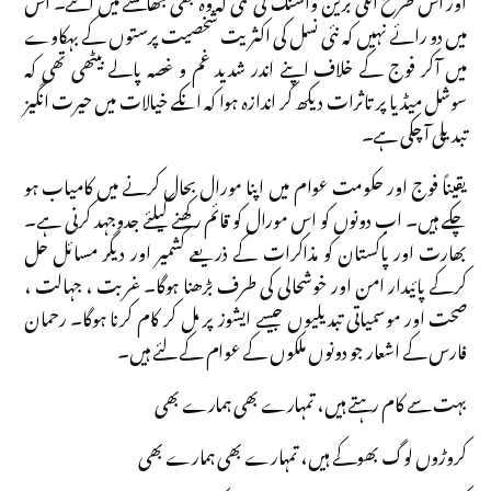
میں دو رائے نہیں کہ نئی نسل کی اکثریت شخصیت پرستوں کے بہکاوے
میں آکر فوج کے خلاف اپنے اندر شدید غم و غصہ پالے بیٹھی تھی کہ
سوشل میڈیا پر تاثرات دیکھ کر اندازہ ہوا کہ انکے خیالات میں حیرت انگیز
تبدیلی آ چکی ہے۔
یقیناً فوج اور حکومت عوام میں اپنا مورال بحال کرنے میں کامیاب ہو
چکے ہیں۔ اب دونوں کو اس مورال کو قائم رکھنے کیلئے جدوجہد کرنی ہے۔
بھارت اور پاکستان کو مذاکرات کے ذریعے کشمیر اور دیگر مسائل حل
کرکے پائیدار امن اور خوشحالی کی طرف بڑھنا ہوگا۔ غربت ، جہالت ،
صحت اور موسمیاتی تبدیلیوں جیسے ایشوز پر مل کر کام کرنا ہوگا۔ رحمان
فارس کے اشعار جو دونوں ملکوں کے عوام کے لئے ہیں۔
بہت سے کام رہتے ہیں، تمہارے بھی ہمارے بھی
کروڑوں لوگ بھوکے ہیں، تمہارے بھی ہمارے بھی