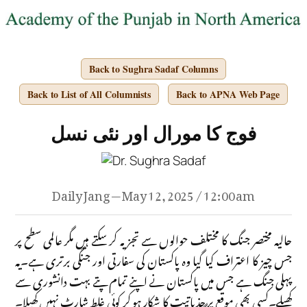
Back to Sughra Sadaf Columns
Back to List of All Columnists
Back to APNA Web Page
فوج کا مورال اور نئی نسل
Daily Jang — May 12, 2025 / 12:00 am
حالیہ مختصر جنگ کا مختلف حوالوں سے تجزیہ کر سکتے ہیں مگر عالمی سطح پر
جس چیز کا اعتراف کیا گیا وہ پاکستان کی سفارتی اور جنگی برتری ہے۔یہ
پہلی جنگ ہے جس میں پاکستان نے اپنے تمام پتے بہت دانشوری سے
کھیلے۔کسی بھی موقع پر جذباتیت کا شکار ہو کر کوئی غلط شارٹ نہیں کھیلا۔