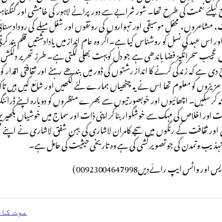
کیلئے نعمت کی طرح تھا۔ شور شرابے سے دور پرانے لاہور کی خامشی اور گنگن
 مشاعروں، محفل موسیقی اور تہواروں کی رونقوں اور شغل میلے کی روداد سنائ
 اس عہد کی نسل کو روشناس کیا ہے۔اگر وہ عام انداز میں یادادشتیں قلم بند کرتی تو 
یں عجیب سحرانگیز فضا باندھی ہے جو دل کوبہت بھلی لگتی ہے۔ طرز تحریر دلکش
ہے کہ زندگی کرنے کا انداز رشتوں کی ڈور میں بندھے رہنے اور ثقافتی اقدار 
زوں کو معلوم تھا اس نے یہ چٹھیاں ہمارے لئے لکھیں اور شائع کیں ہیں تاکہ
زنہ کر سکیں۔ اچھائیوں اور خوبصورتیوں سے بھرے منظروں کو دوبارہ اپنے ڈرائنگ 
ئیت اور اخلاص کی مہک سے خوشگوار بنا کر اپنی ذات اور سماج میں خوشیاں بکھیر
ٹی اور ثقافت کے رنگوں میں سجے کامران لاشاری کی بہن شفق لاشاری نے اپنے صحن
 تہذیب وتمدن کی جو تصویر کشی کی ہے وہ تاریخی حیثیت کی حامل ہے۔
ور واٹس ایپ رائےدیں00923004647998)
موت کا 