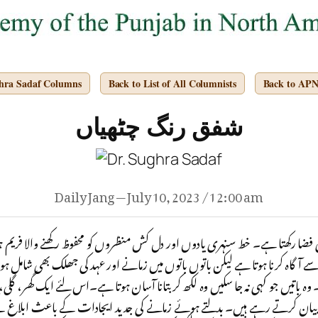
ghra Sadaf Columns
Back to List of All Columnists
Back to AP
شفق رنگ چٹھیاں
Daily Jang — July 10, 2023 / 12:00 am
 فضا رکھتا ہے۔ خط سنہری یادوں اور دل کش منظروں کو محفوظ رکھنے والا فریم 
آگاہ کرنا ہوتا ہے لیکن باتوں باتوں میں زمانے اور عہد کی جھلک بھی شامل ہو ج
ہ باتیں جو کہی نہ جا سکیں وہ لکھ کر بتانا آسان ہوتا ہے۔اس لئے ایک گھر، گ
بیان کرتے رہے ہیں۔ بدلتے ہوئے زمانے کی جدید ایجادات کے باعث ابلاغ کے