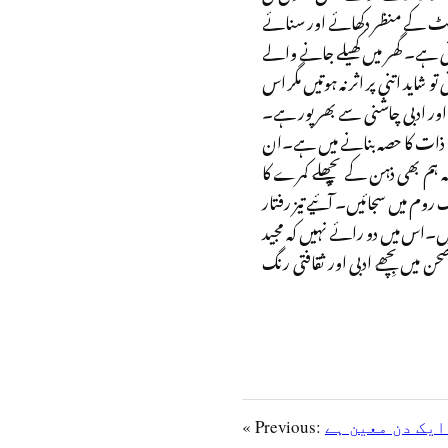
اہٹ کے منظر دکھائے اور سنائے
ی ہے۔ گھر میں کھیلے جانے والے
شاید اتنی پر اثر نہ ہوتیں مگر اس
 اور ادبی چاشنی سے بھرپور ہے۔
کو ذات کا حصہ بنانے میں ہے۔ان
 ہم بھی ذہن کے پچھلے کمرے کا
روم میں سجائیں۔ آئیے تیز رفتار
یں۔اس میں دو رائے نہیں کہ مجید
 میں بِچھے ادبی اور ثقافتی رنگ
ایک دن معین ہے
« Previous: