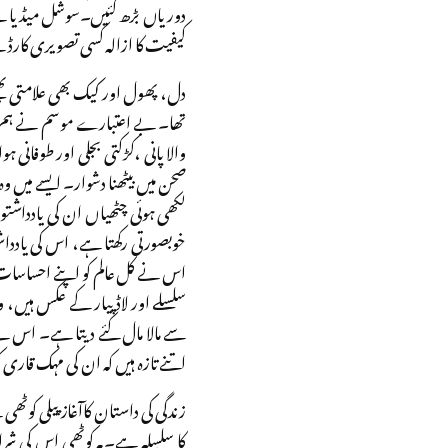
دوریاں بڑھ گئیں۔سوشل میڈیا نے 
کیفیت کا ازالہ کسی تصویری کارڈ
دل، پھول اور کیک بھی علامتی بھی
تھا۔ بے اعتبارے موسم نے ہم س
والا پانی ،کڑکتی بجلی اور طوفانی 
صحن میں بیٹھنا دشوار۔ ایسے میں و
لکھی ہوئی چٹھیاں ان کی یادداشتو
خوبصورتی رکھتا ہے، اس کی یاددا
اس نے کل عالم کو اپنے احساسا
سلسلے اور لاڈ پیار کے عکس ہیں،
سے مالا مال کئے دیتا ہے۔ اس نے
اتنے تازہ ہیں کہ ان کی مہک قا
زندگی کی داستان کاآغاز پیلی ک
کا سلسلہ ہے۔یہ کوٹھی اس کی شرا