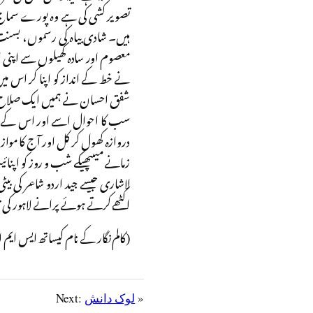
تصویر کشی کی ہے وہ پورے سماج 
ہیں۔ شادی بیاہ کی رسموں، بسنت،
معصوم اور سادہ کھیلوں سے اپنی اور
نے خط کے انداز کو اپنا کر اس م
شفق احسان نے ہمیں ایک صلاح دی 
سب کا احوال اسے اور اس کے عزی
دروازہ کھول کر کل اور آج کا موا
زمانے میںپھیکے شب و روز کو اپنا
لاشاری جیسے جید اردو شاعر کی بی
اکٹھے کرتے ہوئے پرانے لاہور کی
(کالم نگار کے نام کیساتھ ایس ایم ایس ا
»
لوک دانش
Next: