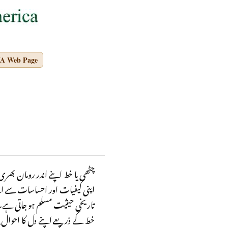
NA Web Page
چٹھی یا خط اپنے اندر رومان بھری
اپنی کیفیات اور احساسات سے اسے 
تاریخی حیثیت مسلم ہو جاتی ہے۔ و
خط کے ذریعے اپنے دل کا احوال 