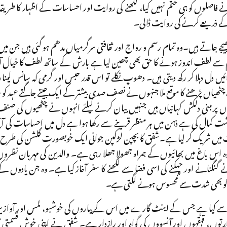
فاصلوں کو ہی ختم نہیں کیا، لکھنے کی روایت اور احساسات کے اظہار کا طریقہ ب
 کے ذریعے کرنے کی روایت ڈالی۔
جے جاتے ہیں۔وہ تمام رسم و رواج اور ثقافتی سرگرمیاں مدھم ہو گئی ہیں جن می
ے لطف اندوز ہونے کا حق بھی چھین لیا ہے بارش کے ساتھ لطف کا خیال آن
ہوائیں دل دہلا کر رکھ دیتی ہیں۔ دھوپ نکلے تو اس قدر حبس اور گرمی کہ سانس لینا
ہ چٹھیاں پڑھنے کا موقع ملا جنہوں نے نصف صدی بیشتر کے ایک جیتے جاگتے عہد کو س
ں پر مبنی دلکش کہانیاں ہیں جنہیں بیان کرنے کیلئے انہوں نے چٹھیوں کی صنف کا 
شت کمال کی ہے ذہن میں ہر منظر قرینے سے رکھا ہوا ہے دل میں احساسات کی آن
ت میں شریک کر لیا ہے۔شفق کا بچپن لڑکپن جوانی ایک خوبصورت گلشن کی طر
 وہ اس باغ میں بھائیوں کے ہمراہ جھولا جھلا رہی ہے۔ والدین کی مہربان نظروں
 گنگنانے اور چہکنے کی اسی فضا سے لکھنے کا سفر آغاز کیا ہے۔ وہ جن یادوں ک
ری کو بھی شدت سے محسوس ہونے لگتی ہے۔
وٹھی سے کیا ہے جس کے اینٹ گارے میں اس کے پیاروں کی خوشبو، لمس اور آوازیں
رتوں، قہقہوں اور آنسووں کی گواہ اور رازدار ہے۔ شفق نے اپنی خوش قسمتی