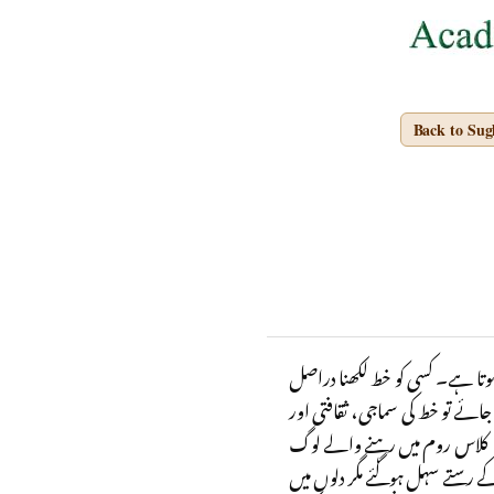
Back to Su
ہوتا ہے۔ کسی کو خط لکھنا دراصل
ائے تو خط کی سماجی، ثقافتی اور
لی، کلاس روم میں رہنے والے لوگ
 رستے سہل ہوگئے مگر دلوں میں