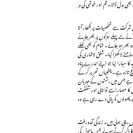
ھی بدل ڈالا۔غم اور خوشی کی ہر
ں شرکت سے شخصیات پر نکھار آتا
ے سے پہلے سڑکوں پر بھر جانے
 دو بھر ہو جائے۔ شام کو بھی کھلے
امنے لا کھڑا کیا۔ شفق لاشاری کی
سہارا لیا جو اپنے اندر بے پناہ
چ تازہ ہے۔ چٹھیاں تحریر کر کے
ح ہے جس میں رشتوں کے مہربان
 کا حصار اسے توانائی اور شفقت
ے پھولوں کو پانی دے رہی ہے وہ
 رچی ہوئی ہیں۔ زندگی آمدورفت
 کا ذکر کرتے ہوئے جس ماحول کی