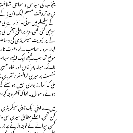
پنجاب کی سیاسی و سماجی شناخ
زیادہ تر وقت مسلم لیگ (ن) کے س
کے سلسلے میں ہوئی۔ ادارے کی طر
سونپی گئی تھی،وزیراعلیٰ آفس ک
کے پرائیویٹ سیکریٹری کی وساطت س
لیا، سردار صاحب نے دعوت نامہ دیکھ
موقع تھا جب مجھے ایک ایسے سیاست
لائے، میلہ چراغاں اور شاہ حسین ک
نشست پر میری ٹرانسفر/تقرری کیلئے
ملی کہ آرڈرز جاری نہیں ہو سکتے 
ہوئے، سوال یہ تھا کہ آخر وجہ کیا ب
میں نے اپنی ایک ڈپٹی سیکریٹری 
کن تھی،اسکے مطابق میری سی وی میں پ
کسی سیانے کے توجہ دلانے پر بڑے 