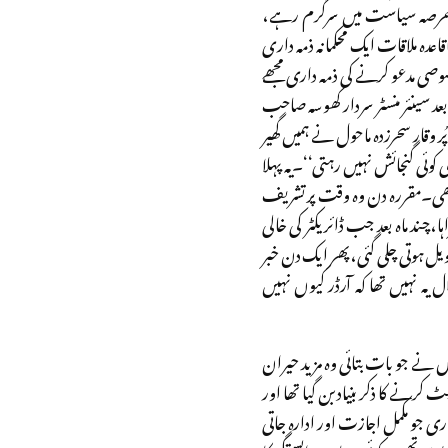
 عرصہ سیاست میں سرگرم رہے،
ہ ملاقات ایک محکمانہ ذمہ داری
صی مدعو کرنے کی ذمہ داری مجھے
 سینئر منسٹر سردار کھوسہ صاحب
وقار سحرزدہ ماحول نے ہمیں گھیر
 کوئی گنجائش نہیں رہتی‘‘۔یہ پہلا
ی تھی۔مقررہ دن وہ وقت پر تشریف
چند ماہ بعد جب ڈائریکٹر کی خالی
ویل ہوتی چلی گئی،پھر ایک دن خبر
 یہ نہیں تھا کہ آرڈر کیوں نہیں
نے جو بات بتائی وہ مزید حیران
 کرنے کا ذکر بنیاد بن گیا تھا اور
ی جو مکمل اجازت اور ادارہ جاتی