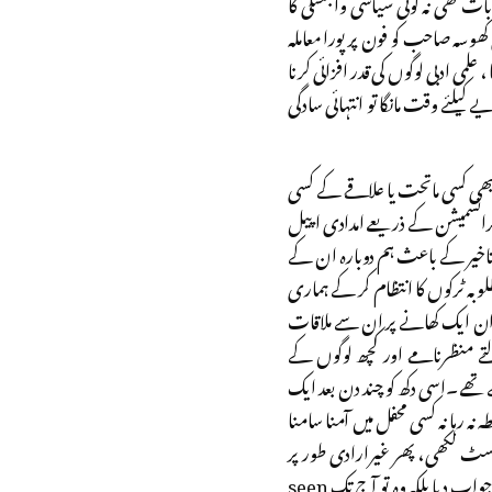
 تھی نہ کوئی سیاسی وابستگی کا
سہ صاحب کو فون پر پورا معاملہ
می ادبی لوگوں کی قدر افزائی کرنا
لئے وقت مانگا تو انتہائی سادگی
 کبھی کسی ماتحت یا علاقے کے کسی
ٹرانسمیشن کے ذریعے امدادی اپیل
ں تاخیر کے باعث ہم دوبارہ ان کے
لوبہ ٹرکوں کا انتظام کر کے ہماری
ان ایک کھانے پر ان سے ملاقات
ے منظرنامے اور کچھ لوگوں کے
تھے ۔اسی دکھ کو چند دن بعد ایک
رہا نہ کسی محفل میں آمنا سامنا
وسٹ لکھی، پھر غیرارادی طور پر
انھیں فون کیا، سوچا ملاقات کیلئے جاؤں گی اور بہت سی باتیں کروں گی مگر کسی نے فون اٹھایا نہ وٹس ایپ پیغام کا جواب دیا بلکہ وہ تو آج تک seen