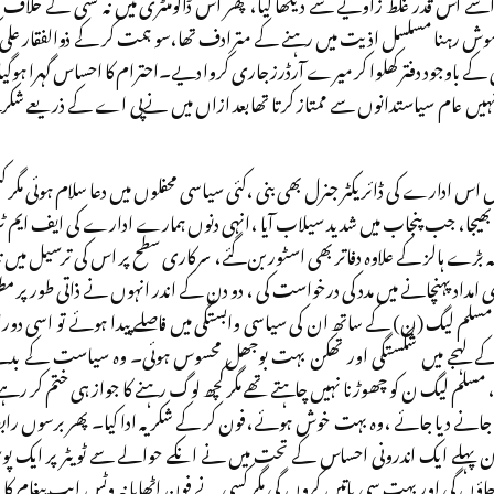
سے اس قدر غلط زاویے سے دیکھا گیا، پھر اس ڈاکومنٹری میں نہ کسی کے خلاف بات
اموش رہنا مسلسل اذیت میں رہنے کے مترادف تھا،سو ہمت کر کے ذوالفقار علی کھو
ے باوجود دفتر کھلوا کر میرے آرڈرز جاری کروا دیے۔احترام کا احساس گہرا ہوگیا ، عل
نہیں عام سیاستدانوں سے ممتاز کرتا تھابعد ازاں میں نےپی اے کے ذریعے شکریے کی
یں اس ادارے کی ڈائریکٹر جنرل بھی بنی ،کئی سیاسی محفلوں میں دعا سلام ہوئی مگر
م نہ بھیجا، جب پنجاب میں شدید سیلاب آیا ،انہی دنوں ہمارے ادارے کی ایف ایم 
گیا کہ بڑے ہالز کے علاوہ دفاتر بھی اسٹور بن گئے، سرکاری سطح پر اس کی ترسیل می
ری امداد پہنچانے میں مدد کی درخواست کی ، دو دن کے اندر انہوں نے ذاتی طور پر مط
لم لیگ (ن) کے ساتھ ان کی سیاسی وابستگی میں فاصلے پیدا ہوئے تو اسی دور
 کے لہجے میں شکستگی اور تھکن بہت بوجھل محسوس ہوئی۔ وہ سیاست کے بدلت
سلم لیگ ن کو چھوڑنا نہیں چاہتے تھے مگر کچھ لوگ رہنے کا جواز ہی ختم کر رہے 
ہ جانے دیا جائے ،وہ بہت خوش ہوئے،فون کر کے شکریہ ادا کیا۔ پھر برسوں رابطہ نہ 
چھ دن پہلے ایک اندرونی احساس کے تحت میں نے انکے حوالے سے ٹویٹر پر ایک پ