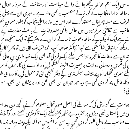
ت میں ایک اہم حوالہ سمجھے جانے والے سیاست اور متانت کے سردار طویل
اتھ گزارا، پنجاب کے گورنر کے منصب پر بھی فائز رہے ۔میری ان سے پہلی باقاعد
ف سے میلہ چراغاں منعقد کرنے اور اس میں وزیراعلیٰ پنجاب کو بطور مہمانِ خصو
ی جانب سے ثقافتی سرگرمیوں میں حائل دائمی مصروفیات کے باعث معذرت کے بعد
ےایک کولیگ کے ساتھ دعوت نامہ لے کر اُن کے دفترپہنچے تو ایک سنجیدہ مگر پُر 
 کرانتہائی شائستگی سے کہا’’ڈاکٹر صاحبہ آپ خود تشریف لائی ہیں تو پھر انکار کی
دان سے ملاقات کا تجربہ ہوا جس کیلئے ایک فرد کی آمد بھی ایک ذمہ داری بن جات
ی فکری و روحانی روایت پر بصیرت افروز گفتگو کی اور ادارے کی کارکردگی کو سراہا،
 سمری محکمانہ طور پر چیف سیکریٹری کے دفتر بھیجی گئی تو معمول کی یہ کارروائی ط
کیونکہ فائل بند کر دی گئی ہے،یہ خبر حیران کن بھی تھی اور پریشان کن بھی، سوال
نی؟
دوست سے گزارش کی کہ معاملے کی اصل صورتحال معلوم کر ئے، کچھ دن بعد اس 
اکستان ٹیلی ویژن پر محترمہ بے نظیر بھٹوکیلئے ایک ڈاکومنٹری لکھنے اور کوآرڈینیٹ
صاحب نے فائل کلوز کر دی تھی۔یہ سن کر افسوس ہوا کہ ایک پیشہ ورانہ ذمہ دار