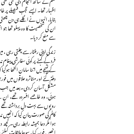
علم کے ساتھ انجام دی گئی تھی ا
اظہار تھا۔ ایسے عجب فیصلے پر خ
بتایا، انہوں نے اگلے ہی دن چھٹی ک
ان کی شخصیت کا وہ پہلو تھا جو ا
سے منع کر دیا۔
زندگی اپنی رفتار سے چلتی رہی ، م
فرد کے کہنے پر کوئی سفارشی پیغا
کے نتیجے میں اتنا سامان اکٹھا ہو
دفتر گئے اور متاثرہ علاقوں میں فو
مشکل آسان کردی۔بعد میں جب مس
ہوئی، وہ خاصے افسردہ تھے، ان
رویوں سے بہت دل برداشتہ تھے ، م
کالم کی صورت بیان کیا کہ انھیں ن
ہوا مگر دعا ہمیشہ رابطہ رہی۔ ک