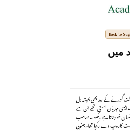
Back to Su
 میں
وقت گزرنے کے بعد بھی ہمیشہ دل
یک ایسی مہربان ہستی تھے جن سے
نسان خود بناتا ہے ،کھوسہ صاحب
صیت کاروپ دے رکھا تھا۔جنوبی