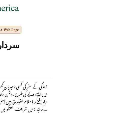
NA Web Page
سردار
زندگی کے سفر کی کسی نامہربان گ
میں ایسے دئیے کی طرح روشن رکھا
راہ چلتے دعا سلام عقیدت میں ڈھ
کے انداز میں شرافت، گفتگو می