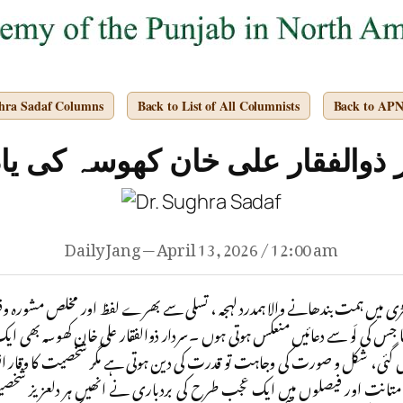
ghra Sadaf Columns
Back to List of All Columnists
Back to AP
 ذوالفقار علی خان کھوسہ کی یاد
Daily Jang — April 13, 2026 / 12:00 am
ھڑی میں ہمت بندھانے والا ہمدرد لہجہ ، تسلی سے بھرے لفظ اور مخلص مشورہ 
 جس کی لَو سے دعائیں منعکس ہوتی ہوں ۔سردار ذوالفقار علی خان کھوسہ بھی ا
ل گئی، شکل و صورت کی وجاہت تو قدرت کی دین ہوتی ہے مگر شخصیت کا وقار ا
ں متانت اور فیصلوں میں ایک عجب طرح کی بردباری نے انھیں ہر دلعزیز شخ