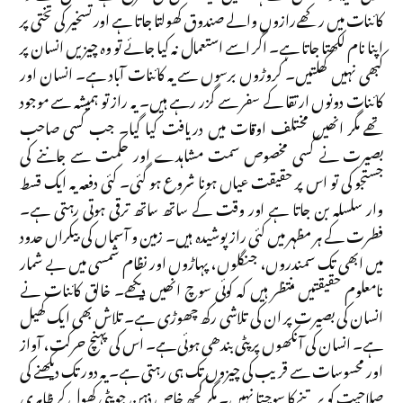
کائنات میں رکھے رازوں والے صندوق کھولتا جاتا ہے اور تسخیر کی تختی پر
اپنا نام لکھتا جاتا ہے۔ اگر اسے استعمال نہ کیا جائے تو وہ چیزیں انسان پر
کبھی نہیں کھلتیں۔ کروڑوں برسوں سے یہ کائنات آباد ہے۔ انسان اور
کائنات دونوں ارتقا کے سفر سے گزر رہے ہیں۔ یہ راز تو ہمیشہ سے موجود
تھے مگر انھیں مختلف اوقات میں دریافت کیا گیا۔ جب کسی صاحب
بصیرت نے کسی مخصوص سمت مشاہدے اور حکمت سے جاننے کی
جستجو کی تو اس پر حقیقت عیاں ہونا شروع ہو گئی۔ کئی دفعہ یہ ایک قسط
وار سلسلہ بن جاتا ہے اور وقت کے ساتھ ساتھ ترقی ہوتی رہتی ہے۔
فطرت کے ہر مظہر میں کئی راز پوشیدہ ہیں۔ زمین و آسماں کی بیکراں حدود
میں ابھی تک سمندروں، جنگلوں، پہاڑوں اور نظام شمسی میں بے شمار
نامعلوم حقیقتیں منتظر ہیں کہ کوئی سوچ انھیں دیکھے۔ خالق کائنات نے
انسان کی بصیرت پر ان کی تلاشی رکھ چھوڑی ہے۔ تلاش بھی ایک کھیل
ہے۔ انسان کی آنکھوں پر پٹی بندھی ہوئی ہے۔ اس کی پہنچ حرکت، آواز
اور محسوسات سے قریب کی چیزوں تک ہی رہتی ہے۔ یہ دور تک دیکھنے کی
صلاحیت کو برتنے کا سوچتا نہیں۔ مگر کچھ خاص ذہن جو پٹی کھول کر ظاہری