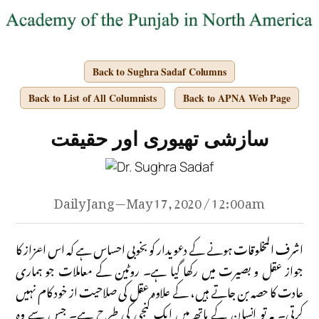
Back to Sughra Sadaf Columns
Back to List of All Columnists
Back to APNA Web Page
سازشی تھیوری اور حقیقت
Daily Jang — May 17, 2020 / 12:00 am
اشرف المخلوقات ہونے کے دعویدار کو بخوبی احساس ہے کہ اس اعزاز کا
جواز عقل و بصیرت میں رکھا گیا ہے۔ روٹین کے معاملات جو ہماری
عادت کا حصہ بن جاتے ہیں، کے علاوہ عقل کی صلاحیت از خود کام نہیں
کرتی۔ یہ تو انسان کے ہاتھ میں ایک کنجی کی طرح ہے۔ جس سے وہ