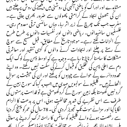
مشاہدے اور ادراک کو باطنی آگہی کی روشنی میں دیکھنے کی روش پر چلتے ہیں
ان کی جھولی ایجاد کے کرامتی پھولوں سے ضرور بھری جاتی ہے۔
مغرب جب تک چرچ کے زیر اثر رہا، وہاں سائنسی ترقی معدوم رہی۔
فلسفیوں سائنسدانوں، ریاضی دانوں اور نفسیات دانوں پر طرح طرح
کے الزامات لگتے رہے۔ موجود تاریخ کے مطابق، قبل مسیح سے سوچ
کے رستے پر چلنے اور ایجادات کرنے والوں کو کڑی تنقید اور معاشرتی
مشکلات کا سامنا کرنا پڑتا رہا ہے۔ وجہ یہ ہے کہ اوسط ذہن کے لوگ ایک
دم سے اعلیٰ ذہن کی تخلیق کو قبول کرنے کی سکت نہیں رکھتے۔ وہ اپنے
محدود دائرے کے حوالے سے چیزوں کو پرکھتے اور ان کی حیثیت پر سوال
اٹھاتے ہیں۔ گلیلیو نے سولہویں صدی میں جب یہ کہا کہ سورج زمین کے
گرد نہیں گھومتا بلکہ زمین سورج کے گرد گھومتی ہے تو قدامت پرستوں کی
طرف سے اس نظریے کی شدید مخالفت ہوئی، اس پر بدعت کا الزام
لگایا گیا اور سزائے موت تک تجویز کر دی گئی۔ 78 سال کی عمر کو پہنچ کر دنیا
سے رخصت ہونے والے گلیلیو کو سائنس کا راستہ ترک کر دینے پر معافی
ملی۔ ماشاء اللہ ہم نے سائنس سے مخالفت کا آغاز لائوڈ اسپیکر سے کیا۔ پھر