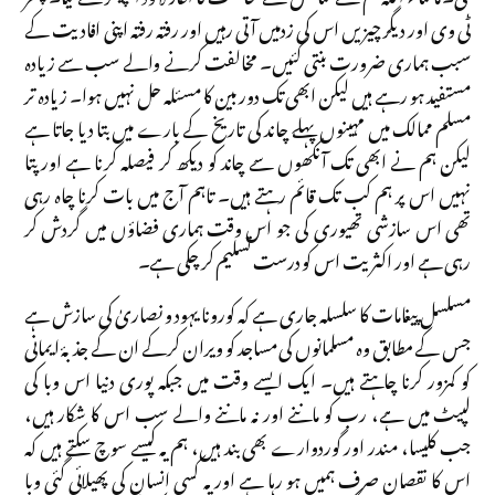
ٹی وی اور دیگر چیزیں اس کی زدمیں آتی رہیں اور رفتہ رفتہ اپنی افادیت کے
سبب ہماری ضرورت بنتی گئیں۔ مخالفت کرنے والے سب سے زیادہ
مستفید ہو رہے ہیں لیکن ابھی تک دوربین کا مسئلہ حل نہیں ہوا۔ زیادہ تر
مسلم ممالک میں مہینوں پہلے چاند کی تاریخ کے بارے میں بتا دیا جاتا ہے
لیکن ہم نے ابھی تک آنکھوں سے چاند کو دیکھ کر فیصلہ کرنا ہے اور پتا
نہیں اس پر ہم کب تک قائم رہتے ہیں۔ تاہم آج میں بات کرنا چاہ رہی
تھی اس سازشی تھیوری کی جو اس وقت ہماری فضاؤں میں گردش کر
رہی ہے اور اکثریت اس کو درست تسلیم کر چکی ہے۔
مسلسل پیغامات کا سلسلہ جاری ہے کہ کورونا یہود و نصاریٰ کی سازش ہے
جس کے مطابق وہ مسلمانوں کی مساجد کو ویران کرکے ان کے جذبۂ ایمانی
کو کمزور کرنا چاہتے ہیں۔ ایک ایسے وقت میں جبکہ پوری دنیا اس وبا کی
لپیٹ میں ہے، رب کو ماننے اور نہ ماننے والے سب اس کا شکار ہیں،
جب کلیسا، مندر اور گوردوارے بھی بند ہیں، ہم یہ کیسے سوچ سکتے ہیں کہ
اس کا نقصان صرف ہمیں ہو رہا ہے اور یہ کسی انسان کی پھیلائی گئی وبا