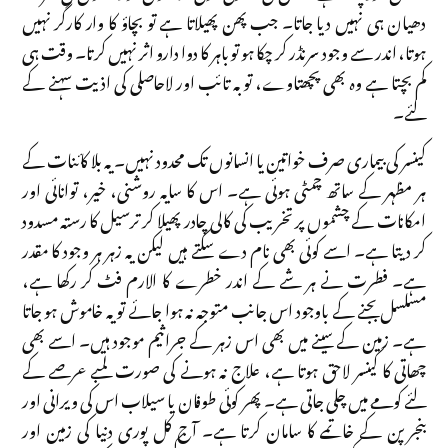
دھیان ہی نہیں دیا جاتا۔ جب پھن پھیلاتا ہے تو بچاؤ کا وار کارگر نہیں
ہوتا، اندر سے وجود سرنڈر کر چکا ہو تو باہر کا دوا دارو اثر نہیں کرتا۔ وقت ہی
کم بچتا ہے وہ بھی پچھتاوے، توبہ تائب اور لاحاصلی کی اذیت سہنے کے
لئے۔
کینسر کی بیماری صرف خواتین یا انسانوں تک محدود نہیں۔ یہ بلا کائنات کے
ہر مظہر کے ساتھ چمٹی ہوئی ہے۔ اس کا سایہ روشنی، خیر، توانائی اور
امکانات کے چشموں پر تخریب کی کالی چادر پھیلا کر ترسیل کا رستہ مسدود
کر دیتا ہے۔ اسے کوئی بھی نام دے سکتے ہیں لیکن یہ زہر ہر وجود کا مقدر
ہے۔ فطرت نے ہر شے کے اندر خطرے کا الارم فٹ کر رکھا ہے،
مسلسل بجنے کے باوجود اس جانب متوجہ نہ ہوا جائے تو یہ خاموش ہو جاتا
ہے۔ زمین کے سینے میں بھی اس زہر کے جراثیم موجود ہیں۔ اسے بھی
چھاتی کا کینسر لاحق ہوتا ہے، علاج نہ ہونے کی صورت لمبے عرصے کے
لئے کومے میں چلی جاتی ہے۔ پھر کوئی طوفان یا سیلاب اس کی ویرانی اور
بنجر پن کے خاتمے کا سامان کرتا ہے۔ آج کل پوری دنیا کی زمین اور