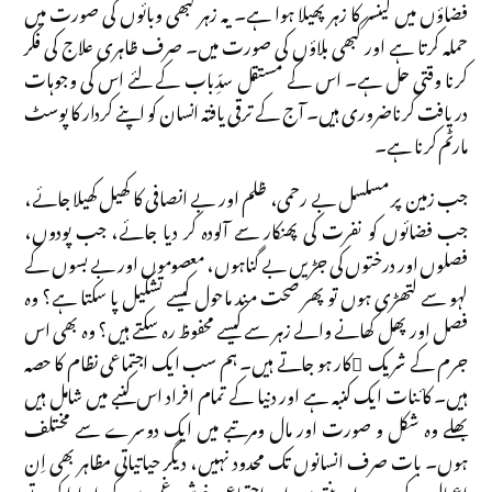
فضاؤں میں کینسر کا زہر پھیلا ہوا ہے۔ یہ زہر کبھی وبائوں کی صورت میں
حملہ کرتا ہے اور کبھی بلاؤں کی صورت میں۔ صرف ظاہری علاج کی فکر
کرنا وقتی حل ہے۔ اس کے مستقل سدِّباب کے لئے اس کی وجوہات
دریافت کرناضروری ہیں۔ آج کے ترقی یافتہ انسان کو اپنے کردار کا پوسٹ
مارٹم کرنا ہے۔
جب زمین پر مسلسل بے رحمی، ظلم اور بے انصافی کا کھیل کھیلا جائے،
جب فضائوں کو نفرت کی پھنکار سے آلودہ کر دیا جائے، جب پودوں،
فصلوں اور درختوں کی جڑیں بے گناہوں، معصوموں اور بے بسوں کے
لہو سے لتھڑی ہوں تو پھر صحت مند ماحول کیسے تشکیل پا سکتا ہے؟ وہ
فصل اور پھل کھانے والے زہر سے کیسے محفوظ رہ سکتے ہیں؟ وہ بھی اس
جرم کے شریک ِکار ہو جاتے ہیں۔ ہم سب ایک اجتماعی نظام کا حصہ
ہیں۔ کائنات ایک کنبہ ہے اور دنیا کے تمام افراد اس کنبے میں شامل ہیں
بھلے وہ شکل و صورت اور مال ومرتبے میں ایک دوسرے سے مختلف
ہوں۔ بات صرف انسانوں تک محدود نہیں، دیگر حیاتیاتی مظاہر بھی اِن
اعمال کے حصہ دار بنتے ہیں اور اجتماعی خوشی غمی میں کردار ادا کرتے