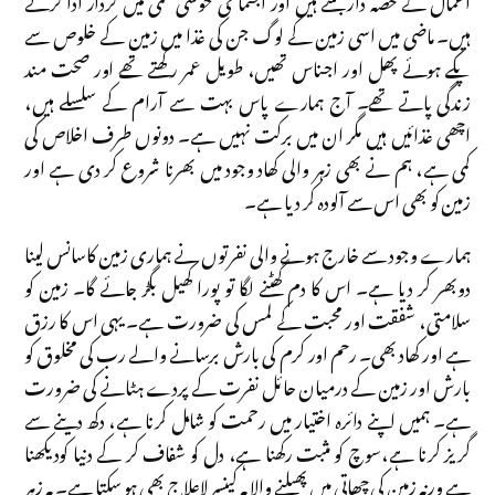
ہیں۔ ماضی میں اسی زمین کے لوگ جن کی غذا میں زمین کے خلوص سے
پکے ہوئے پھل اور اجناس تھیں، طویل عمر رکھتے تھے اور صحت مند
زندگی پاتے تھے۔ آج ہمارے پاس بہت سے آرام کے سلسلے ہیں،
اچھی غذائیں ہیں مگر ان میں برکت نہیں ہے۔ دونوں طرف اخلاص کی
کمی ہے، ہم نے بھی زہر والی کھاد وجود میں بھرنا شروع کر دی ہے اور
زمین کو بھی اس سے آلودہ کر دیا ہے۔
ہمارے وجود سے خارج ہونے والی نفرتوں نے ہماری زمین کاسانس لینا
دوبھر کر دیا ہے۔ اس کا دم گھٹنے لگا تو پورا کھیل بگڑ جائے گا۔ زمین کو
سلامتی، شفقت اور محبت کے لمس کی ضرورت ہے۔ یہی اس کا رزق
ہے اور کھاد بھی۔ رحم اور کرم کی بارش برسانے والے رب کی مخلوق کو
بارش اور زمین کے درمیان حائل نفرت کے پردے ہٹانے کی ضرورت
ہے۔ ہمیں اپنے دائرہ اختیار میں رحمت کو شامل کرنا ہے، دکھ دینے سے
گریز کرنا ہے،سوچ کو مثبت رکھنا ہے، دل کو شفاف کر کے دنیا کودیکھنا
ہے ورنہ زمین کی چھاتی میں پھیلنے والا یہ کینسر لاعلاج بھی ہو سکتا ہے۔ یہ زہر