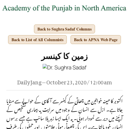
Back to Sughra Sadaf Columns
Back to List of All Columnists
Back to APNA Web Page
زمین کا کینسر
Daily Jang — October 23, 2020 / 12:00 am
اکتوبر کا مہینہ خواتین میں چھاتی کے کینسر سے آگاہی کے حوالے سے منایا
جاتا ہے۔ ازل سے انسان کے وجود میں سرایت یہ بیماری تشخیص کے
آئینے میں دیر سے نمودار ہوئی۔ یہ ایک ایسا زہریلا سانپ ہے جسے برسوں
انسان خود پالتا ہے۔ اس کی چھوٹی موٹی علامتوں اور حملوں کی طرف