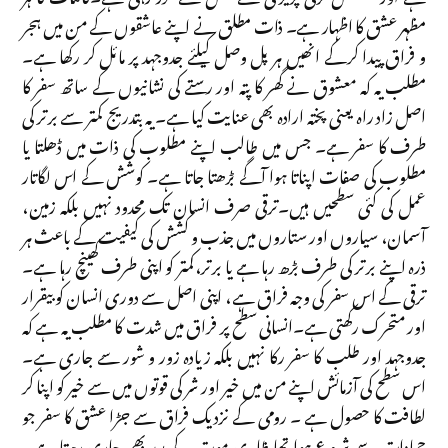
مظہر عشق کا اظہار ہے۔ ذات مطلق نے اپنے عاشقوں کے من میں ہجر
و فراق پیدا کرکے انھیں ہر پل وصل کیلئے جدوجہد پر مائل کر رکھا ہے۔
مطلب یہ کہ معشوق نے گھر کا پتہ اور رستے کی نشانیوں کے ساتھ سفر کا
اصل زاد راہ یعنی پختہ ارادہ بھی عنایت کیا ہے۔ یہ بتدریج کمتر سے برتر کی
طرف کا سفر ہے۔ جس میں طالب اپنے مطلوب کی ذات میں ڈھلتا یا
مطلوب کی صفات اپناتا ہوا آگے بڑھتا جاتا ہے۔ کوشش کے اس لگاتار
عمل کی کئی سطحیں ہیں۔ترقی صرف انسان تک محدود نہیں بلکہ زمین،
آسمان، سیاروں اور ستاروں میں جذب و کشش کی کیفیت کے باعث ہر
ذرہ اپنے برتر کی طرف بڑھ رہا ہے یا برتر،کمتر کو اپنی طرف کھینچ رہا ہے۔
ترقی کے اس سفر کی وجہ فراق ہے، اپنی اصل سے دوری انسان کو بیقرار
اور متحرک رکھتی ہے۔انسانی سطح پر فراق میں شدت کا مطلب یہ ہے کہ
جدوجہد اور طلب کا سفر رکا نہیں بلکہ زیادہ زور و شور سے جاری ہے۔
اس سطح کی آزمائش اپنے من میں خیر اور شر کی قوتوں میں سے خیر کو اپنا کر
لطافت کا حصول ہے ۔ رومی کے نزدیک فراق سے جڑا عشق کا سفر جو
جمادات سے شروع ہوا تھا ظاہری موت کے بعد بھی جاری رہتا ہے۔