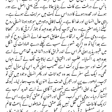
بانس کے درخت سے کاٹ کے بنایا جاتا ہے۔ کٹنے یعنی اصل سے دور
ہونے اور محدود ہونے کا درد اس کے گیت میں سرایت کئے ہوئے ہے۔
یہی حال انسان اور خدا کا ہے۔ ایک لافانی وجود میں موجود ہونا انسانی روح
کیلئے زیادہ معتبر ہے۔ رومی تڑپ کیساتھ جدوجہد کو جوڑ کر ترقی کا راز سمجھاتا
ہے۔رومی کے نظریہ ارتقاء کے مطابق جب خدا نے انسانی روح کو خود
سے جدا کیا تو وہ اگرچہ شعور کے سب سے نچلے درجے جمادات کی شکل
میں ظہور پذیر ہوئی مگر اس کے اندر فراق کا درد اتنا شدید تھا جس نے اسے
جدوجہد پر اکسایا۔ طلب اور اشتیاق اسے نباتات تک لے آئے جہاں
حرکت اور سبزے کی برکت اسے نصیب ہوئی مگر یہ اس کی منزل نہیں
تھی۔ ایک لمبے سفر کے بعد وہ حیوانات اور پھر انسانی وجود میں آئی تو
تڑپ، ادھورے پن اور ہجر کی شدت نے جنون کا روپ دھار لیا۔ کیونکہ
اس سطح پر اپنی اصلیت سے شعوری آگاہی نے اسے شدید کرب سے
آشنا کر دیا۔ رومی اس کرب، تشنگی اور جنون کو عشق کہتا ہے۔اس کے
نزدیک کائنات کشش ثقل نہیں بلکہ عشق کے ضابطوں کے باعث قائم
ہے اور مسلسل ترقی پزیری کے عمل سے گزر رہی ہے۔کائنات کا ہر