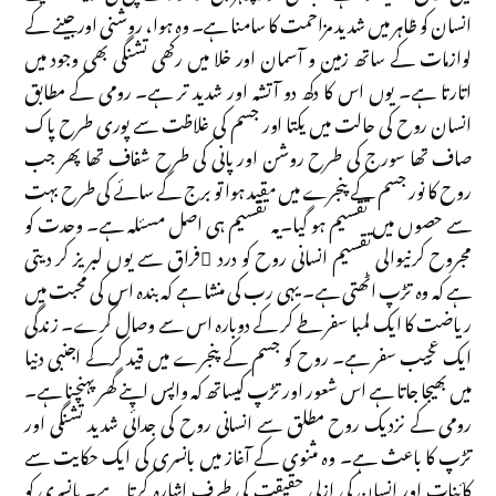
انسان کو ظاہر میں شدید مزاحمت کا سامنا ہے۔ وہ ہوا، روشنی اور جینے کے
لوازمات کے ساتھ زمین و آسمان اور خلا میں رکھی تشنگی بھی وجود میں
اتارتا ہے۔ یوں اس کا دکھ دو آتشہ اور شدید تر ہے۔ رومی کے مطابق
انسان روح کی حالت میں یکتا اور جسم کی غلاظت سے پوری طرح پاک
صاف تھا سورج کی طرح روشن اور پانی کی طرح شفاف تھا پھر جب
روح کا نور جسم کے پنجرے میں مقید ہوا تو برج کے سائے کی طرح بہت
سے حصوں میں تقسیم ہو گیا۔یہ تقسیم ہی اصل مسئلہ ہے۔ وحدت کو
مجروح کرنیوالی تقسیم انسانی روح کو درد ِفراق سے یوں لبریز کر دیتی
ہے کہ وہ تڑپ اٹھتی ہے۔ یہی رب کی منشا ہے کہ بندہ اس کی محبت میں
ریاضت کا ایک لمبا سفر طے کر کے دوبارہ اس سے وصال کرے۔ زندگی
ایک عجیب سفر ہے۔ روح کو جسم کے پنجرے میں قید کرکے اجنبی دنیا
میں بھیجا جاتا ہے اس شعور اور تڑپ کیساتھ کہ واپس اپنے گھر پہنچنا ہے۔
رومی کے نزدیک روح مطلق سے انسانی روح کی جدائی شدید تشنگی اور
تڑپ کا باعث ہے۔ وہ مثنوی کے آغاز میں بانسری کی ایک حکایت سے
کائنات اور انسان کی ازلی حقیقت کی طرف اشارہ کرتا ہے۔ بانسری کو