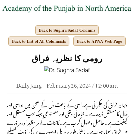
Back to Sughra Sadaf Columns
Back to List of All Columnists
Back to APNA Web Page
رومی کا نظریہ فراق
Daily Jang — February 26, 2024 / 12:00 am
دنیا پر فراق کی حکمرانی ہے،اسی کے باعث دل کے صحن میں اداسی اور
ملال کا مستقل ڈیرہ ہے۔ شادمانی وقتی اور مصنوعی جبکہ تڑپ مستقل اور
کیفیت ہے۔ حاصل وصول کرب ہے۔ کائنات کے ہر مظہر اور ہر ذرے
میں فراق سمایا ہوا ہے۔ باطنی طور پر ہر پل ادھورے پن کی اذیت جھیلتے