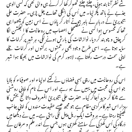
شے نظر آنا بند ہوئی، چلتے چلتے ٹھوکر کھا کر گرنے ہی والی تھی کہ کسی الوہی
جذبے نے ہاتھ پکڑ لیا۔ میں اُس کی انگلی تھامے چل پڑی۔ حضرت علی
ہجویریؒ کے دربار کے باہر جوتے اُتار کر پاؤں نے اس زمین کو چھوا ہی
تھا کہ محسوس ہوا کسی نے مضمحل اعصاب میں روحانیت کا انجکشن لگا
کر چاق و چوبند کر دیا، نوازشات کی بارش ہونے لگی، ہر شہر پر کرامات کا
سایہ ہوتا ہے۔ اسی طرح وجود بھی رحمتوں، برکتوں اور کرامات تلے
اپنی سمت درست رکھتا ہے، لاہور کرم کی نوازشات میں بھیگا ہوا شہر
ہے۔
اس کی روحانیت میں رچی بسی فضاؤں نے کتنے اولیاء اور صوفیاء کو بلایا
جو اس کی محبت میں یہیں کے ہو رہے اور اس کے نام کو اپنی روشنی
سے چمکا کر مزید اُجاگر کیا۔ حضرت علی ہجویریؒ المعروف داتا گنج بخش کا
مزار اس شہر کا مرکزی مقام ہے جو مجھ جیسے عقیدت مندوں کو اپنی جانب
کھینچتا رہتا ہے۔ ہر وقت ایک ریل پیل لگی رہتی ہے۔ میں نے دیکھا میں
دَرگاہ کی اُس کھڑکی کے سامنے کھڑی ہوں جس کے اندر علم و عرفان کے
پیامبر کی آخری آرام گاہ تھی۔ چھوٹی سی کھڑکی سے صرف چند لمحے