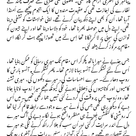
نظارے کی اجازت تھی کہ عقیدت مندوں کا ایک ہجوم پیچھے سے اُمنڈا
آرہا تھا، اُن کو بھی اپنے دُکھ بیان کرنے تھے، اپنی خواہشات کو تشفی دینا
تھی، اپنے دل میں حوصلہ بھرنا تھا، خود کو دِلاسا دینا تھا اور اپنے جیون کو
توازن کی سوئی پر لا کر ٹکانا تھا اِس لئے میں تھوڑا پیچھے ہٹ کر نگاہ اس
مقام پر مرکوز کرکے بیٹھ گئی۔
جس جذبے نے میرا ہاتھ پکڑ کر اس مقام تک میری رسائی کو ممکن بنایا تھا،
اُس کے لئے تشکر کے آنسو بہانا لازم تھا۔ پھر تشکر کے یہ آنسو بارش کا
روپ دھار گئے۔ میرے احساسات کی، میرے دکھوں کی، میری تشنہ
کامیوں اور کوتاہیوں کی دُھلائی ہونے لگی کیونکہ مجھے میرا رُوپ لوٹایا جانا
تھا، وہ رُوپ جس پر وقت کی گرد نے کئی تہیں جما رکھی تھیں۔ میں اُس
دِیے کو دیکھ رہی تھی جس کی لَو نے میرے وجود سے رابطہ قائم کر لیا تھا
کہ روشنی کا کنکشن جُڑتے ہی منظر واضح ہونے لگا۔ دِیے کی آگ میرے
دل کے اندر سرایت کر گئی اور اُن سب کو جلا کر راکھ کرنے لگی جو میرے
لئے نقصان دہ تھے۔ میں نے کئی آوازیں سنیں، رات کے آخری پہر تک