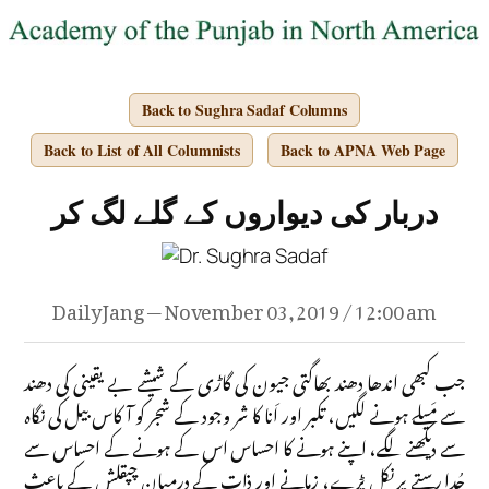
Back to Sughra Sadaf Columns
Back to List of All Columnists
Back to APNA Web Page
دربار کی دیواروں کے گلے لگ کر
Daily Jang — November 03, 2019 / 12:00 am
جب کبھی اندھا دھند بھاگتی جیون کی گاڑی کے شیشے بے یقینی کی دھند
سے مَیلے ہونے لگیں، تکبر اور اَنا کا شر وجود کے شجر کو آکاس بیل کی نگاہ
سے دیکھنے لگے، اپنے ہونے کا احساس اس کے ہونے کے احساس سے
جُدا رستے پر نکل پڑے، زمانے اور ذات کے درمیان چپقلش کے باعث