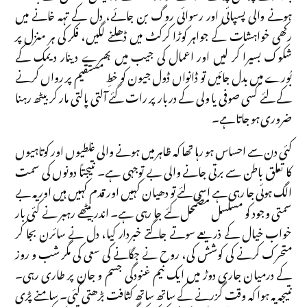
ہونے والی پسپائی اور رسوائی روگ بن جائے، دل کے تہہ خانے میں
رکھی خواہشات کے جواہر کوڑا کرکٹ میں ڈھلنے لگیں، فکر کی ہر منزل پر
شکوک بسیرا کر لیں اور اعمال کی جیب میں بھرے دینار دیمک کے
بُورے میں بدل جائیں تو ڈانواں ڈول جیون کو خطِ مستقیم پر رواں کرنے
کے لئے کسی صوفی یا ولی کے دربار پر رات گئے آلتی پالتی مار کر بیٹھ رہنا
ضروری ہو جاتا ہے۔
کئی دن سے احساس ہو رہا تھا کہ ظاہر میں ہونے والی غلطیوں اور کوتاہیوں
کا تعلق باطن سے برتی جانے والی بے توجہی ہے۔ نتیجتاً دونوں کی سمت
الگ ہوئی جا رہی ہے اسی لئے تو دھیان کہیں اور قدم کہیں ہیں اور یہ بے
سمتی وجود کو مسلسل مضمحل کئے جا رہی ہے۔ اندر بیٹھے رہبر نے کئی بار
خواب خیال کے ذریعے سوتے جاگتے خبردار کیا، دل نے سائرن بجا کر
متحرک کرنے کی کوشش کی، روح نے جگانے کی سعی کی مگر شب و روز
کے درمیان جاری دوڑ میں ایک نیم غنودگی جسم و جان پر طاری رہی۔
نتیجہ یہ ہوا کہ وقت گزرنے کے ساتھ ساتھ کثافت بڑھتی گئی۔ سامنے پڑی