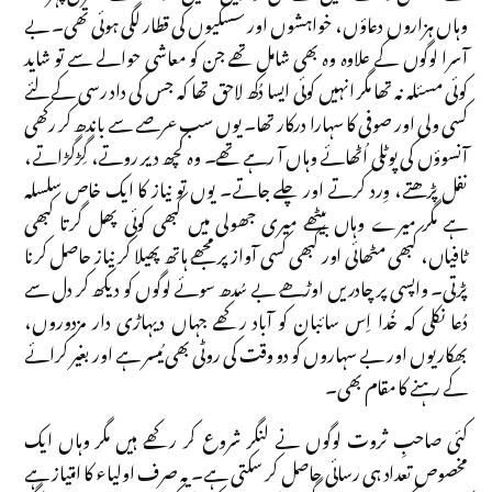
وہاں ہزاروں دعاؤں، خواہشوں اور سسکیوں کی قطار لگی ہوئی تھی۔ بے
آسرا لوگوں کے علاوہ وہ بھی شامل تھے جن کو معاشی حوالے سے تو شاید
کوئی مسئلہ نہ تھا مگر انہیں کوئی ایسا دُکھ لاحق تھا کہ جس کی داد رسی کے لئے
کسی ولی اور صوفی کا سہارا درکار تھا۔ یوں سب عرصے سے باندھ کر رکھی
آنسوؤں کی پوٹلی اُٹھائے وہاں آ رہے تھے۔ وہ کچھ دیر روتے، گِڑگڑاتے،
نفل پڑھتے، وِرد کرتے اور چلے جاتے۔ یوں تو نیاز کا ایک خاص سلسلہ
ہے مگر میرے وہاں بیٹھے میری جھولی میں کبھی کوئی پھل گرتا کبھی
ٹافیاں، کبھی مٹھائی اور کبھی کسی آواز پر مجھے ہاتھ پھیلا کر نیاز حاصل کرنا
پڑتی۔ واپسی پر چادریں اوڑھے بے سُدھ سوئے لوگوں کو دیکھ کر دل سے
دُعا نکلی کہ خُدا اِس سائبان کو آباد رکھے جہاں دیہاڑی دار مزدوروں،
بھکاریوں اور بے سہاروں کو دو وقت کی روٹی بھی مُیسر ہے اور بغیر کرائے
کے رہنے کا مقام بھی۔
کئی صاحبِ ثروت لوگوں نے لنگر شروع کر رکھے ہیں مگر وہاں ایک
مخصوص تعداد ہی رسائی حاصل کر سکتی ہے۔ یہ صرف اولیاء کا امتیاز ہے