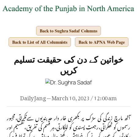
Back to Sughra Sadaf Columns
Back to List of All Columnists
Back to APNA Web Page
خواتین کے دن کی حقیقت تسلیم
کریں
Daily Jang — March 10, 2023 / 12:00 am
آٹھ مارچ زندگی کی سڑک پر بکھری خار دار حدبندیوں سےٹکراتی،مجبور
رسموں کو ٹھکراتی،رجعت پسندی کو للکارتی،ہر قسم کی تفریق،تقسیم اور
رکاوٹوں کو عبور کرنے کی خواہش رکھنے والی معاشرے کی توانا فرد کی