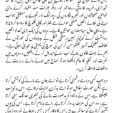
شیرازی،غریدہ فاروقی،ریماعمر اور دیگر جرأت مند اظہار کرنے والی
خواتین صحافیوں اور تجزیہ نگاروں کی رپورٹنگ اور تجزئیے پر منطقی جواب
دینے کی بجائے انھیں صنفی حوالے سے طنز اور گالی گلوچ کا سامنا کرنا پڑتا
ہے۔یہی حال سیاستدان خواتین کا ہے۔ مردوں کی ایک بڑی تعداد انھیں
برداشت کرنے کو تیار نہیں۔متقی شکل کے بہروپئوں کی عورتوں کے
خلاف تضحیک آمیز گفتگو سن کر ان کی سوچ کی پستی پر حیرانی ہوتی ہے۔
ہم نے بہت قانون بنالئے اب روئیے تبدیل کر کے دیکھیں۔رویوں میں
نفرت اور تحقیر کا عالم دیکھنا ہو تو سماج میں ہونے والے بربریت کے
واقعات ملاحظہ کریں۔
مرد جب کسی مرد سے دشمنی کرتا ہے تو اسے جان سے مارنے کی کوشش کرتا
ہے لیکن عورت مقابل ہو تو اسے بدترین اذیت دیتا ہے، اس پر تیزاب
پھینکتا ہے،اس کے وجود کو بدصورت بنانے کی آخری حد تک سعی کرتا
ہے ، وہ اس کی عزت پر وار کرتا ہے ،اسے بدنام کرتا ہے، اس کی یوں
تشہیر کرتا ہے کہ معاشرے میں اس کا وقار تہس نہس ہوجائے اور وہ زندگی