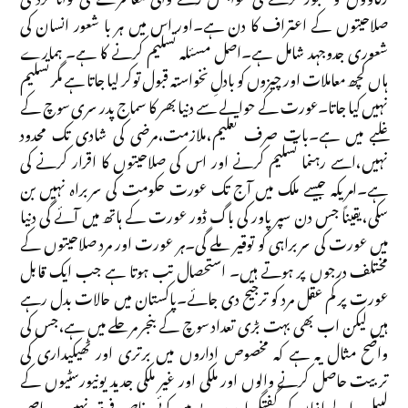
صلاحیتوں کے اعتراف کا دن ہے۔اور اس میں ہر با شعور انسان کی
شعوری جدوجہد شامل ہے۔اصل مسئلہ تسلیم کرنے کا ہے۔ ہمارے
ہاں کچھ معاملات اور چیزوں کو بادلِ نخواستہ قبول توکر لیا جاتا ہے مگر تسلیم
نہیں کیا جاتا۔عورت کے حوالے سے دنیا بھر کا سماج پدر سری سوچ کے
غلبے میں ہے۔بات صرف تعلیم،ملازمت،مرضی کی شادی تک محدود
نہیں،اسے رہنما تسلیم کرنے اور اس کی صلاحیتوں کا اقرار کرنے کی
ہے۔امریکہ جیسے ملک میں آج تک عورت حکومت کی سربراہ نہیں بن
سکی،یقیناً جس دن سپر پاور کی باگ ڈور عورت کے ہاتھ میں آئے گی دنیا
میں عورت کی سربراہی کو توقیر ملے گی۔ہر عورت اور مرد صلاحیتوں کے
مختلف درجوں پر ہوتے ہیں۔ استحصال تب ہوتا ہے جب ایک قابل
عورت پر کم عقل مرد کو ترجیح دی جائے۔پاکستان میں حالات بدل رہے
ہیں لیکن اب بھی بہت بڑی تعداد سوچ کے بنجر مرحلے میں ہے،جس کی
واضح مثال یہ ہے کہ مخصوص اداروں میں برتری اور ٹھیکیداری کی
تربیت حاصل کرنے والوں اور ملکی اور غیر ملکی جدید یونیورسٹیوں کے
لیبل والے اذہان کی گفتگو اور رویے میں کوئی خاص فرق نہیں۔ عاصمہ