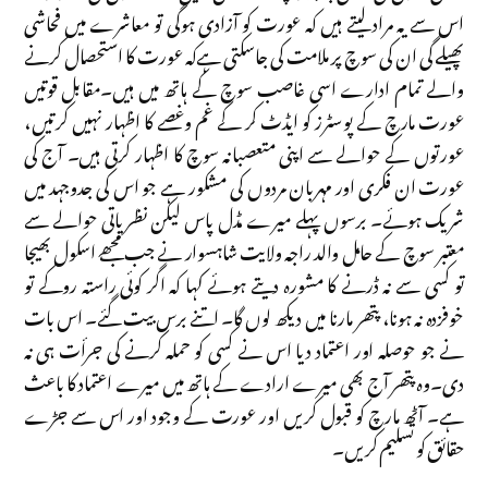
اس سے یہ مراد لیتے ہیں کہ عورت کو آزادی ہوگی تو معاشرے میں فحاشی
پھیلے گی ان کی سوچ پر ملامت کی جاسکتی ہےکہ عورت کا استحصال کرنے
والے تمام ادارے اسی غاصب سوچ کے ہاتھ میں ہیں۔مقابل قوتیں
عورت مارچ کے پوسٹرز کو ایڈٹ کر کے غم وغصے کا اظہار نہیں کرتیں،
عورتوں کے حوالے سے اپنی متعصبانہ سوچ کا اظہار کرتی ہیں۔ آج کی
عورت ان فکری اور مہربان مردوں کی مشکور ہے جو اس کی جدوجہد میں
شریک ہوئے۔ برسوں پہلے میرے مڈل پاس لیکن نظریاتی حوالے سے
معتبر سوچ کے حامل والد راجہ ولایت شاہسوار نے جب مجھے اسکول بھیجا
تو کسی سے نہ ڈرنے کا مشورہ دیتے ہوئے کہا کہ اگر کوئی راستہ روکے تو
خوفزدہ نہ ہونا، پتھر مارنا میں دیکھ لوں گا۔ اتنے برس بیت گئے۔ اس بات
نے جو حوصلہ اور اعتماد دیا اس نے کسی کو حملہ کرنے کی جرأت ہی نہ
دی۔وہ پتھر آج بھی میرے ارادے کے ہاتھ میں میرے اعتماد کا باعث
ہے۔ آٹھ مارچ کو قبول کریں اور عورت کے وجود اور اس سے جڑے
حقائق کو تسلیم کریں۔