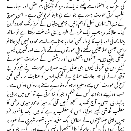
کی سڑک پر اعتماد سے چلنے نہ پائے، مرد کو ڈگمگاتی،کم عقل اور سہارے
طلب کرتی عورت پسند ہے جو اسے دیوتا بنا کر پوجتی رہے۔ اسی سوچ
کے زیرِ اثر ہماری نسل کو ہم مائیں،بہنیں بیٹیاں کے کردار تک محدود کردیا
گیا۔ حالانکہ مرد جب ایک فرد کے طور پراپنی شناخت رکھتا ہے تو ساتھ
بیٹا،بھائی اور باپ کا کردار بھی نبھا رہا ہوتا ہے۔اسے محدود نہیں کیا جاتا تو
اسی جیسی صلاحیتیں رکھنے والی عورتوں کے لئے دائرے اور لکیریں کیوں
کھینچی جاتی ہیں۔ جنگوں،جھگڑوں اور رشتوں کے معاملات سنوارنے
کیلئے اس کی قربانی کیوں دی جاتی ہے۔ صدیوں عورت نے خود کو بے
توقیر کرنے کی جو اجازت سماج کے ٹھیکیداروں کو عنایت کر رکھی تھی
آج کی عورت اس سے دستبردار ہو کر وقار کے رستے پر رواں دواں ہے۔
جب وہ اپنے وجود پر کسی کے ظلم و جبر کو رَد کرتی ہے تو اس میں برائی یا
بدتہذیبی کیسی۔ آج تک یہ سمجھ نہیں آئی کہ میرا وجود میری مرضی کا
مطلب فحاشی کیسے ہوگیا، اس کا مطلب یہ ہے کہ میں ایک باشعور فرد
ہوں،اپنی صلاحیتوں کے مطابق ایک مفید اور باشعور شہری کے طور پر
زندگی کروں گی۔کسی جابر کو اپنا استحصال نہیں کرنے دوں گی۔ جو لوگ