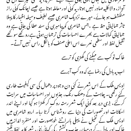
آواز، والا کلیہ صادر نہیں ہوتا، یہ کوئی اور معاملہ ہوتا ہے جیسے اچانک کوئی راز
منکشف ہو جائے، میرے نزدیک شاعری جیسے لطیف وسیلہ اظہار کا پہلا
تاثر جمالیاتی حظ ہے ،جس شاعری کو پیامبری کی سند عطا کی جاتی ہے وہ
جمالیاتی کمالات سے بھرے احساسات کی ترجمان ہوتی ہےروکھے سوکھے
ثقیل لفظ اور سطحی نعرے اس اعلیٰ صنف کو بالکل راس نہیں آتے۔
خاک تو کب سے مہکنے کی گھڑی کو ترسے
اب یہ بادل کی رضا ہے کہ وہ کب آبرسے
اویس ملک کے اس شعر نے کئی دن وجود پر دھمال کی سی کیفیت طاری
کئے رکھی۔ چاہت کے دھنک رنگ، جذبوں اور احساسات میں سرایت
کر گئے، بڑی دیر بعد کوئی ایک شعر رستہ روک کر کھڑا ہو گیا اور اپنے اندر
امکانات اور تصورات کی دنیا سے روشناس کرتا رہا۔ اردو شاعری میں
اویس ملک کے تخیل نے پہلی بار اتنے خوبصورت اور منفرد انداز میں
خاک اور بادل کے درمیان جذب وکشش کی کہانی بُنی، شعر کا ہر لفظ نگینے