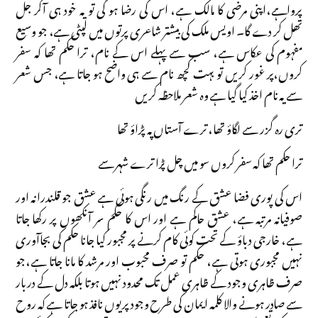
پرواہے،اپنی مرضی کا مالک ہے، اس کی رضا ہو گی تو یہ خود ہی آکر جل
تھل کر دے گا۔ اویس ملک کی بیشتر شاعری پرتوں میں لپٹی ہے، جو وسیع
مفہوم کی عکاس ہے، سب سے پہلے اس کے نام، ترا حکم تھا کہ سفر
کروں،پر غور کریں تو بہت کچھ نام سے ہی واضح ہو جاتا ہے، جس شعر
سے یہ نام اخذ کیا گیا ہے وہ شعر ملاحظہ کریں
تری رہ گزر سے لگاؤ تھا، ترے آستاں پہ پڑاؤ تھا
ترا حکم تھا کہ سفر کروں سو میں چل پڑا ترے شہر سے
اس کی پوری فضا عشق کے رنگ میں رنگی ہوئی ہے عشق جو قلندرانہ اور
صوفیانہ مرتبہ ہے، عشق حاکم ہے اور اس کا حکم سر آنکھوں پر رکھا جاتا
ہے، خارجی دباؤ کے تحت کوئی کام کرنے پر مجبور کیا جانا حکم کی بجاآوری
نہیں مجبوری ہوتی ہے، حکم تو صرف محبوب اور مرشد کا مانا جاتا ہے،جو
صرف ظاہری وجود کے ظاہری عمل تک محدود نہیں ہوتا بلکہ دل کے دربار
سے صادر ہونے والا کلمہ ایمان کی طرح وجود پر یوں نافذ ہو جاتا ہے کہ روح