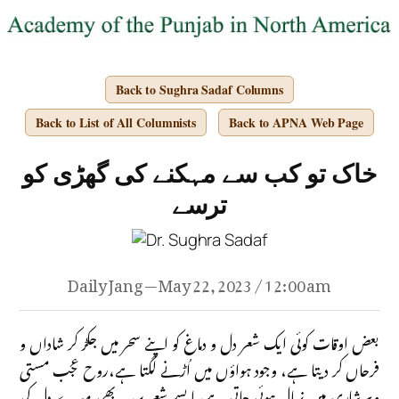
Back to Sughra Sadaf Columns
Back to List of All Columnists
Back to APNA Web Page
خاک تو کب سے مہکنے کی گھڑی کو
ترسے
Daily Jang — May 22, 2023 / 12:00 am
بعض اوقات کوئی ایک شعر دل و دماغ کو اپنے سحر میں جکڑ کر شاداں و
فرحاں کر دیتا ہے، وجود ہواؤں میں اُڑنے لگتا ہے،روح عجب مستی
وسرشاری میں نہال ہوئی جاتی ہے، ایسے شعر پر، یہ بھی میرے دل کی