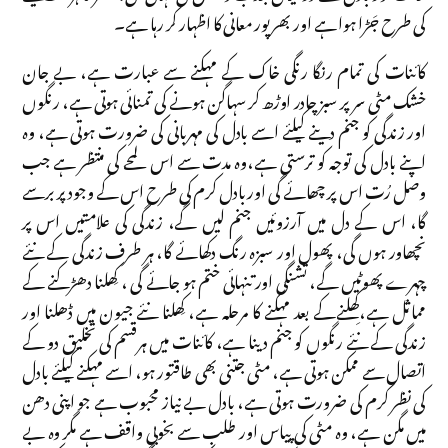
کی طرح جَڑا ہوا ہے اور بھرپور معانی کا اظہار کر رہا ہے۔
کائنات کی تمام رنگا رنگی خاک کے مہکنے سے عبارت ہے، بے جان
خشک مٹی سر پر سبز چادر اوڑھ کر سہاگن ہونے کی تمنائی ہوتی ہے، رنگوں
اور زندگی کو جنم دینے کیلئے اسے بادل کی مہربانی کی ضرورت ہوتی ہے، وہ
اپنے بادل کی توجہ کو ترستی ہے،وہ مدت سے اس لمحے کی منتظر ہے جب
وصل رُت اس پر چھائے گی اور بادل کرم کی طرح اس کے وجود پر برسے
گا، اس کے دل میں آرزوئیں جنم لیں گے، زندگی کی علامتیں اس پر
نچھاور ہوں گی، پھول اور سبزہ رنگ دکھائے گا، ہر طرف زندگی کے نئے
چہرے پھوٹیں گے، تشنگی اور تنہائی ختم ہو جائے گی ، کِھلنا دھڑکنے کے
مماثل ہے،کِھلنےکے بعد مہکنے کا مرحلہ ہے، کِھلنا نئے جیون میں ڈھلنا اور
زندگی کے نئے رنگوں کو جنم دینا ہے، کائنات میں ہرقسم کی تخلیق دو کے
اتصال سے ممکن ہوتی ہے، مٹی جتنی بھی طاقتور ہو، اسے مہکنے کیلئے بادل
کی نظر کرم کی ضرورت ہوتی ہے، بادل بے نیاز محبوب ہے جو اپنی دھن
میں مگن ہے، وہ مٹی کی پیاس اور طلب سے بخوبی واقف ہے مگر وہ بے