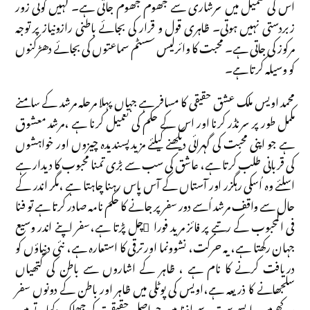
اس کی تعمیل میں سرشاری سے جھوم جھوم جاتی ہے۔ کہیں کوئی زور
زبردستی نہیں ہوتی۔ ظاہری قول و قرار کی بجائے باطنی رازونیاز پر توجہ
مرکوز کی جاتی ہے۔ محبت کا وائرلیس سسٹم سماعتوں کی بجائے دھڑکنوں
کو وسیلہ کرتا ہے۔
محمد اویس ملک عشق حقیقی کا مسافر ہے جہاں پہلا مرحلہ مرشد کے سامنے
مکمل طور پر سرنڈر کرنا اور اس کے حکم کی تعمیل کرنا ہے ،مرشد معشوق
ہے جو اپنی محبت کی گہرائی دیکھنے کیلئے مزیدپسندیدہ چیزوں اور خواہشوں
کی قربانی طلب کرتا ہے، عاشق کی سب سے بڑی تمنا محبوب کا دیدار ہے
اسلئے وہ اُسکی رہگزر اور آستاں کے آس پاس رہنا چاہتا ہے ،مگر اندر کے
حال سے واقف مرشد اُسے دور سفر پر جانے کا حکم نامہ صادر کرتا ہے تو فنا
فی المحبوب کے رتبے پر فائز مرید فورا ًچل پڑتا ہے،سفر اپنے اندر وسیع
جہان رکھتا ہے، یہ حرکت، نشوونما اورترقی کا استعارہ ہے، نئی دنیاؤں کو
دریافت کرنے کا نام ہے ، ظاہر کے اشاروں سے باطن کی گتھیاں
سلجھانے کا ذریعہ ہے،اویس کی پوٹلی میں ظاہر اور باطن کے دونوں سفر
رکھے ہیں ،ایسے بہت سے لفظ ہیں جو اصل حقیقت کی جھلک دکھاتے ہیں