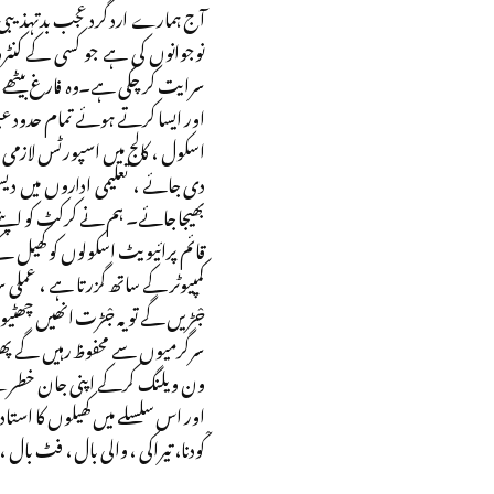
آج ہمارے ارد گرد عجب بدتہذیبی ا
نوجوانوں کی ہے جو کسی کے کنٹرو
سرایت کر چکی ہے۔وہ فارغ بیٹھے ہ
اور ایسا کرتے ہوئے تمام حدود ع
اسکول ، کالج میں اسپورٹس لازمی 
دی جائے ، تعلیمی اداروں میں دیسی
بھیجا جائے۔ ہم نے کرکٹ کو اپنے 
قائم پرائیویٹ اسکولوں کو کھیل ک
کمپیوٹر کے ساتھ گزرتا ہے ، عملی 
جْڑیں گے تو یہ جْڑت انھیں چھٹی
سرگرمیوں سے محفوظ رہیں گے پھر 
ون ویلنگ کرکے اپنی جان خطرے م
اور اس سلسلے میں کھیلوں کا استاد
کْودنا، تیراکی ، والی بال ، فٹ با