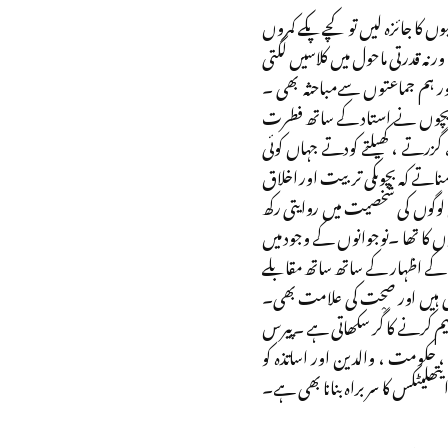
 کا جائزہ لیں تو کچے پکے کمروں
نہ قدرتی ماحول میں کلاسیں لگتی
اور ہم جماعتوں سےمباحثہ بھی ۔
ٹھے بچوں نے استاد کے ساتھ فطرت
گزرتے ، کھیلتے کودتے جہاں کوئی
ناتے کہ بچوںکی تربیت اور اخلاق
لوگوں کی شخصیت میں روایتی رکھ
 کا تھا ۔نوجوانوں کے وجود میں
ں کے اظہار کے ساتھ ساتھ مقابلے
بھی ہیں اور صحت کی علامت بھی۔
یم کرنے کا گْر سکھاتی ہے ۔پیرس
ا ، حکومت ، والدین اور اساتذہ کو
یتھلیٹکس کا سربراہ بنانا بھی ہے۔