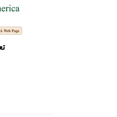
NA Web Page
تع