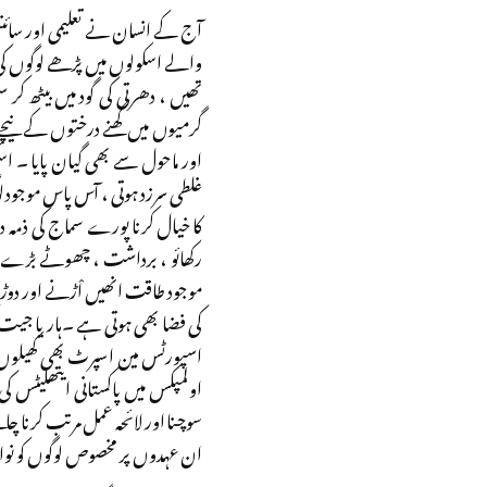
آج کے انسان نے تعلیمی اور سائن
والے اسکولوں میں پڑھے لوگوں کی 
تھیں ، دھرتی کی گود میں بیٹھ ک
گرمیوں میں گھنے درختوں کے نیچے 
اور ماحول سے بھی گیان پایا ۔ اس
غلطی سرزد ہوتی ، آس پاس موجود 
کا خیال کرنا پورے سماج کی ذمہ 
رکھائو ، برداشت ، چھوٹے بڑے کا
موجود طاقت انھیں اْڑنے اور دوڑن
کی فضا بھی ہوتی ہے ۔ہار یا جیت
اسپورٹس مین اسپرٹ بھی کھیلوں کی
اولمپکس میں پاکستانی ایتھلیٹس کی 
سوچنا اور لائحہ عمل مرتب کرنا چاہ
ان عہدوں پر مخصوص لوگوں کو نوا