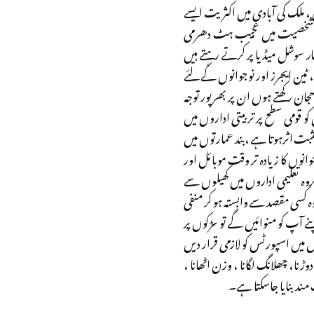
، ملک کی آبادی میں اکثریت ایسے
ان کی شخصیت میں عجیب ہٹ دھرمی
ار سوشل میڈیا پر کرتے رہتے ہیں
ٹین ایجرز اور نوجوانوں کے لئے
ان رکھتے ہوں ان پر بھرپور توجہ
و قومی سطح پر تربیتی اداروں میں
بت اثرہوتا ہے ،بند عمارتوں میں
نوں کا زیادہ تر وقت موبائل اور
روہ تعلیمی اداروں میں کھیلوں سے
کسی مقصد سے وابستہ ہو کر منفی
آپ کو منوائیں گے تو سڑکوں پر
یں اسپورٹس کو لازمی قرار دیں
نا، چھلانگ لگانا ، وزن اٹھانا ،
ت مندبنایا جاسکتا ہے۔