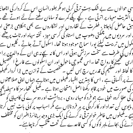
سی حوالوں سے بے شک بہت ترقی کرلی ہو مگر بطورانسان اس کے کردار کی اچھائیوں
اکثریت معیار پر اترتی ہے ، کچے پکے کمرے تو سامان رکھنے کے لئے ہوتے تھے ، ور
ر سبق حاصل کیاجاتا ، فطرت کے نظاروں اور لشکاروں سے بھی ہمکلامی بڑھتی 
اور سردیوں میں چمکتی دھوپ میں استاد کی کرسی میز ، تختہ سیاہ اور ٹاٹ پر بی
کول میں تربیت کیلئے پورا سماج موجود ہوتا تھا، اسکول آتے جاتے ، گلیوں سے 
لوگوں کی طرف سے سخت سرزنش ہوتی اور اس کا نہ بچے نہ ہی ان کے والدین برا م
داری سمجھنے کا رواج تھا ۔اس مجموعی ماحول اور ان اسکولوں سے فارغ التحصیل 
 لحاظ اور تعظیم کی قدریں رچ بس گئیں ۔شخصیت کے توازن میں بڑا کردار کھیلوں
ے پر اْکساتی ہے ، اس کا بہترین اظہار کھیلوں میں ہوتا ہے جہاں اپنی صلاحیتو
 کی صورت میں خود پر قابو رکھنا اصل امتحان ہوتا ہے ۔کھیل کتھارسز کا وسیلہ 
 عطا کردہ خوبی ہے جو فرد کو میانہ روی ، برداشت اور دوسرے کی کامیابی کو تسل
مایوس کن تعداد اور کارکردگی پر ہر فرد نالاں ہے مگر اسباب پر کوئی بات نہیں کرت
یے ۔کھیلوں میں خاطر خواہ ترقی نہ کرنے کی ایک بڑی وجہ ریٹائرڈ افسران کو مختلف ا
زنے کی بجائے ماہر لوگوں کو کسی قاعدے کے تحت منتخب کرنا چاہئے۔