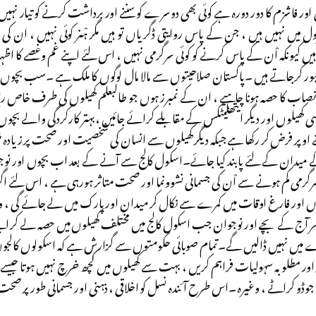
ور فاشزم کا دور دورہ ہے کوئی بھی دوسرے کو سننے اور برداشت کرنے کو تیار نہیں 
ل میں نہیں ہیں ، جن کے پاس روایتی ڈگریاں تو ہیں مگر ہْنر کوئی نہیں ، 
یں کیونکہ اْن کے پاس کرنے کو کوئی سرگرمی نہیں ، اس لئے اپنے غم وغصے کا اظہ
بور کرجاتے ہیں ۔پاکستان صلاحیتوں سے مالا مال لوگوں کا ملک ہے ۔سب بچوں، 
نصاب کا حصہ ہونا چاہیے ، ان کے نمبرز ہوں جو طالبعلم کھیلوں کی طرف خاص رحج
 کھیلوں اور دیگر ایتھلیٹکس کے مقابلے کرائے جائیں ،بہتر کارکردگی والے بچوں ک
اوپر فرض کر رکھا ہے جبکہ دیگر کھیلوں سے انسان کی شخصیت اور صحت پر زیادہ مث
ے میدان کے لئے پابند کیا جائے۔اسکول کالج سے آنے کے بعد اب بچوں اور نوجوا
سرگرمی کم ہونے سے اْن کی جسمانی نشوونما اور صحت متاثر ہورہی ہے ، اس لئے اگ
وں اور فارغ اوقات میں کمرے سے نکال کر میدان اور پارک میں لے جائے گی ، وہ 
آج کے بچے اور نوجوان جب اسکول کالج میں مختلف کھیلوں میں حصہ لے کر اپنے 
یں نہیں ڈالیں گے۔تمام صوبائی حکومتوں سے گزارش ہے کہ اسکولوں کالجوں م
 اور مطلوبہ سہولیات فراہم کریں ، بہت سے کھیلوں میں کچھ خرچ نہیں ہوتا جیسے دوڑ
ل ، جوڈو کراٹے ، وغیرہ ۔اس طرح آئندہ نسل کو اخلاقی ، ذہنی اور جسمانی طورپر صح