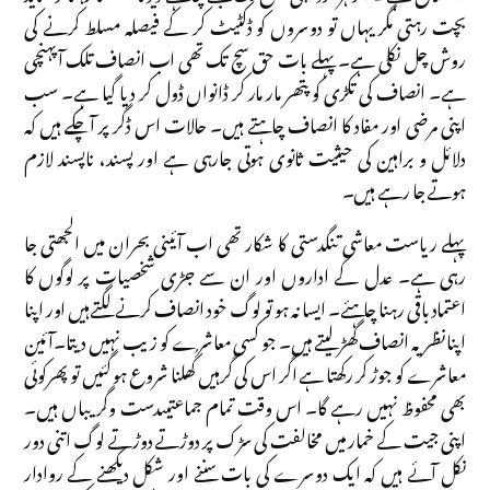
بچت رہتی مگر یہاں تو دوسروں کو ڈکٹیٹ کر کے فیصلہ مسلط کرنے کی
روش چل نکلی ہے۔ پہلے بات حق سچ تک تھی اب انصاف تلک آپہنچی
ہے۔ انصاف کی تکڑی کو پتھر مار مار کر ڈانواں ڈول کر دیا گیا ہے۔ سب
اپنی مرضی اور مفاد کا انصاف چاہتے ہیں۔ حالات اس ڈگر پر آچکے ہیں کہ
دلائل و براہین کی حیثیت ثانوی ہوتی جارہی ہے اور پسند، ناپسند لازم
ہوتے جا رہے ہیں۔
پہلے ریاست معاشی تنگدستی کا شکار تھی اب آئینی بحران میں الجھتی جا
رہی ہے۔ عدل کے اداروں اور ان سے جڑی شخصیات پر لوگوں کا
اعتماد باقی رہنا چاہئے۔ ایسا نہ ہو تو لوگ خود انصاف کرنے لگتےہیں اور اپنا
اپنا نظریہ انصاف گھڑ لیتے ہیں۔ جو کسی معاشرے کو زیب نہیں دیتا۔آئین
معاشرے کو جوڑ کر رکھتا ہے اگر اس کی گرہیں کُھلنا شروع ہو گئیں تو پھرکوئی
بھی محفوظ نہیں رہے گا۔ اس وقت تمام جماعتیںدست وگریباں ہیں۔
اپنی جیت کے خمار میں مخالفت کی سڑک پر دوڑتے دوڑتے لوگ اتنی دور
نکل آئے ہیں کہ ایک دوسرے کی بات سننے اور شکل دیکھنے کے روادار