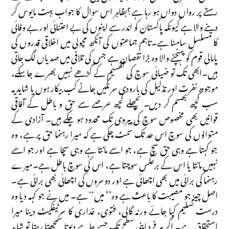
رستے پر رواں دواں ہو رہا ہے؟بظاہر اس سوال کا جواب بہت مایوس کر
دینے والا ہے کیونکہ پاکستان کو اندر سے اپنوں کی بے اعتنائی اور بے وفائی
کا مسلسل سامنا ہے۔تاہم جماعتوں کی آنکھ مچولی میں اخلاقی قدروں کی
پامالی قوم کو پہنچنے والا وہ بڑا نقصان ہے جس کی تلافی میں صدیاں لگ جاتی
ہیں۔ابھی تک تو ضیائی سوچ کی تقسیم کے گڑھے نہیں بھرے جاسکے،
موجودہ نفرت اور تذلیل کی بارودی سرنگیں جانے کب بیکار ہوں یا شاید یہ
سب کچھ بھسم کر دیں۔ پچھلے کچھ عرصے سے حق و باطل کے آفاقی
قوانیں بھی مخصوص سوچ کی پیروی تک محدود ہو چکے ہیں۔ آزادی کے
متوالوں کی سوچ اس حد تک سمٹ چکی ہے کہ میرا رہنما حق پر ہے، وہ
جو کہتا ہے وہی حق سچ ہے، جو اسے مانتا ہے وہی سچا ہے اور جو اسے
نہیں مانتا یا اس کے برعکس سوچتا ہے، اس کی سوچ باطل ہے۔میرے
رہنما کی برائی میں بھی اچھائی ہے اور دوسروں کی اچھائی بھی برائی ہے۔
اصل چیز جو مصیبت کا باعث ہے وہ’’ میں‘‘ ہے۔ میں نے جو کہہ دیا وہ
درست تسلیم کیا جائے ورنہ گالی، فتوی، غداری کا سرٹیفکیٹ دینا میرا
استحقاق ہے۔ اگر ہر فرد اپنی سطح تک جسے چاہے دیوتا سمجھتا رہتا تو شاید