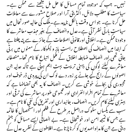
نہیں۔ جب کہ موجودہ تمام مسائل کا حل مل بیٹھنے سے ممکن ہے۔
سیاست کا مطلب دلائل، اکثریتی آرا اور صلاح مشورے سے معاملات
حل کرنا ہے۔ جو اس وقت بالکل ناپید ہے۔ملک کی حالیہ صورتحال میں
سیاست ہارتی نظر آتی ہے۔عدل وانصاف کے بغیر مہذب معاشرے کا
وجود ناممکن ہے۔ اخلاقی اور قانونی اصلاحات کے جائزے سے پتہ چلتا ہے
کہ ابتدا میں انصاف کی اصطلاح راست باز و نیکوکار کے معنوں میں برتی
جاتی تھی اور انصاف ضابطہ اخلاق کے مکمل اتباع کا نام تھا۔منصفانہ
معاشرے کیلئے لوگوں کی ذہنی تربیت بہت اہم ہوتی ہے تاکہ عدلیہ جن
اصولوں کے رائج کیے جانے پر زور دے لوگ ان کی پیروی ڈر خوف اور
مجبوری کی بجائے خوشی سے کریں۔ انصاف کا یہ بھی تضاضا ہے کہ
معاشرے کے تمام افراد انفرادی اور مجموعی طور پر معاشرے کی ترقی اور
بہتری کیلئے کام کریں۔ انصاف، جانبداری اور تفریق کی نفی کا نام ہے۔
سب سے یکساں سلوک دراصل ہر طرح کے ظلم اور استحصال کا خاتمہ
ہے جس کا نتیجہ امن اور خوشحالی ہے۔ بے انصافی ایسے مسائل کو جنم
دیتی ہے جن کا مداوا صدیوں کو کرنا پڑتا ہے۔افلاطون کے نظریہ عدل کے