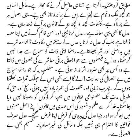
مطابق فرد جتنا پیدا کرتا ہے اتنا ہی حاصل کرنے کا مجاز ہے۔عادل انسان
جو کچھ ملک و قوم سے لیتا ہے اس کے برابرلو ٹاتا بھی ہے۔یہی اصول ہر
شے پر لاگو ہے۔کائنات کچھ لو کچھ دو کے قانون پر آگے بڑھ رہی ہے۔
عدل کا بھی یہی معاملہ ہے۔عدل کرنا نیکی اور امن قائم کرنے میں اپنا حصہ
ڈالنا ہے جب کہ عدل نہ کرنا یا عدل کے رستے میں رکاوٹ ڈالنا معاشرے
میں بدامنی اور شر پھیلاناہے۔رہنما اپنی ذات کو سماج سے جدا نہیں
کرسکتا، وہ اپنے فیصلوں سے جو اچھائی برائی معاشرے کی جھولی میں ڈالتا
ہے وہ اُس پر بھی ضرور اثرانداز ہوتی ہے۔ مطلب یہ کہ جو رہنما سماج
میں بے انصافی کی روایت ڈالے گا اسے بھی اس کے مہلک ثمرات بھگتنا
ہوں گے ۔چرب زبانی اور جھوٹ کی عمر زیادہ نہیں ہوتی، سچ اور حق کو
طویل مدت تک مصنوعی غلافوں میں چھپا کر لوگوں کو دھوکا نہیں دیا
جاسکتا۔خدا کرے علم و شعور کی اس صدی میں قانون اپنے اصل معنوں
میں اجاگر ہو اور دنیا عدل کی پیروی کو فرض اپنا فرض سمجھے۔ عدل صرف
قوانین کا احترام ہی نہیں بلکہ وسائل کی غیرمساویانہ تقسیم بھی بے
انصافی ہے۔