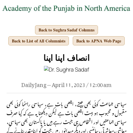
Back to Sughra Sadaf Columns
Back to List of All Columnists
Back to APNA Web Page
انصاف اپنا اپنا
Daily Jang — April 11, 2023 / 12:00 am
سیاسی جماعت کوئی بھی جیتے، اچھی بات ہے، سیاسی رہنما کوئی بھی
مقبول و محبوب ہو بہت اچھی بات ہے لیکن دیکھنا یہ ہے کہ کیا صرف
سیاسی جماعتیں اور اشخاص ہی جیت رہے ہیں یا پاکستان بھی سیاسی،
معاشی،معاشرتی،سائنسی اور دیگر میدانوں میں جیت کو اپنامقدر بنانے کے