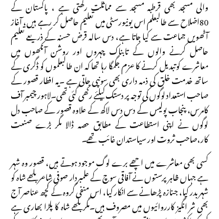
والی مسجد بھی قرطبہ مسجد سے مماثلت رکھتی ہے ، پاکستان کے
80اضلاح سے طالبعلم اس یونیورسٹی میں تعلیم حاصل کر رہے ہیں، آغاز
آٹھویں جماعت سے کیا جاتا ہے، دس سالہ قرض حسنہ کے ذریعے تعلیم
حاصل کرنے والوں کے تابناک چہروں اور روشن آنکھوں میں
معاشرے کوتبدیل کرنے کا عزم جگمگا رہا تھا کہ ان طالبعلموں کو ڈگری کے
ساتھ خدمت خلق کی ذمہ داری بھی سونپی جاتی ہے ۔یہ افطار قصور کے
صاحب استعداد لوگوں کی توجہ پر دستک کیلئے رکھی گئی تھی۔لاہور چیمبر آف
کامرس، پنجاب پولیس کے دس دس لاکھ کے علاوہ قصور کے صاحب دل
لوگوں نے اپنی استطاعت کے مطابق حصہ ڈالا مگر بڑے صنعت
کار،صاحب ثروت اور سیاستدان غائب تھے۔
کسی بھی معاشرے میں اچھے برے لوگ موجود ہوتے ہیں، قصور وہ شہر
ہے جہاں ظاہر پرستوں نے آفاقی سوچ کے علمبردار صوفی شاعر بلھے شاہ کو
شہر بدر کیا، جنازہ پڑھانے سے انکار کیا، اس منفی گروہ کے کچھ عناصر آج
بھی شر انگیز کارروائیوں میں مصروف ہیں۔مگر بلھے شاہ کا پلڑا بھاری ہے