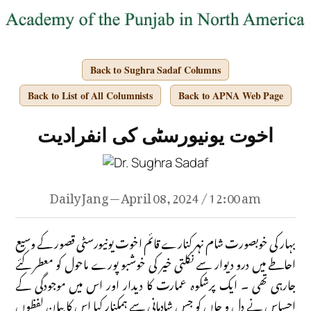
Back to Sughra Sadaf Columns
Back to List of All Columnists
Back to APNA Web Page
اخوت یونیورسٹی کی انفرادیت
Daily Jang — April 08, 2024 / 12:00 am
بہار کی خوبصورت شام نہر کنارے قائم اخوت یونیورسٹی قصور کے وسیع
احاطے میں درو دیوار سے نکلتی خیر کی خوشبو پورے ماحول کو معطر کئے
جارہی تھی ۔ ایک پرشکوہ عمارت کا دیدار اور اس میں موجودگی کے
احساس نے دل و جاں کو جس شادمانی سے ہمکنار کیا اس کا بیان لفظوں