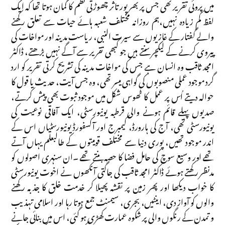
میں پروئی تقریر تھی جس پر بھرپور تاثر چھوڑتی نظم کا گمان ہوتا تھا کہ ایک
لفظ کم زیادہ نہیں،ہم روزانہ مختلف شعبہ ہائے حیات سے تعلق رکھنے
والے گفتار کے غازیوں سے سیرت النبی، ریاست مدینہ اور مواخات کی
پیروی کرنے کے لیکچر سنتے ہیں جو کبھی تقریر سے آگے نہیں بڑھتے، ڈاکٹر
امجد ثاقب وہ انسان ہے جس کی مواخات مدینہ کی تشریح کرتی تقریر کو ارد
گرد موجود عملی منصوبوں کی گواہی میسر تھی، وہ جس آیت، حدیث یا قول کا
حوالہ دیتے اُس پر عمل کا ٹھوس شکل میں موجود ثبوت بھی پیش کرتے،
صدیوں پہلے قائم ہونے والی قرطبہ یونیورسٹی، ایک آفاقی نوعیت کی
یونیورسٹی تھی، آج کی ہارورڈ، کیمبرج اور آکسفورڈ یونیورسٹیاں اس کے
اندر موجود تھیں، پوری دنیا سے مختلف قومیتوں کے طالبعلم یہاں آتے
تھے اور وسیع سوچ کی حامل فضا کا حصہ بنتے تھے ۔ان سنہری اصولوں کو
مدنظر رکھتے ہوئے ڈاکٹر امجد ثاقب کی جاگتی آنکھوں نے اخوت یونیورسٹی
کا خواب دیکھا اور پھر زمین پر نقشہ پھیلا کر خدمت خلق کا جذبہ رکھنے
والوں کو آواز دی، اینٹیں، بجری، سیمنٹ جمع ہوتا رہا اور اسلامی تہذیب
و تمدن کے رنگوں والی پر شکوہ عمارت کھڑی ہو گئی، اس میں بنائی جانے