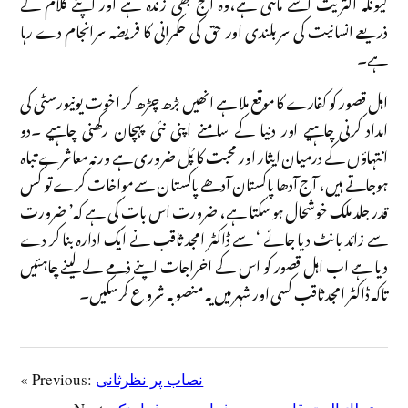
کیونکہ اکثریت اسے مانتی ہے،وہ آج بھی زندہ ہے اور اپنے کلام کے
ذریعے انسانیت کی سربلندی اور حق کی حکمرانی کا فریضہ سرانجام دے رہا
ہے۔
اہل قصور کو کفارے کا موقع ملا ہے انھیں بڑھ چڑھ کر اخوت یونیورسٹی کی
امداد کرنی چاہیے اور دنیا کے سامنے اپنی نئی پہچان رکھنی چاہیے ۔دو
انتہاؤں کے درمیان ایثار اور محبت کا پُل ضروری ہے ورنہ معاشرے تباہ
ہوجاتے ہیں، آج آدھا پاکستان آدھے پاکستان سے مواخات کرے تو کس
قدر جلد ملک خوشحال ہو سکتا ہے، ضرورت اس بات کی ہے کہ’ ضرورت
سے زائد بانٹ دیا جائے ‘ سے ڈاکٹر امجد ثاقب نے ایک ادارہ بنا کر دے
دیا ہے اب اہل قصور کو اس کے اخراجات اپنے ذمے لے لینے چاہئیں
تاکہ ڈاکٹر امجد ثاقب کسی اور شہر میں یہ منصوبہ شرو ع کرسکیں۔
نصاب پر نظرثانی
« Previous: