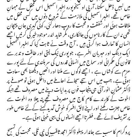
میں نہیں ڈھل سکتا، آر پی او شیخوپورہ اطہر اسمعیل اس محفل کے مہمانِ
خاص تھے، اطہر اسمعیل کی ملازمت کے شروع دنوں میں کسی محفل میں
ملاقات ہوئی اور شفقت و محبت کا روپ دھار گئی، کوئی گہری جان پہچان
تھی نہ ان کے کارناموں کی جانکاری، مگر شاید اندر موجود خیر کی کرنیں اچھے
انسان کا تعارف ہوا کرتی ہیں ، آج وقت نے ثابت کیا کہ اطہر اسمعیل
ایک دبنگ اور مہربان افسر ہے، جو پوری نیک نیتی اور طاقت و تدبر سے
قانون کی حکمرانی اور سماج میں انسانی قدروں کی سربلندی کے لئے پورے
عزم سے کوشاں ہے ، اچھے لوگوں سے ملنا اور انھیں دیکھنا بھی سعادت
ہوتی ہے، جب میں اس سجے سجائے احاطے میں داخل ہوئی تو صوفے پر
ڈاکٹر عثمان انور آئی جی پنجاب فون پر ہدایات دینے میں مصروف تھے جبکہ
اخوت کے کارندے کام کاج میں مصروف تھے پتہ چلا وہ اخوت سے
خاص جڑت رکھنے اور اپنے لائق افسر کو خوش آمدید کہنے کے لئے خاص طور
پر تشریف لائے تھے ، فطرتا اچھے انسانوں کی یہی خوبی ہوتی ہے۔
پروگرام کا سب سے جاندار پہلو ڈاکٹر امجد ثاقب کی نپی تُلی، محبت کی تسبیح