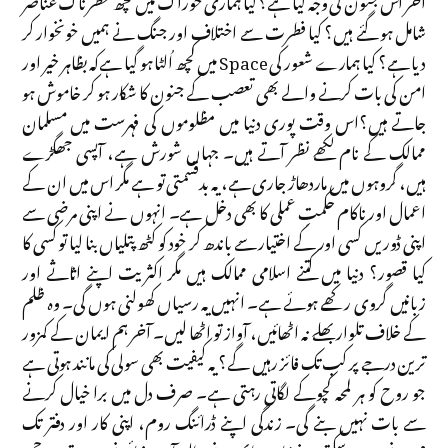
شامل ہو گئے ہیں؟ کیا فطرت سے اختلاف اور جنگ نے ہمیں خونخوار کر
دیا ہے؟ کیا ہمارے شعور کی Space میں کچھ اُلٹا ہو گیا ہےکہ بظاہر خیر اور
امن کی بات کرنے والے بھی تعصب کے جنون کا شکار ہو کر خاموش ہو
جاتے ہیں؟اس وقت پوری دنیا میں مظلوموں کی فہرست میں مسلمان
ممالک کے نام لکھے نظر آتے ہیں۔ جہاں شورش ہے، آپسی جھگڑے
ہیں، گروہوں میں ماردھاڑ جاری ہے، یہ بدقسمتی تو ہے مگر اس میں ان کے
اعمال اور ناکام حکمتِ عملی کا بھی دخل ہے۔ انہوں نے اپنی مرضی سے
اپنی ڈوریں کسی اور کے اختیار سے باندھ کر خود کو کٹھ پتلیاں بنا لیا تو کسی کا
کیا قصور؟ دنیا میں کتنے اسلامی ممالک ہیں مگر اکثریت اپنے اثاثے اور
زبانیں گروی رکھے ہوئے ہے۔ انہیں یہ رسیاں کھولنی ہوں گی۔ وہ ظلم
کے خلاف تلوار بھلے نہ اٹھائیں، آواز تو اٹھا لیں۔ آخر ہم ایمان کے کمزور
ترین درجے پر کب تک فائز رہیں گے؟ یہ کیفیت بھی سولی کی مانند ہوتی ہے
جو روح کو ہر لمحہ کچوکے لگاتی رہتی ہے۔ صرف دل میں برا خیال کرنے
سے بات نہیں بنے گی۔ زندگی اپنے ڈرائنگ روم، اپنی کار اور دفتر تک