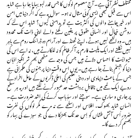
مختلف نظر آتی ہے۔ آج معصوم لوگوں کا جس قدر لہو بہایا جا رہا ہے شاید
اس سے قبل کبھی ایسی کوئی مثال نہ ہو۔ سوال یہ ہے کہ اگر دنیا میں امن
اور خیر چاہنے والوں کی اکثریت ہے تو بدامنی کیوں؟ شاید اس لئے کہ
روشن خیال اور انسانی حقوق پر یقین رکھنے والے اپنی ذات تک محدود
ہیں۔ وہ اکٹھے نہیں ہوتے، اپنے ٹھنڈے اور آرام دہ ڈرائنگ روم سے باہر
نہیں نکلتے اور ایک پلیٹ فارم پر آ کر ظالم کو نہ للکارتے ہیں، نہ اسے اس کی
حیوانیت کا احساس دلاتے ہیں جس کی وجہ سے مٹھی بھر شر انگیز اذہان
دنیا کو جہنم بناتے جا رہے ہیں۔ یوں اس وقت دنیا پر جنون کی حکمرانی ہے
جس کے باعث دنیاوی اور دینی تعلیم کی اعلیٰ ڈگریوں کے حامل افراد کے
رویے ایک لمحے میں ناقابلِ برداشت حد عبور کرنے لگتے ہیں اور یہ ہر سطح
پر جاری و ساری ہے۔ سوچنے اور سدِّباب کرنے کی اشد ضرورت ہے۔
انسان شاید بھوک، افلاس اور اسلحے سے نہ مرے مگر لوگوں کی نفرت
ضرور اُس آتش فشاں کو اِس حد تک بھڑکا دے گی جو سبزے کی بہار کو
بھسم کر دے گا۔
آخر اس جنون کی وجہ کیا ہے؟ کیا ہماری خوراک میں کچھ خطرناک عناصر