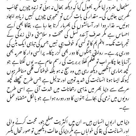
سنبھال ضرور لیا مگر یہ بھول گیا کہ دیکھ بھال نہ ہوئی تو زندہ چیزیں عجائب
گھر بن جائیں گی۔ مقدار کی بات کریں تو تعمیری چیزیں کہیں زیادہ ایجاد
ہوئیں۔ غذا، دوا اور آسائشوں کی بھرمار کرتا جا رہا ہے، بقاکا بھی اُسے
احساس ہے مگر صرف آئندہ نسل کی صحت و سلامتی والی زندگی کے
تجربات تک۔ ایٹم بم کا تو کسی کو خوف ہی نہیں جس کی تباہی ایک بٹن کی
دوری پر ہے۔ روایتی جنگوں کا دور بھی گزر چکا۔ پراکسی وار کا حربہ بھی
آزمایا جا چکا۔ اب تو کھُلّم کھُلّا بربریت کی رسم عام ہے۔ یوں لگتا ہے جو
کچھ ہماری آنکھیں دیکھ رہی ہیں وہ سچ نہ ہو بلکہ خوفناک فلمی مناظر ہوں
کیونکہ ایسا ہونا انسانیت کی شدید توہین اور تذلیل ہے جس طرح پچھلے کچھ
عرصے سے دنیا بھر میں مذہبی رجحانات میں شدت آئی ہے اسی طرح
رویوں میں نرمی کی بجائے جنون کا دور دورہ ہوا ہے جو بالکل متضاد عمل
ہے۔
دنیا میں اربوں انسان ہیں۔ ان میں اکثریت صلح جو، محبت کرنے والی
اور انسانیت کی بقا کی خواہاں ہے مگر دنیا کی حالت دیکھیں تو صورتحال یکسر