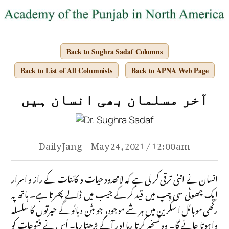
Back to Sughra Sadaf Columns
Back to List of All Columnists
Back to APNA Web Page
آخر مسلمان بھی انسان ہیں
Daily Jang — May 24, 2021 / 12:00 am
انسان نے اتنی ترقی کر لی ہے کہ لامحدود حیات و کائنات کے راز و اسرار
ایک چھوٹی سی چِپ میں قید کر کے جیب میں ڈالے پھرتا ہے۔ ہاتھ پہ
رکھی موبائل ا سکرین میں ہر شے موجود، جو بٹن دبائو گے حیرتوں کا سلسلہ
وا ہوتا جائے گا۔ وہ تسخیر کرتا رہا اور آگے بڑھتا رہا۔ اُس نے فتوحات کو