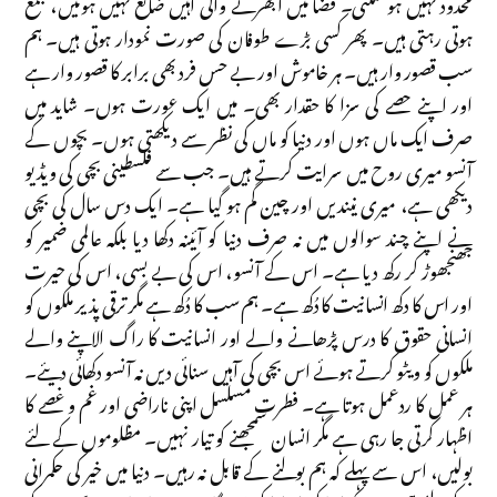
محدود نہیں ہو سکتی۔ فضا میں ابھرنے والی آہیں ضائع نہیں ہوتیں، جمع
ہوتی رہتی ہیں۔ پھر کسی بڑے طوفان کی صورت نمودار ہوتی ہیں۔ ہم
سب قصور وار ہیں۔ ہر خاموش اور بے حس فرد بھی برابر کا قصور وار ہے
اور اپنے حصے کی سزا کا حقدار بھی۔ میں ایک عورت ہوں۔ شاید میں
صرف ایک ماں ہوں اور دنیا کو ماں کی نظر سے دیکھتی ہوں۔ بچوں کے
آنسو میری روح میں سرایت کرتے ہیں۔ جب سے فلسطینی بچی کی ویڈیو
دیکھی ہے، میری نیندیں اور چین گم ہو گیا ہے۔ ایک دس سال کی بچی
نے اپنے چند سوالوں میں نہ صرف دنیا کو آئینہ دکھا دیا بلکہ عالمی ضمیر کو
جھنجھوڑ کر رکھ دیا ہے۔ اس کے آنسو، اس کی بے بسی، اس کی حیرت
اور اس کا دکھ انسانیت کا دُکھ ہے۔ ہم سب کا دُکھ ہے مگر ترقی پذیر ملکوں کو
انسانی حقوق کا درس پڑھانے والے اور انسانیت کا راگ الاپنے والے
ملکوں کو ویٹو کرتے ہوئے اس بچی کی آہیں سنائی دیں نہ آنسو دکھائی دیئے۔
ہر عمل کا ردعمل ہوتا ہے۔ فطرت مسلسل اپنی ناراضی اور غم و غصے کا
اظہار کرتی جا رہی ہے مگر انسان سمجھنے کو تیار نہیں۔ مظلوموں کے لئے
بولیں، اس سے پہلے کہ ہم بولنے کے قابل نہ رہیں۔ دنیا میں خیر کی حکمرانی