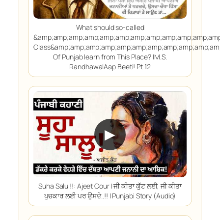
What should so-called
&amp;amp;amp;amp;amp;amp;amp;amp;amp;amp;amp;amp
Class&amp;amp;amp;amp;amp;amp;amp;amp;amp;amp;am
Of Punjab learn from This Place? |M.S.
Randhawa|Aap Beeti! Pt 12
▶
Suha Salu !!: Ajeet Cour | ਜੀ ਕੀਤਾ ਕੁੱਟ ਲਈ, ਜੀ ਕੀਤਾ
ਪੁਚਕਾਰ ਲਈ ਪਰ ਉਸਦੇ..!! | Punjabi Story (Audio)