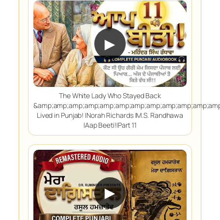
▶
The White Lady Who Stayed Back
&amp;amp;amp;amp;amp;amp;amp;amp;amp;amp;amp;amp
Lived in Punjab! |Norah Richards |M.S. Randhawa
|Aap Beeti!|Part 11
▶