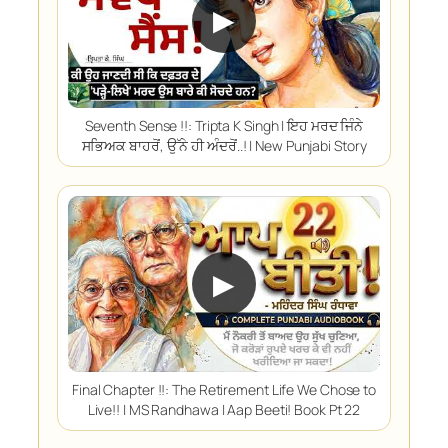
▶
Seventh Sense !!: Tripta K Singh | ਇਹ ਮਰਦ ਜਿੰਨੇ
ਸਭਿਅਕ ਬਾਹਰੋਂ, ਉੱਨੇ ਹੀ ਅੰਦਰੋਂ..! | New Punjabi Story
▶
Final Chapter !!: The Retirement Life We Chose to
Live!! | MS Randhawa | Aap Beeti! Book Pt 22