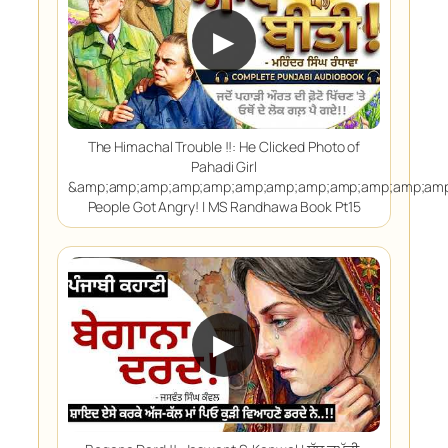
▶
The Himachal Trouble !!: He Clicked Photo of
Pahadi Girl
&amp;amp;amp;amp;amp;amp;amp;amp;amp;amp;amp;am
People Got Angry! | MS Randhawa Book Pt15
▶