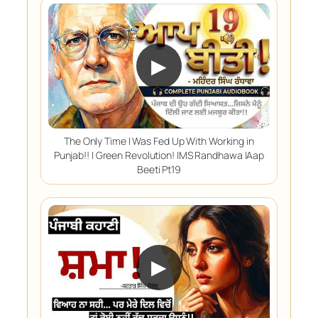
▶
The Only Time I Was Fed Up With Working in
Punjab!! | Green Revolution! |MS Randhawa |Aap
Beeti Pt19
▶