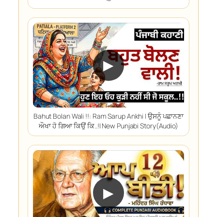
▶
Bahut Bolan Wali !!: Ram Sarup Ankhi | ਉਸਨੂੰ ਪਛਾਨਣਾ
ਔਖਾ ਹੋ ਗਿਆ ਕਿਉਂ ਕਿ..!| New Punjabi Story(Audio)
▶