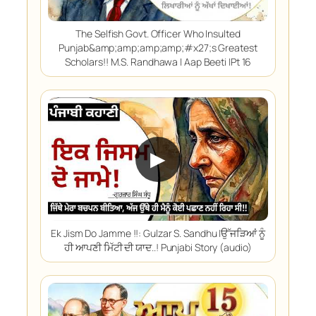
The Selfish Govt. Officer Who Insulted
Punjab&amp;amp;amp;amp;#x27;s Greatest
Scholars!! M.S. Randhawa | Aap Beeti |Pt 16
▶
Ek Jism Do Jamme !!: Gulzar S. Sandhu |ਉੱਜੜਿਆਂ ਨੂੰ
ਹੀ ਆਪਣੀ ਮਿੱਟੀ ਦੀ ਯਾਦ..! Punjabi Story (audio)