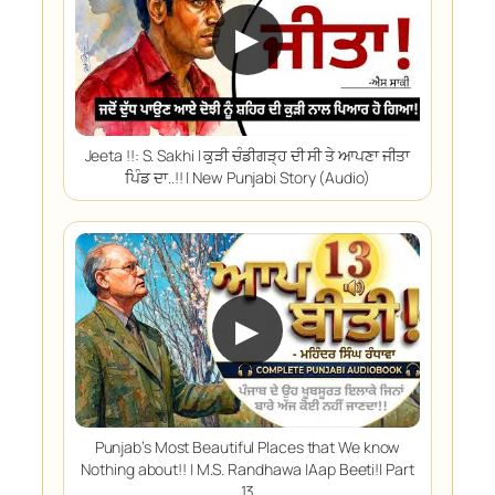
▶
Jeeta !!: S. Sakhi | ਕੁੜੀ ਚੰਡੀਗੜ੍ਹ ਦੀ ਸੀ ਤੇ ਆਪਣਾ ਜੀਤਾ
ਪਿੰਡ ਦਾ..!! | New Punjabi Story (Audio)
▶
Punjab’s Most Beautiful Places that We know
Nothing about!! | M.S. Randhawa |Aap Beeti!| Part
13