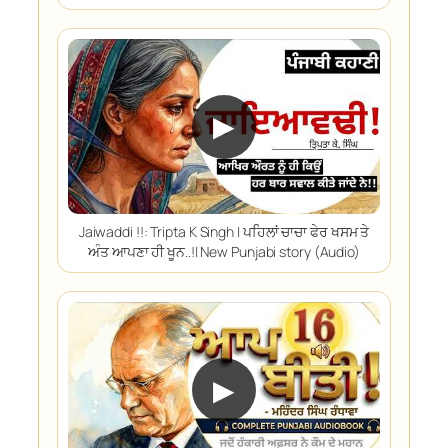
▶
Jaiwaddi !!: Tripta K Singh | ਪਹਿਲਾਂ ਚਾਚਾ ਫੇਰ ਖਸਮ ਤੇ
ਅੰਤ ਆਪਣਾ ਹੀ ਖੂਨ..!| New Punjabi story (Audio)
▶