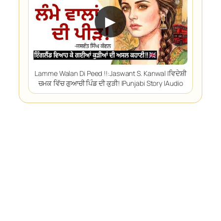
▶
Lamme Walan Di Peed !!:Jaswant S. Kanwal |ਵਿਦੇਸ਼ੀ
ਚਮਕ ਵਿੱਚ ਗੁਆਚੀ ਪਿੰਡ ਦੀ ਕੁੜੀ! |Punjabi Story |Audio