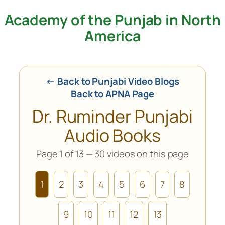
Academy of the Punjab in North
Skip
to
America
content
← Back to Punjabi Video Blogs
Back to APNA Page
Dr. Ruminder Punjabi
Audio Books
Page 1 of 13 — 30 videos on this page
1
2
3
4
5
6
7
8
9
10
11
12
13