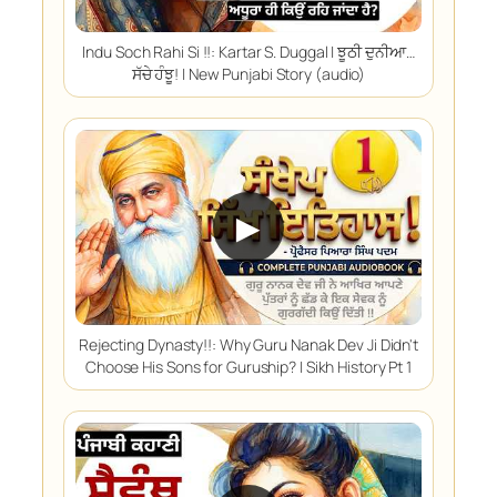
Indu Soch Rahi Si !!: Kartar S. Duggal | ਝੂਠੀ ਦੁਨੀਆ…
ਸੱਚੇ ਹੰਝੂ! | New Punjabi Story (audio)
▶
Rejecting Dynasty!!: Why Guru Nanak Dev Ji Didn't
Choose His Sons for Guruship? | Sikh History Pt 1