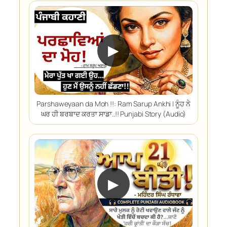
▶
Parshaweyaan da Moh !!: Ram Sarup Ankhi | ਨੂੰਹ ਨੇ
ਘਰ ਹੀ ਬਰਬਾਦ ਕਰਤਾ ਸਾਡਾ..!! Punjabi Story (Audio)
▶