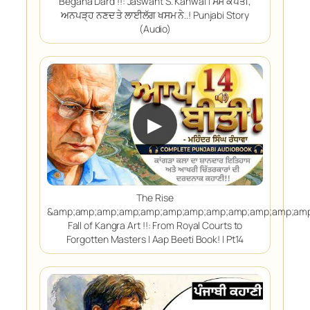
Begana Dard !!: Jaswant S. Kanwal | ਸੱਸ ਕਪੱਤੀ,
ਅਨਪੜ੍ਹ ਨਣਦ ਤੇ ਲਾਈਲੱਗ ਖਸਮ ਨੇ..! Punjabi Story
(Audio)
▶
The Rise
&amp;amp;amp;amp;amp;amp;amp;amp;amp;amp;amp;amp
Fall of Kangra Art !!: From Royal Courts to
Forgotten Masters | Aap Beeti Book! | Pt14