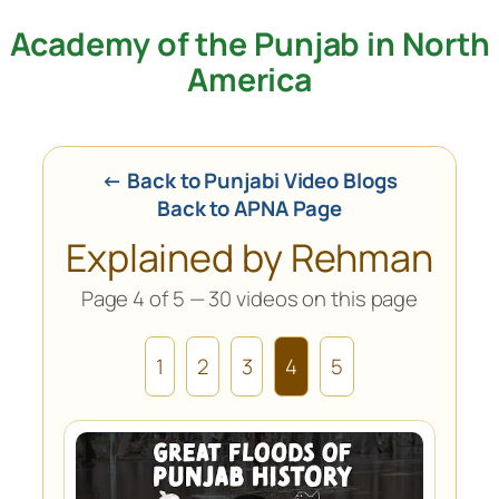
Academy of the Punjab in North
Skip
to
America
content
← Back to Punjabi Video Blogs
Back to APNA Page
Explained by Rehman
Page 4 of 5 — 30 videos on this page
1
2
3
4
5