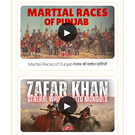
▶
Martial Races of Punjab पंजाब की मार्शल जातियाँ
▶