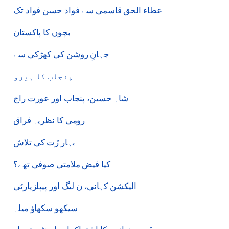
عطاء الحق قاسمی سے فواد حسن فواد تک
بچوں کا پاکستان
جہانِ روشن کی کھڑکی سے
پنجاب کا ہیرو
شاہ حسین، پنجاب اور عورت راج
رومی کا نظریہ فراق
بہار رُت کی تلاش
کیا فیض ملامتی صوفی تھے؟
الیکشن کہانی، ن لیگ اور پیپلزپارٹی
سیکھو سکھاؤ میلہ