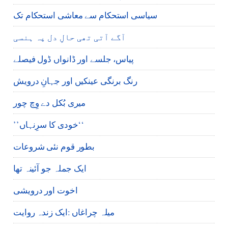
سیاسی استحکام سے معاشی استحکام تک
آگے آتی تھی حالِ دل پہ ہنسی
پیاس، جلسے اور ڈانواں ڈول فیصلے
رنگ برنگی عینکیں اور جہانِ درویش
میری بُکل دے وِچ چور
’’خودی کا سرِنہاں‘‘
بطور قوم نئی شروعات
ایک جملہ جو آئینہ تھا
اخوت اور درویشی
میلہ چراغاں :ایک زندہ روایت