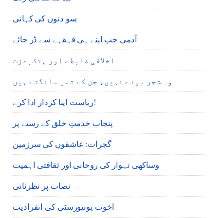
سو دنوں کی کہانی
آدمی جب اپنے ہی قہقہے سے ڈر جائے
اخلاقی ضابطے اور ہتک ِعزت
وہ شجر بوئے نہیں، جن کے ثمر مانگتے ہیں
ریاست اپنا کردار ادا کرے!
پنجاب خدمتِ خلق کے رستے پر
گجرات: عاشقوں کی سرزمین
وساکھی تہوار کی روحانی اور ثقافتی اہمیت
نصاب پر نظرثانی
اخوت یونیورسٹی کی انفرادیت