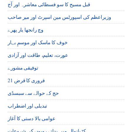
قبل مسیح کا سو فسطائی معاشرہ اور آج
وزیراعظم کی اسپورٹس مین اسپرٹ اور میر صاحب
وچ رانجھا یار پھرے
خوف کا ماسک اور موسمِ بہار
عورت، تعلیم، طاقت اور آزادی
توفیقی مشورے
21 فروری کا قرض
حج کے حوالے سے سبسڈی
تبدیلی اور اضطراب
عوامی بالا دستی کا آغاز
کڑیانوالہ میں بدلتے رویوں کی شروعات