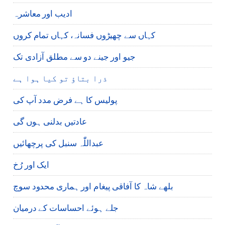
ادیب اور معاشرہ
کہاں سے چھیڑوں فسانہ، کہاں تمام کروں
جیو اور جینے دو سے مطلق آزادی تک
ذرا بتاؤ تو کیا ہوا ہے
پولیس کا ہے فرض مدد آپ کی
عادتیں بدلنی ہوں گی
عبداللّٰہ سنبل کی پرچھائیں
ایک اور رُخ
بلھے شاہ کا آفاقی پیغام اور ہماری محدود سوچ
جلے ہوئے احساسات کے درمیان