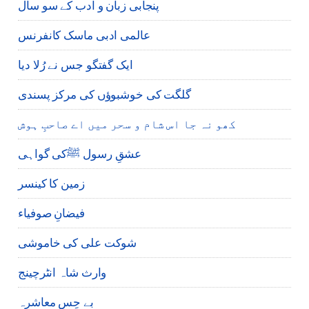
پنجابی زبان و ادب کے سو سال
عالمی ادبی ماسک کانفرنس
ایک گفتگو جس نے رُلا دیا
گلگت کی خوشبوؤں کی مرکز پسندی
کھو نہ جا اس شام و سحر میں اے صاحبِ ہوش
عشقِ رسول ﷺکی گواہی
زمین کا کینسر
فیضانِ صوفیاء
شوکت علی کی خاموشی
وارث شاہ انٹرچینج
بے حِس معاشرہ