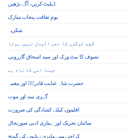
ڈیلیٹ کریں، آگے بڑھیں
یومِ ثقافت پنجاب مبارک
شکریہ
کچھ لوگوں کا نعم البدل نہیں ہوتا
تصوف کا نیٹ ورک اور سید اسحاق گازرونی
جینا اسی کا نام ہے
حضرت شاہ عنایت قادریؒ اور مغنیہ
گہری نیند اور موت
اقلیتوں کیلئے کشادگی کی ضرورت
سائبان تحریک اور ہماری ادبی صورتحال
کراچی میں مادری زبانوں کی گونج