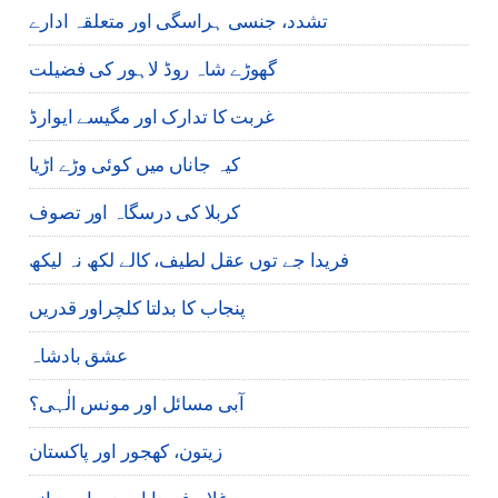
تشدد، جنسی ہراسگی اور متعلقہ ادارے
گھوڑے شاہ روڈ لاہور کی فضیلت
غربت کا تدارک اور مگیسے ایوارڈ
کیہ جاناں میں کوئی وڑے اڑیا
کربلا کی درسگاہ اور تصوف
فریدا جے توں عقل لطیف، کالے لکھ نہ لیکھ
پنجاب کا بدلتا کلچراور قدریں
عشق بادشاہ
آبی مسائل اور مونس الٰہی؟
زیتون، کھجور اور پاکستان