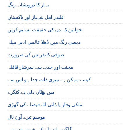
بہار کا درویشانہ رنگ
قلندر لعل شہباز اور پاکستان
خواتین کے دن کی حقیقت تسلیم کریں
دیسی رنگ میں ڈھلا عالمی ادبی میلہ
صوفی کانفرنس کی ضرورت
محنت اور جذبے سے سرشار قافلہ
کیسے ممکن ہے میری ذات جدا ہو اس سے
میں بھَنّاں دلی دے کنگرے
ملکی وقار یا ذاتی انا، فیصلے کی گھڑی
موسم تیرے آون نال
گلگت بلتستان کی خوش قسمتی