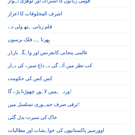
قومی زبانوں کا اشتراک اور لوھڑی تہوار
اشرف المخلوقات کا اعزاز
قلم ربانی ہتھ ولی دے
پِھرتا ہے فلک برسوں
عالمی پنجابی کانفرنس اور واہگہ بارڈر
کب نظر میں آئے گی بے داغ سبزے کی بہار
کس کس کی حکومت
ورنہ ہمیں لاہور چھوڑنا پڑے گا!
ترقی صرف جمہوری تسلسل میں!
خاک کی سیرت بدل گئی
اوورسیز پاکستانیوں کی خواہشات اور مطالبات