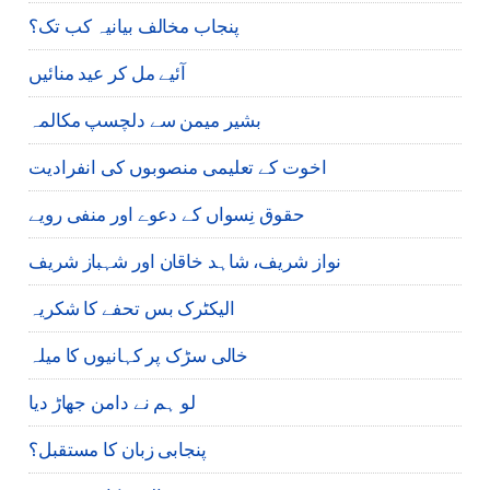
پنجاب مخالف بیانیہ کب تک؟
آئیے مل کر عید منائیں
بشیر میمن سے دلچسپ مکالمہ
اخوت کے تعلیمی منصوبوں کی انفرادیت
حقوق نِسواں کے دعوے اور منفی رویے
نواز شریف، شاہد خاقان اور شہباز شریف
الیکٹرک بس تحفے کا شکریہ
خالی سڑک پر کہانیوں کا میلہ
لو ہم نے دامن جھاڑ دیا
پنجابی زبان کا مستقبل؟