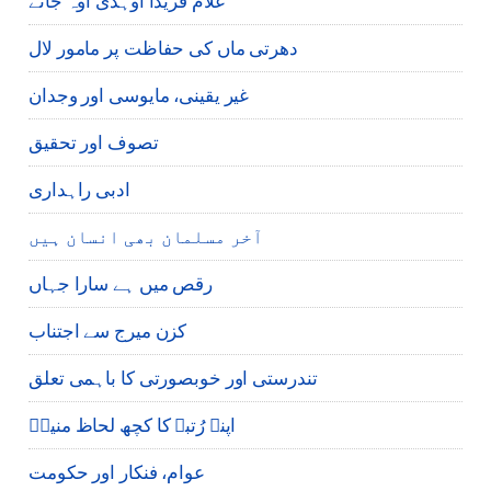
غلام فریدا اوہدی اوہ جانے
دھرتی ماں کی حفاظت پر مامور لال
غیر یقینی، مایوسی اور وجدان
تصوف اور تحقیق
ادبی راہداری
آخر مسلمان بھی انسان ہیں
رقص میں ہے سارا جہاں
کزن میرج سے اجتناب
تندرستی اور خوبصورتی کا باہمی تعلق
اپنے رُتبے کا کچھ لحاظ منیرؔ
عوام، فنکار اور حکومت