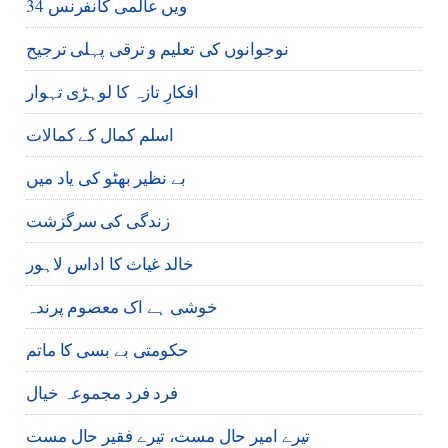
34 ویں عالمی کانفرنس
نوجوانوں کی تعلیم و ترقی پہلی ترجیح
افکارِ تازہ کا لوہڑی تہوار
اسلم کمال کے کمالات
بے نظیر بھٹو کی یاد میں
زندگی کی سرگزشت
خالد غیاث کا اداس لاہور
خوشی ہے اک معصوم پرندہ
حکومتی بے بسی کا ماتم
فرد فرد مجموعہ خیال
تیرے امیر حال مست، تیرے فقیر حال مست