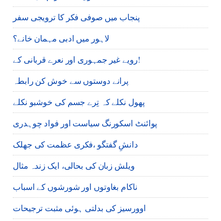
پنجاب میں صوفی فکر کا ترویجی سفر
لاہور میں ادبی مہمان خانے؟
رویے غیر جمہوری اور نعرے قربانی کے!
پرانے دوستوں سے خوش کن رابطہ
پھول نکلے کہ تِرے جسم کی خوشبو نکلے
پوائنٹ اسکورنگ سیاست اور فواد چوہدری
دانشِ گفتگو ،فکری عظمت کی جھلک
ویلش زبان کی بحالی، ایک زندہ مثال
ناکام بغاوتوں اور شورشوں کے اسباب
اوورسیز کی بدلتی ہوئی مثبت ترجیحات