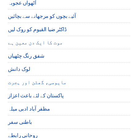
آٹھواں عجوبہ
آئیے بچوں کو مرجھانے سے بچائیں
ڈاکٹر ضیا القیوم کو روک لیں
موت کا ایک دن معین ہے
شفق رنگ چٹھیاں
لوک دانش
مایوسی، گھٹن اور ہجرت
پاکستان کے لئے باعث اعزاز
مظفر آباد ادبی میلہ
باطنی سفر
روحانی رابطے