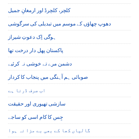
کلچر، کلچرڈ اور ارمغانِ جمیل
دھوپ چھاؤں کے موسم میں تبدیلی کی سرگوشی
ہوگی اِک دعوتِ شیراز
پاکستان پھل دار درخت تھا
دشمن مرے تے خوشی نہ کرئیے
صوبائی ہم آہنگی میں پنجاب کا کردار
اب صرف ڈرنا ہے
سازشی تھیوری اور حقیقت
جِس کا کام اسی کو ساجے
گالیاں کھا کے بھی بے مزا نہ ہوا