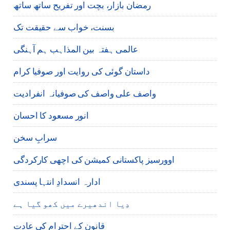
رمضان بازار، بچت اور تفریح ساتھ ساتھ
بسنت، خواب سے حقیقت تک
عالمی ہفتہ بین المذاہب ہم آہنگی
داستان گوئی کی روایت اور صوفیا کرام
واصف علی واصف کی صوفیانہ انفرادیت
انور مسعود کا احسان
سرابِ سخن
اوورسیز پاکستانی کمیشن کی اچھی کارکردگی
ادارہ انسدادِ انتہا پسندی
دِیا اندھیرے میں کھو گیا ہے
قانون کے احترام کی عادت