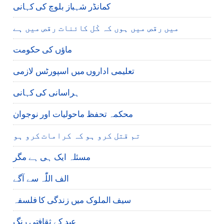
کمانڈر شہباز بلوچ کی کہانی
میں رقص میں ہوں کہ کْل کائنات رقص میں ہے
ماؤں کی حکومت
تعلیمی اداروں میں اسپورٹس لازمی
ہراسانی کی کہانی
محکمہ تحفظ ماحولیات اور نوجوان
تم قتل کرو ہو کہ کرامات کرو ہو
مسئلہ ایک ہی ہے مگر
الف اللّٰہ سے آگے
سیف الملوک میں زندگی کا فلسفہ
عید کے ثقافتی رنگ