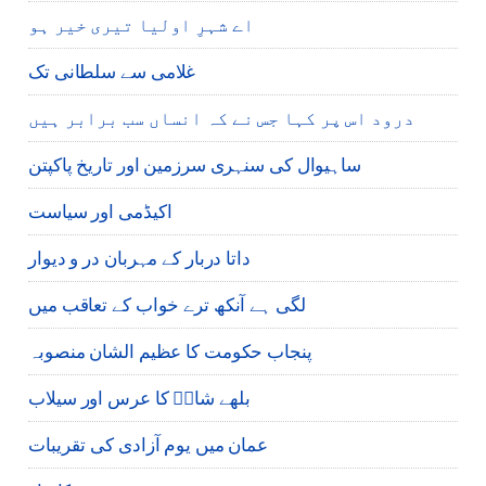
اے شہرِ اولیا تیری خیر ہو
غلامی سے سلطانی تک
درود اس پر کہا جس نے کہ انساں سب برابر ہیں
ساہیوال کی سنہری سرزمین اور تاریخ پاکپتن
اکیڈمی اور سیاست
داتا دربار کے مہربان در و دیوار
لگی ہے آنکھ ترے خواب کے تعاقب میں
پنجاب حکومت کا عظیم الشان منصوبہ
بلھے شاہؒ کا عرس اور سیلاب
عمان میں یوم آزادی کی تقریبات