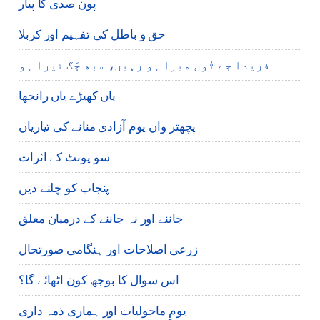
پون صدی کا پیار
حق و باطل کی تفہیم اور کربلا
فریدا جے تُوں میرا ہو رہیں، سبھ جَگ تیرا ہو
یاں کھیڑے یاں رانجھا
پچھتر واں یوم آزادی منانے کی تیاریاں
سو یونٹ کے اثرات
پنجاب کو چلنے دیں
جاننے اور نہ جاننے کے درمیان معلق
زرعی اصلاحات اور ہنگامی صورتحال
اس سوال کا بوجھ کون اٹھائے گا؟
یومِ ماحولیات اور ہماری ذمہ داری