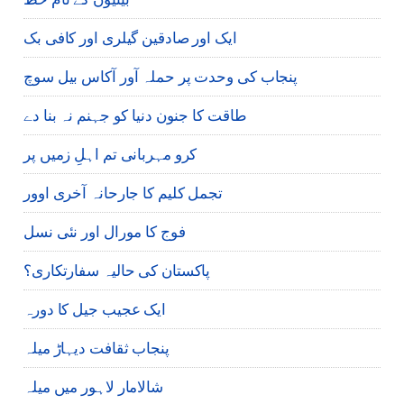
ایک اور صادقین گیلری اور کافی بک
پنجاب کی وحدت پر حملہ آور آکاس بیل سوچ
طاقت کا جنون دنیا کو جہنم نہ بنا دے
کرو مہربانی تم اہلِ زمیں پر
تجمل کلیم کا جارحانہ آخری اوور
فوج کا مورال اور نئی نسل
پاکستان کی حالیہ سفارتکاری؟
ایک عجیب جیل کا دورہ
پنجاب ثقافت دیہاڑ میلہ
شالامار لاہور میں میلہ