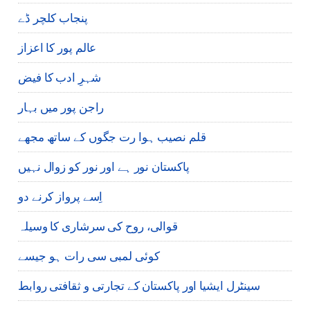
پنجاب کلچر ڈے
عالم پور کا اعزاز
شہرِ ادب کا فیض
راجن پور میں بہار
قلم نصیب ہوا رت جگوں کے ساتھ مجھے
پاکستان نور ہے اور نور کو زوال نہیں
اِسے پرواز کرنے دو
قوالی، روح کی سرشاری کا وسیلہ
کوئی لمبی سی رات ہو جیسے
سینٹرل ایشیا اور پاکستان کے تجارتی و ثقافتی روابط