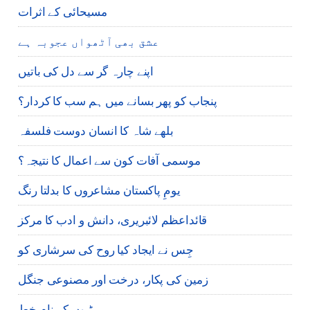
مسیحائی کے اثرات
عشق بھی آٹھواں عجوبہ ہے
اپنے چارہ گر سے دل کی باتیں
پنجاب کو پھر بسانے میں ہم سب کا کردار؟
بلھے شاہ کا انسان دوست فلسفہ
موسمی آفات کون سے اعمال کا نتیجہ؟
یومِ پاکستان مشاعروں کا بدلتا رنگ
قائداعظم لائبریری، دانش و ادب کا مرکز
جِس نے ایجاد کیا روح کی سرشاری کو
زمین کی پکار، درخت اور مصنوعی جنگل
بیٹیوں کے نام خط