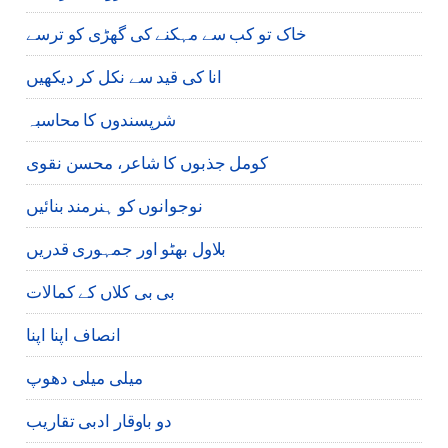
خاک تو کب سے مہکنے کی گھڑی کو ترسے
انا کی قید سے نکل کر دیکھیں
شرپسندوں کا محاسبہ
کومل جذبوں کا شاعر، محسن نقوی
نوجوانوں کو ہنرمند بنائیں
بلاول بھٹو اور جمہوری قدریں
بی بی کلاں کے کمالات
انصاف اپنا اپنا
میلی میلی دھوپ
دو باوقار ادبی تقاریب