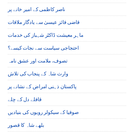
ناصر کاظمی کے امیر خانے پر
قاضی فائز عیسیٰ سے یادگار ملاقات
ماہر معیشت ڈاکٹر شہباز کی خدمات
احتجاجی سیاست سے نجات کیسے؟
تصوف، ملامت اور عشق نامہ
وارث شاہ کے پنجاب کی تلاش
پاکستان ذہنی امراض کے نشانے پر
قافلے دل کے چلے
صوفیا کے سیکولر رویوں کی بنیادیں
بلھے شاہ کا قصور