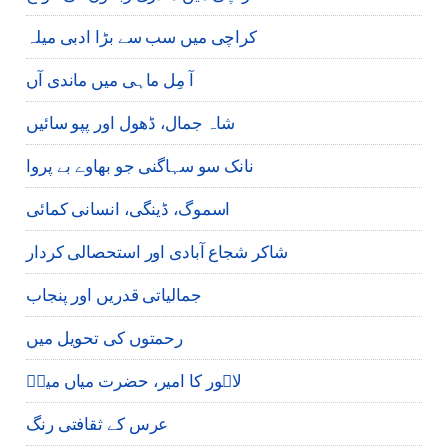
کراچی میں سب سے بڑا ادبی میلہ
آ مِل ماہی میں ماندی آں
شاہ جمال، ڈھول اور پپو سائیں
نانک سو سہاگنی جو بھاوے بے پروا
اسموگ، ڈینگی، انسانی کمائی
شاکر شجاع آبادی اور استحصالی کردار
جمالیاتی قدریں اور پنجاب
رحمتوں کی تحویل میں
لاہور کا امیر، حضرت میاں میرؒ
عرس کے ثقافتی رنگ